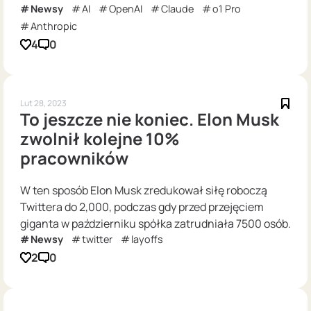
Newsy
AI
OpenAI
Claude
o1 Pro
Anthropic
4
0
Lut 28, 2023
To jeszcze nie koniec. Elon Musk
zwolnił kolejne 10%
pracowników
W ten sposób Elon Musk zredukował siłę roboczą
Twittera do 2,000, podczas gdy przed przejęciem
giganta w październiku spółka zatrudniała 7500 osób.
Newsy
twitter
layoffs
2
0