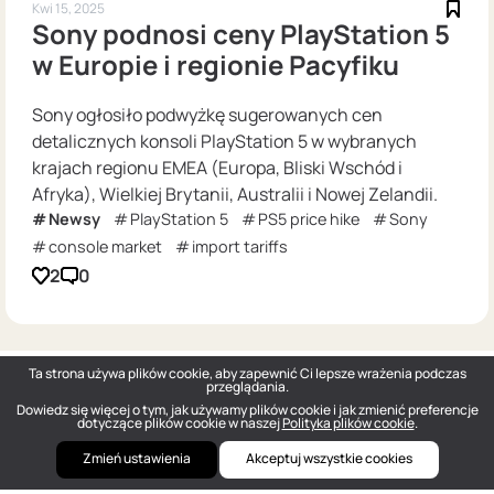
Kwi 15, 2025
Sony podnosi ceny PlayStation 5
w Europie i regionie Pacyfiku
Sony ogłosiło podwyżkę sugerowanych cen
detalicznych konsoli PlayStation 5 w wybranych
krajach regionu EMEA (Europa, Bliski Wschód i
Afryka), Wielkiej Brytanii, Australii i Nowej Zelandii.
Newsy
PlayStation 5
PS5 price hike
Sony
console market
import tariffs
2
0
Ta strona używa plików cookie, aby zapewnić Ci lepsze wrażenia podczas
przeglądania.
Dowiedz się więcej o tym, jak używamy plików cookie i jak zmienić preferencje
dotyczące plików cookie w naszej
Polityka plików cookie
.
Zmień ustawienia
Akceptuj wszystkie cookies