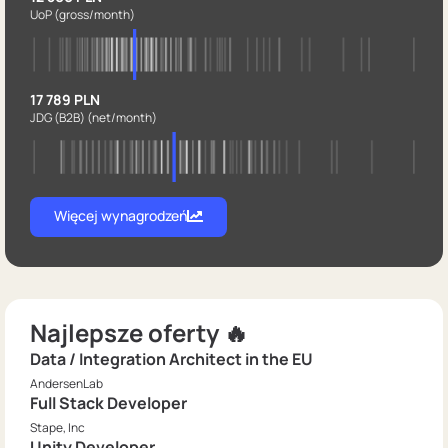
UoP
(gross/month)
17 789 PLN
JDG (B2B)
(net/month)
Więcej wynagrodzeń
Najlepsze oferty 🔥
Data / Integration Architect in the EU
AndersenLab
Full Stack Developer
Stape, Inc
Unity Developer