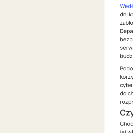
Wed
dni k
zabl
Depa
bezp
serw
budz
Podo
korz
cybe
do c
rozp
Czy
Choc
jej w