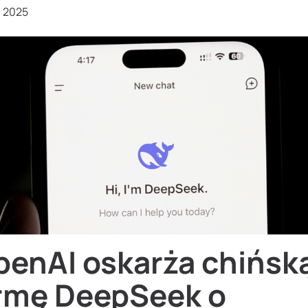
, 2025
penAI oskarża chińsk
irmę DeepSeek o