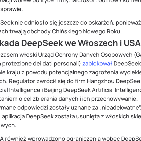
lacji wbrew polityce firmy. Microsoft odmówił kome
 sprawie.
Seek nie odniosło się jeszcze do oskarżeń, poniewa
ach trwają obchody Chińskiego Nowego Roku.
kada DeepSeek we Włoszech i USA
zasem włoski Urząd Ochrony Danych Osobowych (G
a protezione dei dati personali)
zablokował
DeepSeek
nie kraju z powodu potencjalnego zagrożenia wyciek
ch. Regulator zwrócił się do firm Hangzhou DeepSee
icial Intelligence i Beijing DeepSeek Artificial Intelligen
aniem o cel zbierania danych i ich przechowywanie.
ymane odpowiedzi zostały uznane za „nieadekwatne”
 aplikacja DeepSeek została usunięta z włoskich sk
owych.
A również wprowadzono ograniczenia wobec DeepS