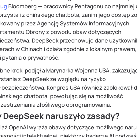
ług
Bloomberg — pracownicy Pentagonu co najmniej
orzystali z chińskiego chatbota, zanim jego dostęp z
okowany przez Agencję Systemów Informacyjnych
rtamentu Obrony z powodu obaw dotyczących
ieczeństwa. DeepSeek przechowuje dane użytkowni
erach w Chinach i działa zgodnie z lokalnym prawem,
i pytania o prywatność.
bne kroki podjęła Marynarka Wojenna USA, zakazują
ystania z DeepSeek ze względu na ryzyko
rbezpieczeństwa. Kongres USA również zablokował 
hińskiego chatbota, powołując się na możliwość
rzestrzeniania złośliwego oprogramowania.
 DeepSeek naruszyło zasady?
iaż OpenAI wyraża obawy dotyczące możliwego naru
łasności intelektualnej, niektórzy badacze AI podkreśl