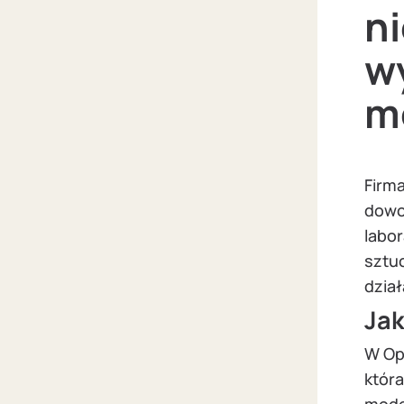
n
w
mo
Firm
dowod
labo
sztuc
dział
Jak
W Ope
któr
model