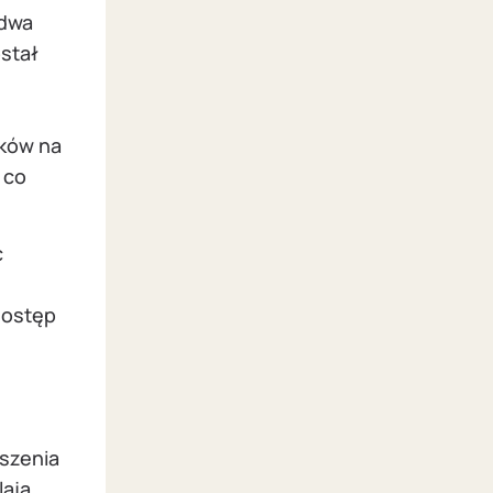
 dwa
ostał
ków na
 co
c
dostęp
szenia
ają,