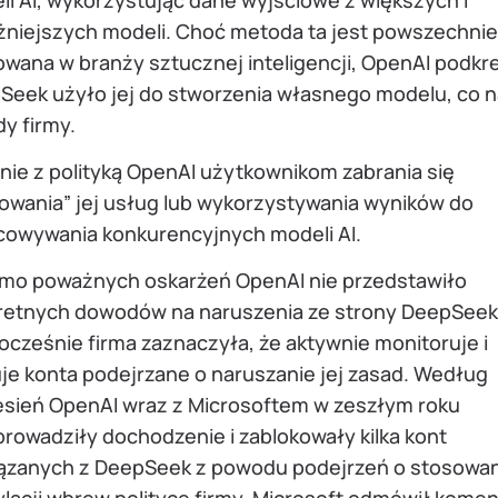
żniejszych modeli. Choć metoda ta jest powszechnie
wana w branży sztucznej inteligencji, OpenAI podkre
Seek użyło jej do stworzenia własnego modelu, co 
y firmy.
nie z polityką OpenAI użytkownikom zabrania się
iowania” jej usług lub wykorzystywania wyników do
cowywania konkurencyjnych modeli AI.
mo poważnych oskarżeń OpenAI nie przedstawiło
retnych dowodów na naruszenia ze strony DeepSeek
cześnie firma zaznaczyła, że aktywnie monitoruje i
je konta podejrzane o naruszanie jej zasad. Według
esień OpenAI wraz z Microsoftem w zeszłym roku
rowadziły dochodzenie i zablokowały kilka kont
ązanych z DeepSeek z powodu podejrzeń o stosowa