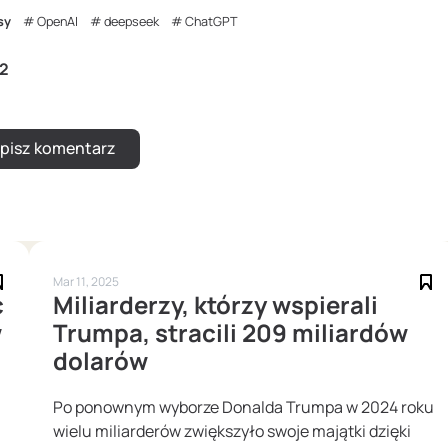
sy
OpenAI
deepseek
ChatGPT
2
Mar 11, 2025
c
Miliarderzy, którzy wspierali
w
Trumpa, stracili 209 miliardów
dolarów
Po ponownym wyborze Donalda Trumpa w 2024 roku
wielu miliarderów zwiększyło swoje majątki dzięki