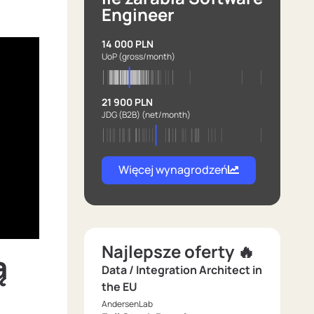
Engineer
14 000 PLN
UoP
(gross/month)
21 900 PLN
JDG (B2B)
(net/month)
Więcej wynagrodzeń
Najlepsze oferty 🔥
ą
Data / Integration Architect in
the EU
AndersenLab