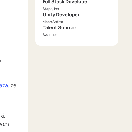
Full Stack Developer
Stape, Inc
Unity Developer
Moon Active
Talent Sourcer
Swarmer
a
u
aża
, że
ki,
zych