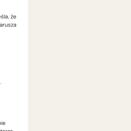
śla, że
narusza
.
nie