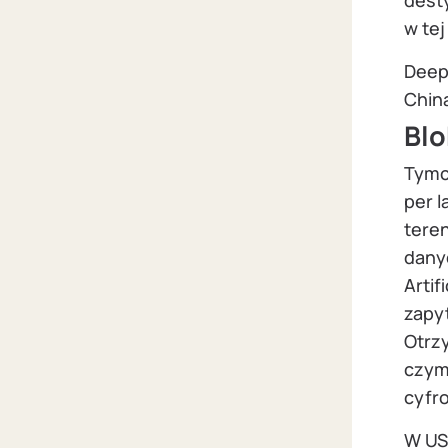
desty
w tej
Deep
Chin
Blo
Tymc
per l
tere
dany
Artif
zapyt
Otrz
czym
cyfr
W US