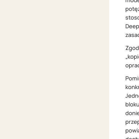
potę
stoso
Deep
zasad
Zgod
„kop
opra
Pomi
konk
Jedno
bloku
doni
przep
powi