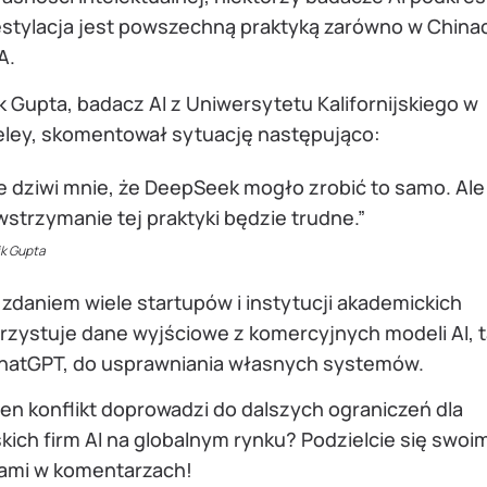
stylacja jest powszechną praktyką zarówno w Chinach
A.
k Gupta, badacz AI z Uniwersytetu Kalifornijskiego w
eley, skomentował sytuację następująco:
e dziwi mnie, że DeepSeek mogło zrobić to samo. Ale
strzymanie tej praktyki będzie trudne.”
ik Gupta
zdaniem wiele startupów i instytucji akademickich
rzystuje dane wyjściowe z komercyjnych modeli AI, t
ChatGPT, do usprawniania własnych systemów.
en konflikt doprowadzi do dalszych ograniczeń dla
kich firm AI na globalnym rynku? Podzielcie się swoim
iami w komentarzach!