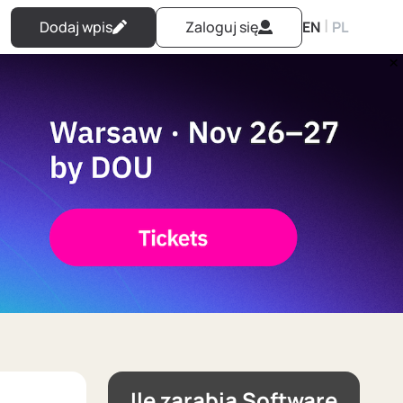
|
Dodaj wpis
Zaloguj się
EN
PL
Ile zarabia Software