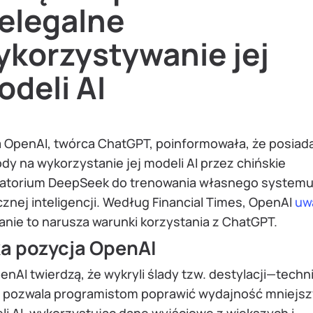
ielegalne
ykorzystywanie jej
deli AI
a OpenAI, twórca ChatGPT, poinformowała, że posiad
y na wykorzystanie jej modeli AI przez chińskie
ratorium DeepSeek do trenowania własnego system
znej inteligencji. Według Financial Times, OpenAI
uw
anie to narusza warunki korzystania z ChatGPT.
a pozycja OpenAI
nAI twierdzą, że wykryli ślady tzw. destylacji—techni
a pozwala programistom poprawić wydajność mniejs
i AI, wykorzystując dane wyjściowe z większych i