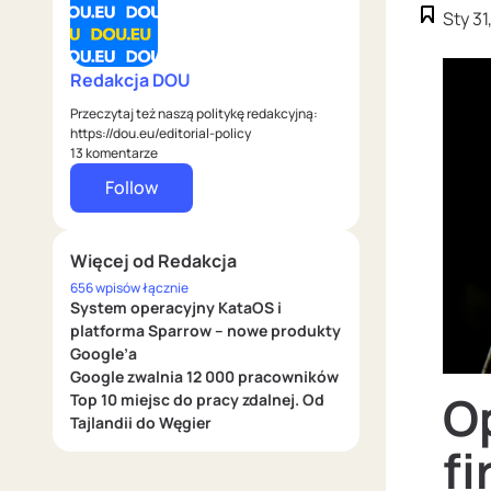
Sty 31
Redakcja DOU
Przeczytaj też naszą politykę redakcyjną:
https://dou.eu/editorial-policy
13 komentarze
Follow
Więcej od Redakcja
656 wpisów łącznie
System operacyjny KataOS i
platforma Sparrow – nowe produkty
Google’a
Google zwalnia 12 000 pracowników
O
Top 10 miejsc do pracy zdalnej. Od
Tajlandii do Węgier
f