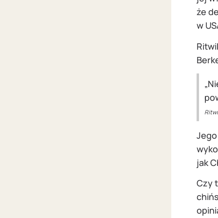
że de
w US
Ritwi
Berk
„Ni
pow
Ritw
Jego 
wyko
jak 
Czy t
chińs
opin