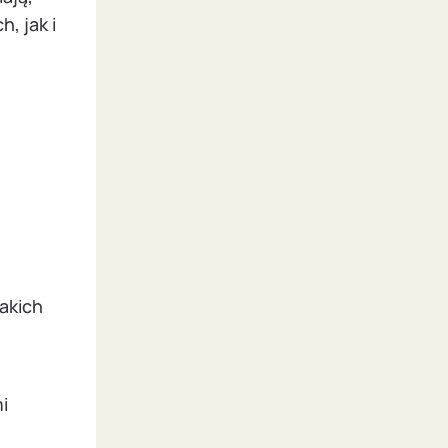
, jak i
akich
i