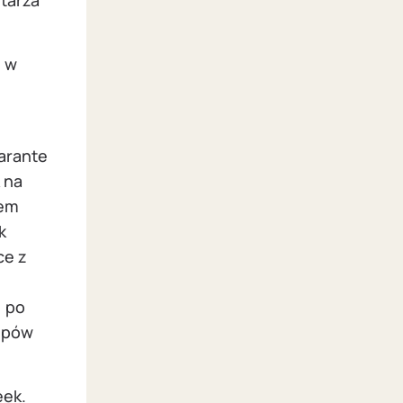
ntarza
ż w
arante
 na
iem
k
ce z
, po
lepów
eek.