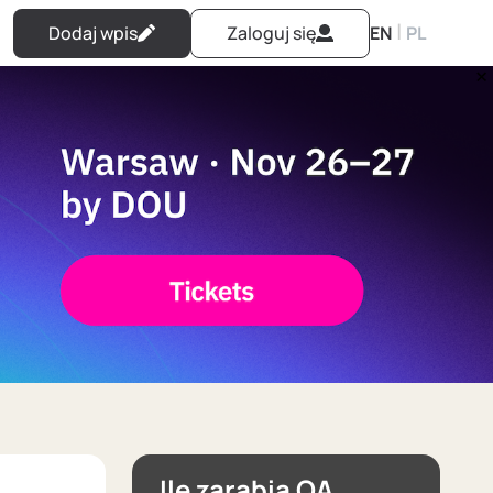
|
Dodaj wpis
Zaloguj się
EN
PL
Ile zarabia QA