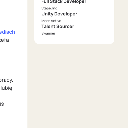
Full Stack Developer
Stape, Inc
Unity Developer
Moon Active
Talent Sourcer
ediach
Swarmer
zefa
pracy,
 lubię
iś