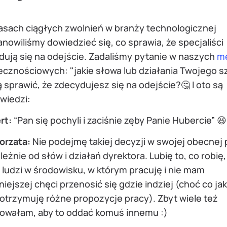
asach ciągłych zwolnień w branży technologicznej
nowiliśmy dowiedzieć się, co sprawia, że specjaliści
dują się na odejście. Zadaliśmy pytanie w naszych
m
ecznościowych: "jakie słowa lub działania Twojego s
sprawić, że zdecydujesz się na odejście?🤔 I oto są
wiedzi:
rt:
“Pan się pochyli i zaciśnie zęby Panie Hubercie” 😆
orzata:
Nie podejmę takiej decyzji w swojej obecnej 
leżnie od słów i działań dyrektora. Lubię to, co robię,
 ludzi w środowisku, w którym pracuję i nie mam
iejszej chęci przenosić się gdzie indziej (choć co jak
otrzymuję różne propozycje pracy). Zbyt wiele też
owałam, aby to oddać komuś innemu :)