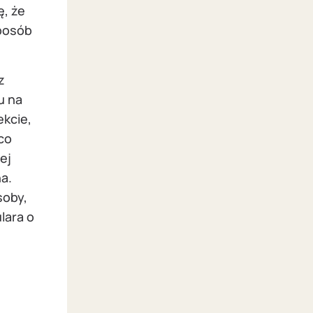
ę, że
posób
z
u na
ekcie,
co
ej
a.
soby,
lara o
,