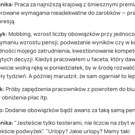
nika:
Praca za najniższą krajową z śmiesznymi premi
rowane wymagania nieadekwatne do zarobków — pr
resją.
yk:
Mobbing, wzrost liczby obowiązków przy jednoc
zymaniu wzrostu pensji, podważanie wyników czy w 
dności mojego zatrudnienia, kwestionowanie kompete
tych decyzji. Kiedyś pracowałem u faceta, który daw
wicie wolną rękę w poniedziałek, by w środę rozwalić
ły tydzień. A później marudził, że sam ogarniał to lep
k:
Próby zapędzenia pracowników z powrotem do biu
 obniżenia płac itp.
b:
Dodanie obowiązków bądź awans za taką samą pen
nika:
"Jesteście tylko testerami, nie liczcie na zbyt w
kście podwyżek". "Urlopy? Jakie urlopy? Mamy taki