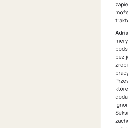
zapie
może
trakt
Adri
mery
podst
bez 
zrob
pracy
Prze
które
dodaw
igno
Seksi
zacho