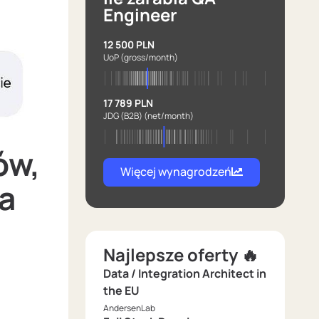
Engineer
12 500 PLN
UoP
(gross/month)
17 789 PLN
JDG (B2B)
(net/month)
ów,
Więcej wynagrodzeń
ia
Najlepsze oferty 🔥
Data / Integration Architect in
the EU
AndersenLab