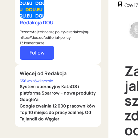
Cze 17
Redakcja DOU
Przeczytaj też naszą politykę redakcyjną:
https://dou.eu/editorial-policy
13 komentarze
Follow
Za
Więcej od Redakcja
ja
656 wpisów łącznie
System operacyjny KataOS i
platforma Sparrow – nowe produkty
sz
Google’a
Google zwalnia 12 000 pracowników
zd
Top 10 miejsc do pracy zdalnej. Od
Tajlandii do Węgier
o