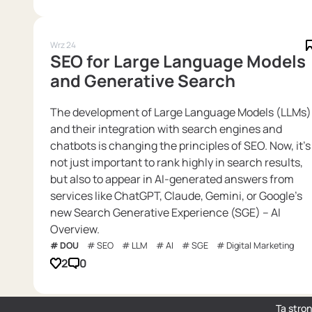
Wrz 24
SEO for Large Language Models
and Generative Search
The development of Large Language Models (LLMs)
and their integration with search engines and
chatbots is changing the principles of SEO. Now, it's
not just important to rank highly in search results,
but also to appear in AI-generated answers from
services like ChatGPT, Claude, Gemini, or Google's
new Search Generative Experience (SGE) – AI
Overview.
DOU
SEO
LLM
AI
SGE
Digital Marketing
2
0
Ta stro