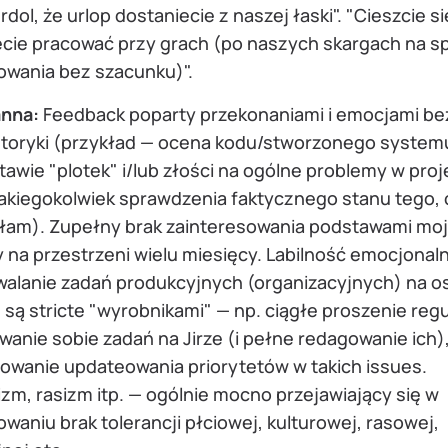
rdol, że urlop dostaniecie z naszej łaski". "Cieszcie si
cie pracować przy grach (po naszych skargach na s
owania bez szacunku)".
anna:
Feedback poparty przekonaniami i emocjami be
toryki (przykład — ocena kodu/stworzonego system
awie "plotek" i/lub złości na ogólne problemy w proj
jakiegokolwiek sprawdzenia faktycznego stanu tego, 
iłam). Zupełny brak zainteresowania podstawami moj
 na przestrzeni wielu miesięcy. Labilność emocjonaln
walanie zadań produkcyjnych (organizacyjnych) na o
 są stricte "wyrobnikami" — np. ciągłe proszenie regu
anie sobie zadań na Jirze (i pełne redagowanie ich)
rowanie updateowania priorytetów w takich issues.
zm, rasizm itp. — ogólnie mocno przejawiający się w
waniu brak tolerancji płciowej, kulturowej, rasowej,