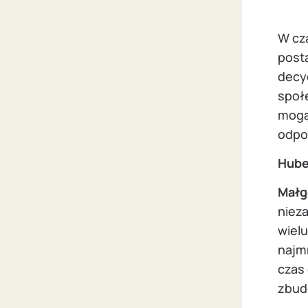
W cz
posta
decy
społ
mogą 
odpo
Hube
Małg
nieza
wielu
najmn
czas 
zbud