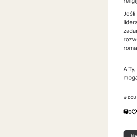
religi
Jeśli
lider
zadań
rozwo
roma
A Ty,
mogą
DOU
0