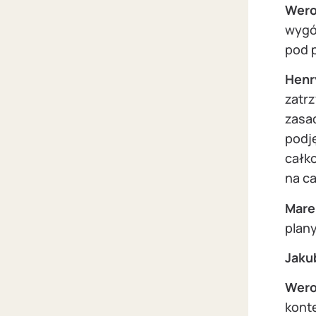
Wero
wygó
pod p
Henr
zatr
zasa
podję
całko
na ca
Mare
plany
Jaku
Wero
konte