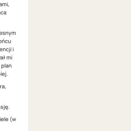
ami,
aca
zesnym
końcu
ncji i
ał mi
 plan
iej.
ra,
sję.
iele (w