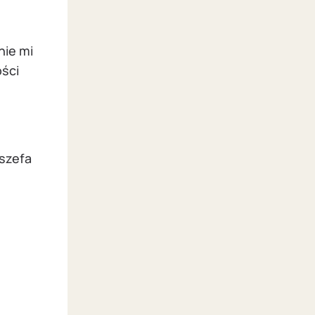
nie mi
ości
 szefa