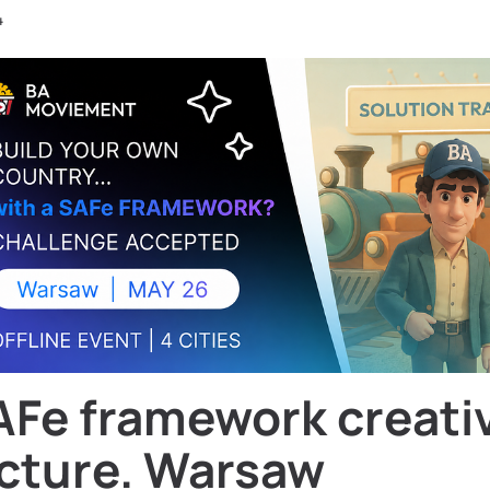
4
AFe framework creati
ecture. Warsaw