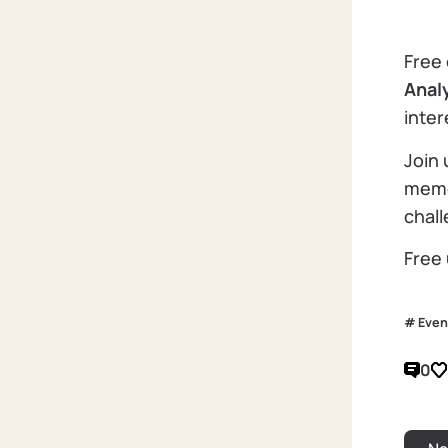
Free
Anal
inter
Join 
memor
chall
Free
Even
0