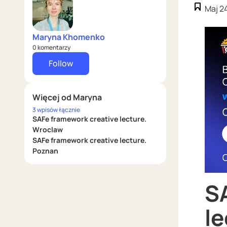
Maj 2
Maryna Khomenko
0 komentarzy
Follow
Więcej od Maryna
3 wpisów łącznie
SAFe framework creative lecture.
Wroclaw
SAFe framework creative lecture.
Poznan
S
l