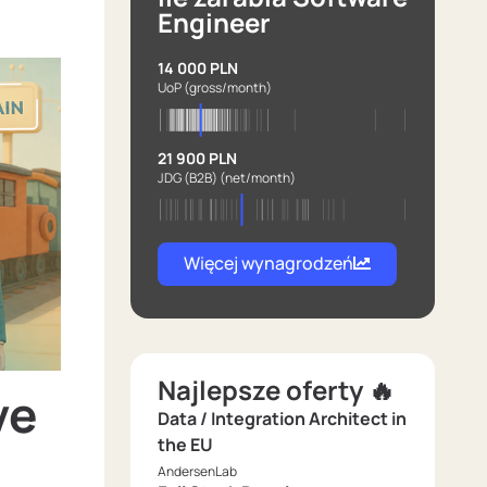
Engineer
14 000 PLN
UoP
(gross/month)
21 900 PLN
JDG (B2B)
(net/month)
Więcej wynagrodzeń
Najlepsze oferty 🔥
ve
Data / Integration Architect in
the EU
AndersenLab