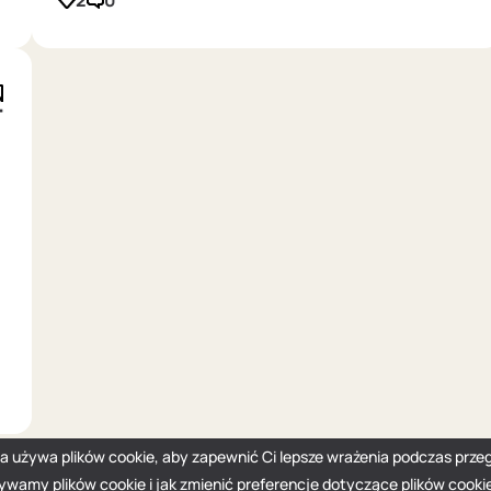
2
0
T
na używa plików cookie, aby zapewnić Ci lepsze wrażenia podczas przeg
żywamy plików cookie i jak zmienić preferencje dotyczące plików cooki