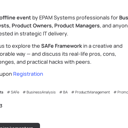
offline event
by EPAM Systems professionals for
Bus
ysts, Product Owners, Product Managers
, and anyo
ested in strategic IT delivery.
us to explore the
SAFe Framework
in a creative and
able way — and discuss its real-life pros, cons,
enges, and practical hacks with peers.
 upon
Registration
ts
SAFe
BusinessAnalysis
BA
ProductManagement
Prom
3