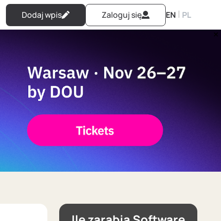
|
Dodaj wpis
Zaloguj się
EN
PL
Ile zarabia Software