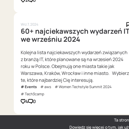
2
0
Wrz 7, 2024
60+ najciekawszych wydarzeń I
we wrześniu 2024
Kolejna lista najciekawszych wydarzeń związanych
z branżą IT, które planowane są na wrzesień 2024
roku w Polsce. Obejmują one miasta takie jak
Warszawa, Kraków, Wrocław i inne miasto. Wybierz
te, które najbardziej Cię interesują.
Events
aws
Women Techstyle Summit 2024
Tech3camp
4
0
Ta stro
Dowiedz się więcej o tym, jak u