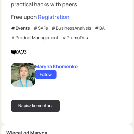
practical hacks with peers.
Free upon
Registration
Events
SAFe
BusinessAnalysis
BA
ProductManagement
PromoDou
0
3
Maryna Khomenko
Follow
Więcej od Maryna