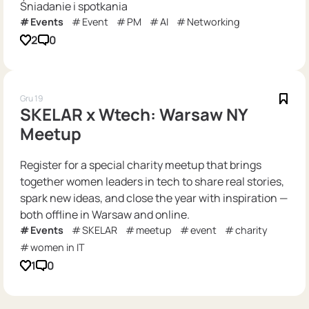
Śniadanie i spotkania
Events
Event
PM
AI
Networking
2
0
Gru 19
SKELAR x Wtech: Warsaw NY
Meetup
Register for a special charity meetup that brings
together women leaders in tech to share real stories,
spark new ideas, and close the year with inspiration —
both offline in Warsaw and online.
Events
SKELAR
meetup
event
charity
women in IT
1
0