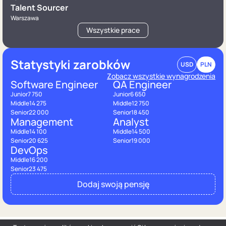
Talent Sourcer
Warszawa
Wszystkie prace
Statystyki zarobków
USD
PLN
Zobacz wszystkie wynagrodzenia
Software Engineer
QA Engineer
Junior
7 750
Junior
6 650
Middle
14 275
Middle
12 750
Senior
22 000
Senior
18 450
Management
Analyst
Middle
14 100
Middle
14 500
Senior
20 625
Senior
19 000
DevOps
Middle
16 200
Senior
23 475
Dodaj swoją pensję