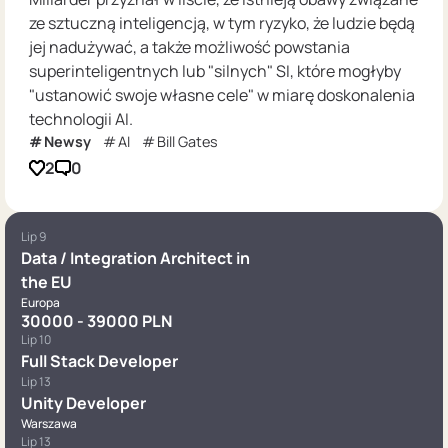
ze sztuczną inteligencją, w tym ryzyko, że ludzie będą
jej nadużywać, a także możliwość powstania
superinteligentnych lub "silnych" SI, które mogłyby
"ustanowić swoje własne cele" w miarę doskonalenia
technologii AI.
Newsy
AI
Bill Gates
2
0
Lip 9
Data / Integration Architect in
the EU
Europa
30000 - 39000 PLN
Lip 10
Full Stack Developer
Lip 13
Unity Developer
Warszawa
Lip 13