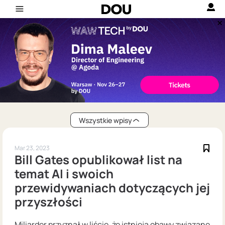
Wszystkie wpisy
Mar 23, 2023
Bill Gates opublikował list na
temat AI i swoich
przewidywaniach dotyczących jej
przyszłości
Miliarder przyznał w liście, że istnieją obawy związane