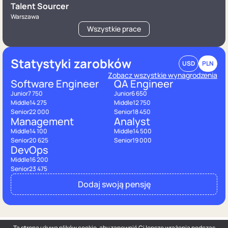
Talent Sourcer
Warszawa
Wszystkie prace
Statystyki zarobków
USD
PLN
Zobacz wszystkie wynagrodzenia
Software Engineer
QA Engineer
Junior
7 750
Junior
6 650
Middle
14 275
Middle
12 750
Senior
22 000
Senior
18 450
Management
Analyst
Middle
14 100
Middle
14 500
Senior
20 625
Senior
19 000
DevOps
Middle
16 200
Senior
23 475
Dodaj swoją pensję
Ta strona używa plików cookie, aby zapewnić Ci lepsze wrażenia podczas