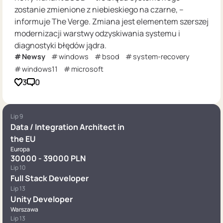
zostanie zmienione z niebieskiego na czarne, –
informuje The Verge. Zmiana jest elementem szerszej
modernizacji warstwy odzyskiwania systemu i
diagnostyki błędów jądra.
Newsy
windows
bsod
system-recovery
windows11
microsoft
3
0
Lip 9
Data / Integration Architect in
the EU
Europa
30000 - 39000 PLN
Lip 10
Full Stack Developer
Lip 13
Unity Developer
Warszawa
Lip 13