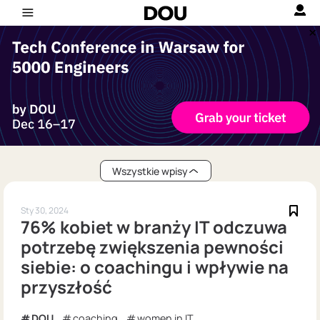
Wszystkie wpisy
Sty 30, 2024
76% kobiet w branży IT odczuwa
potrzebę zwiększenia pewności
siebie: o coachingu i wpływie na
przyszłość
DOU
coaching
women in IT