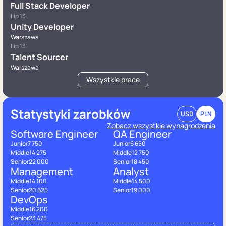
Full Stack Developer
Lip 13
Unity Developer
Warszawa
Lip 13
Talent Sourcer
Warszawa
Wszystkie prace
Statystyki zarobków
USD
PLN
Zobacz wszystkie wynagrodzenia
Software Engineer
QA Engineer
Junior
7 750
Junior
6 650
Middle
14 275
Middle
12 750
Senior
22 000
Senior
18 450
Management
Analyst
Middle
14 100
Middle
14 500
Senior
20 625
Senior
19 000
DevOps
Middle
16 200
Senior
23 475