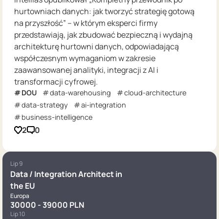
hurtowniach danych: jak tworzyć strategię gotową
na przyszłość” – w którym eksperci firmy
przedstawiają, jak zbudować bezpieczną i wydajną
architekturę hurtowni danych, odpowiadającą
współczesnym wymaganiom w zakresie
zaawansowanej analityki, integracji z AI i
transformacji cyfrowej.
DOU
data-warehousing
cloud-architecture
data-strategy
ai-integration
business-intelligence
2
0
Lip 9
Data / Integration Architect in
the EU
Europa
30000 - 39000 PLN
Lip 10