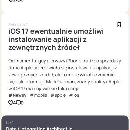
Kwi 21, 2023
iOS 17 ewentualnie umożliwi
instalowanie aplikacji z
zewnętrznych źródeł
Od momentu, gdy pierwszy iPhone trafił do sprzedaży
firma Apple sprzeciwiała się instalowaniu aplikacji z
zewnętrznych źródeł, ale to może wkrótce zmienić
się. Jak informuje Mark Gurman, znany analityk Apple,
w iOS 17 ma pojawić się taka opcja.
Newsy
mobile
apple
ios
4
0
Lip 9
Data / Integration Architect in