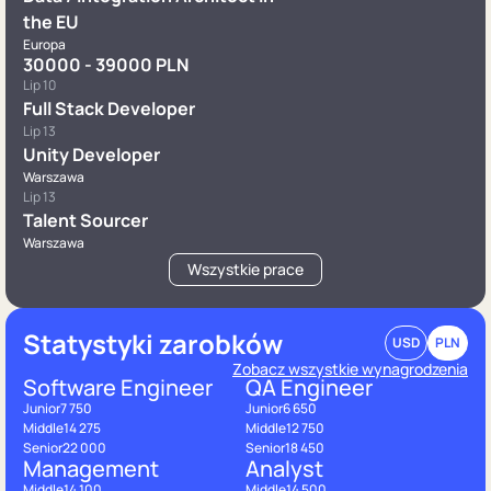
the EU
Europa
30000 - 39000 PLN
Lip 10
Full Stack Developer
Lip 13
Unity Developer
Warszawa
Lip 13
Talent Sourcer
Warszawa
Wszystkie prace
Statystyki zarobków
USD
PLN
Zobacz wszystkie wynagrodzenia
Software Engineer
QA Engineer
Junior
7 750
Junior
6 650
Middle
14 275
Middle
12 750
Senior
22 000
Senior
18 450
Management
Analyst
Middle
14 100
Middle
14 500