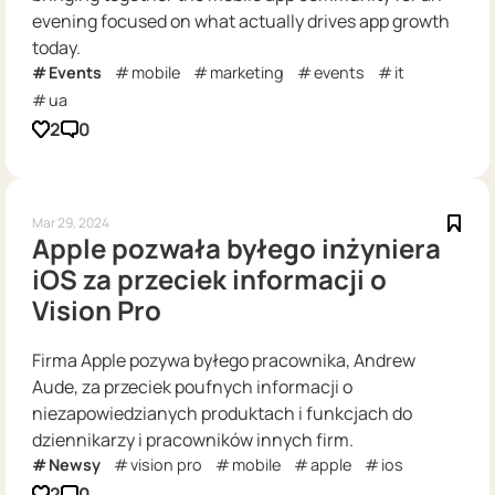
evening focused on what actually drives app growth
today.
Events
mobile
marketing
events
it
ua
2
0
Mar 29, 2024
Apple pozwała byłego inżyniera
iOS za przeciek informacji o
Vision Pro
Firma Apple pozywa byłego pracownika, Andrew
Aude, za przeciek poufnych informacji o
niezapowiedzianych produktach i funkcjach do
dziennikarzy i pracowników innych firm.
Newsy
vision pro
mobile
apple
ios
2
0