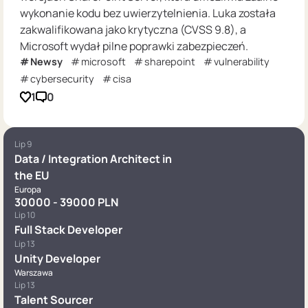
wykonanie kodu bez uwierzytelnienia. Luka została
zakwalifikowana jako krytyczna (CVSS 9.8), a
Microsoft wydał pilne poprawki zabezpieczeń.
Newsy
microsoft
sharepoint
vulnerability
cybersecurity
cisa
1
0
Lip 9
Data / Integration Architect in
the EU
Europa
30000 - 39000 PLN
Lip 10
Full Stack Developer
Lip 13
Unity Developer
Warszawa
Lip 13
Talent Sourcer