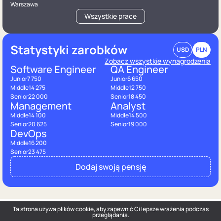
Warszawa
Wszystkie prace
Statystyki zarobków
USD
PLN
Zobacz wszystkie wynagrodzenia
Software Engineer
QA Engineer
Junior
7 750
Junior
6 650
Middle
14 275
Middle
12 750
Senior
22 000
Senior
18 450
Management
Analyst
Middle
14 100
Middle
14 500
Senior
20 625
Senior
19 000
DevOps
Middle
16 200
Senior
23 475
Dodaj swoją pensję
Ta strona używa plików cookie, aby zapewnić Ci lepsze wrażenia podczas
przeglądania.