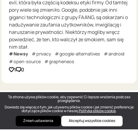
evil, która była częścią kodeksu etyki firmy. Od tamtej
pory wiele się zmieniło. Google, podobnie jak inni
giganci technologiczni z grupy FAANG, są oskarżani o
nadużywanie zaufania użytkowników, inwigilację i
naruszanie prywatności. Niektórzy mogliby wręcz
powiedzieć, że ten, kto walczył ze smokiem, sam się
nim stał.
Newsy
privacy
google-alternatives
android
open-source
grapheneos
1
0
Ta strona używa plików cookie, aby zapewnić Ci lepsze wrażenia podczas
przeglądania.
Dowiedz się więcej o tym, jak używamy plików cookie i jak zmienić preferencje
dotyczące plików cookie w naszej
Polityka plików cookie
.
Zmień ustawienia
Akceptuj wszystkie cookies