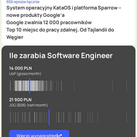
656 wpisów łącznie
System operacyjny KataOS i platforma Sparrow –
nowe produkty Google’a
Google zwalnia 12 000 pracowników
Top 10 miejsc do pracy zdalnej. Od Tajlandii do
Węgier
Ile zarabia Software Engineer
14 000 PLN
UoP
(gross/month)
21 900 PLN
JDG (B2B)
(net/month)
Więcej wynagrodzeń