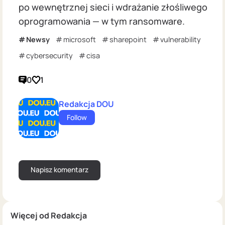
po wewnętrznej sieci i wdrażanie złośliwego
oprogramowania — w tym ransomware.
Newsy
microsoft
sharepoint
vulnerability
cybersecurity
cisa
0
1
Redakcja DOU
Follow
Więcej od Redakcja