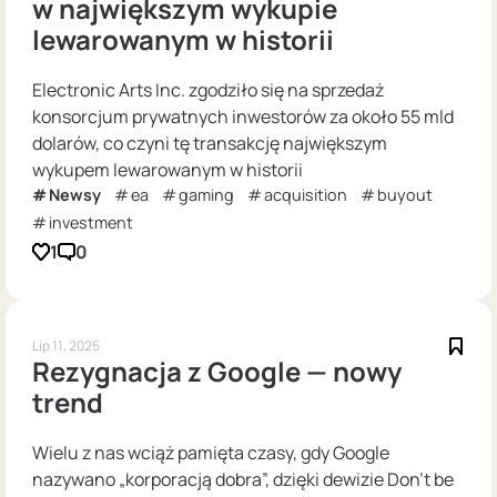
w największym wykupie
lewarowanym w historii
Electronic Arts Inc. zgodziło się na sprzedaż
konsorcjum prywatnych inwestorów za około 55 mld
dolarów, co czyni tę transakcję największym
wykupem lewarowanym w historii
Newsy
ea
gaming
acquisition
buyout
investment
1
0
Lip 11, 2025
Rezygnacja z Google — nowy
trend
Wielu z nas wciąż pamięta czasy, gdy Google
nazywano „korporacją dobra”, dzięki dewizie Don’t be