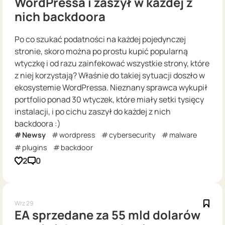
WordPressa i zaszył w każdej z
nich backdoora
Po co szukać podatności na każdej pojedynczej
stronie, skoro można po prostu kupić popularną
wtyczkę i od razu zainfekować wszystkie strony, które
z niej korzystają? Właśnie do takiej sytuacji doszło w
ekosystemie WordPressa. Nieznany sprawca wykupił
portfolio ponad 30 wtyczek, które miały setki tysięcy
instalacji, i po cichu zaszył do każdej z nich
backdoora :)
Newsy
wordpress
cybersecurity
malware
plugins
backdoor
2
0
Wrz 29
EA sprzedane za 55 mld dolarów