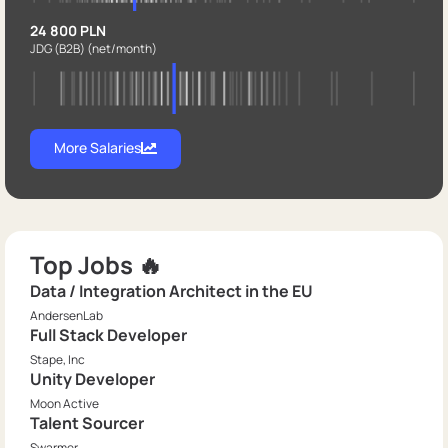
24 800 PLN
JDG (B2B)
(net/month)
More Salaries
Top Jobs 🔥
Data / Integration Architect in the EU
AndersenLab
Full Stack Developer
Stape, Inc
Unity Developer
Moon Active
Talent Sourcer
Swarmer