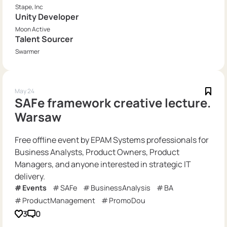
Stape, Inc
Unity Developer
Moon Active
Talent Sourcer
Swarmer
May 24
SAFe framework creative lecture.
Warsaw
Free offline event by EPAM Systems professionals for
Business Analysts, Product Owners, Product
Managers, and anyone interested in strategic IT
delivery.
Events
SAFe
BusinessAnalysis
BA
ProductManagement
PromoDou
3
0