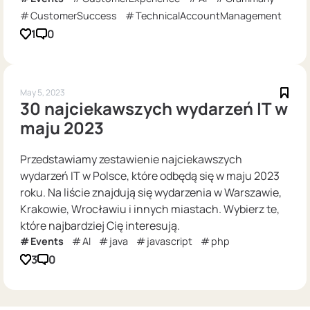
CustomerSuccess
TechnicalAccountManagement
1
0
May 5, 2023
30 najciekawszych wydarzeń IT w
maju 2023
Przedstawiamy zestawienie najciekawszych
wydarzeń IT w Polsce, które odbędą się w maju 2023
roku. Na liście znajdują się wydarzenia w Warszawie,
Krakowie, Wrocławiu i innych miastach. Wybierz te,
które najbardziej Cię interesują.
Events
AI
java
javascript
php
3
0