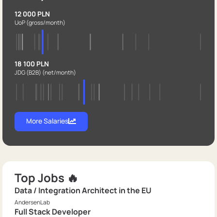
12 000 PLN
UoP
(gross/month)
18 100 PLN
JDG (B2B)
(net/month)
More Salaries
Top Jobs 🔥
Data / Integration Architect in the EU
AndersenLab
Full Stack Developer