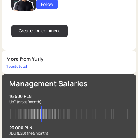
Follow
More from Yuriy
1 posts total
Management Salaries
16 500 PLN
UoP
(gross/month)
23 000 PLN
JDG (B2B)
(net/month)