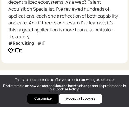
decentralized ecosystems. As a Web3 Talent
Acquisition Specialist, I’ve reviewed hundreds of
applications, each one a reflection of both capability
and care. And if there’s one lesson I’ve learned, it’s
this: a great application is more than a submission,
it’s a story.
Recruiting
IT
1
0
This site uses cookies to offer you a better browsing experience.
Find out more on how we use cookies and how to change cookie preferences in
our
Cookies Policy
.
Customize
Accept all cookies
DOU
— Polish Tech Community © 2026