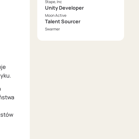
Stape, Inc
Unity Developer
Moon Active
Talent Sourcer
Swarmer
uje
syku.
h
ństwa
istów