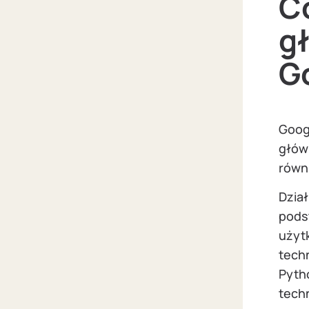
C
g
Go
Goog
głów
równi
Dzia
pods
użyt
tech
Pytho
techn