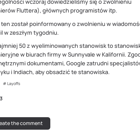
gólności wczoraj dowiedzieliśmy się o zwolnieniu
ierów Fluttera), głównych programistów itp.
ł ten został poinformowany o zwolnieniu w wiadomoś
il w zeszłym tygodniu.
ajmniej 50 z wyeliminowanych stanowisk to stanowis
ieryjne w biurach firmy w Sunnyvale w Kalifornii. Zgo
ętrznymi dokumentami, Google zatrudni specjalist
ku i Indiach, aby obsadzić te stanowiska.
Layoffs
3