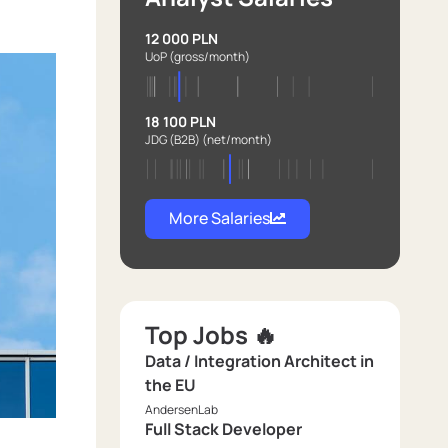
12 000 PLN
UoP
(gross/month)
18 100 PLN
JDG (B2B)
(net/month)
More Salaries
Top Jobs 🔥
Data / Integration Architect in
the EU
AndersenLab
Full Stack Developer