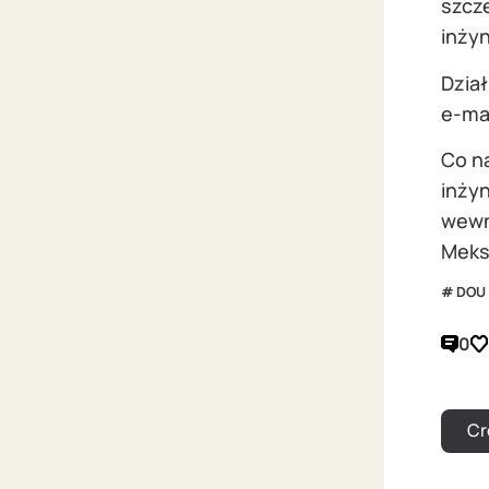
szcze
inżyn
Dzia
e-ma
Co n
inżyn
wewn
Meksy
DOU
0