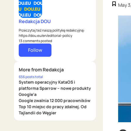
May 3
Redakcja DOU
Przeczytaj też naszą politykę redakcyjną:
https://dou.eu/en/editorial-policy
13 comments posted
Follow
More from Redakcja
656 posts total
System operacyjny KataOS i
platforma Sparrow – nowe produkty
Google’a
Google zwalnia 12 000 pracowników
Top 10 miejsc do pracy zdalnej. Od
Tajlandii do Węgier