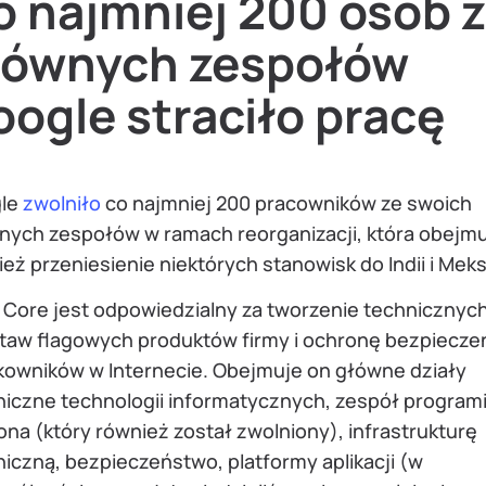
o najmniej 200 osób z
łównych zespołów
ogle straciło pracę
le
zwolniło
co najmniej 200 pracowników ze swoich
nych zespołów w ramach reorganizacji, która obejm
eż przeniesienie niektórych stanowisk do Indii i Mek
ł Core jest odpowiedzialny za tworzenie technicznyc
taw flagowych produktów firmy i ochronę bezpiecze
kowników w Internecie. Obejmuje on główne działy
niczne technologii informatycznych, zespół program
na (który również został zwolniony), infrastrukturę
iczną, bezpieczeństwo, platformy aplikacji (w