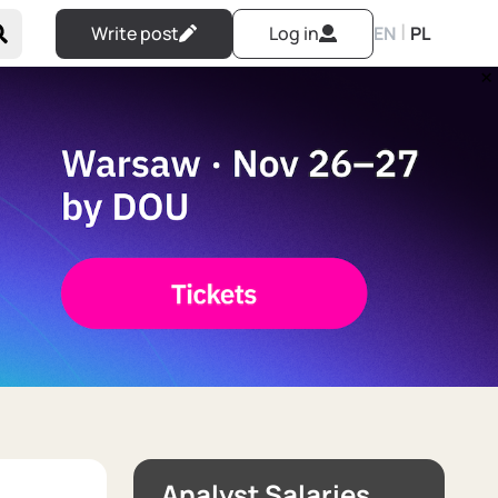
|
Write post
Log in
EN
PL
Analyst Salaries