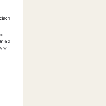
ciach
ka
dnie z
ów w