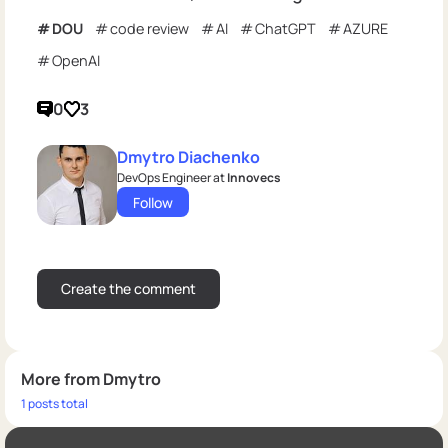
DOU
code review
AI
ChatGPT
AZURE
OpenAI
0
3
Dmytro Diachenko
DevOps Engineer at
Innovecs
Follow
More from Dmytro
1 posts total