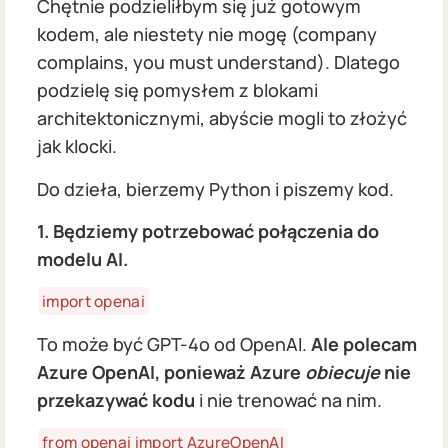
Chętnie podzieliłbym się już gotowym
kodem, ale niestety nie mogę (company
complains, you must understand). Dlatego
podzielę się pomysłem z blokami
architektonicznymi, abyście mogli to złożyć
jak klocki.
Do dzieła, bierzemy Python i piszemy kod.
1. Będziemy potrzebować połączenia do
modelu AI.
import openai
To może być GPT-4o od OpenAI.
Ale polecam
Azure OpenAI, ponieważ Azure
obiecuje
nie
przekazywać kodu
i nie trenować na nim.
from openai import AzureOpenAI