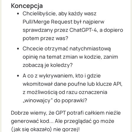
Koncepcja
Chcielibyście, aby każdy wasz
Pull/Merge Request był najpierw
sprawdzany przez ChatGPT-4, a dopiero
potem przez was?
Chcecie otrzymać natychmiastową
opinię na temat zmian w kodzie, zanim
zobaczą je koledzy?
A co z wykrywaniem, kto i gdzie
wkomitował dane poufne lub klucze API,
z możliwością od razu oznaczenia
„winowajcy” do poprawki?
Dobrze wiemy, że GPT potrafi całkiem nieźle
generować kod... Ale przeglądać go może
(jak się okazało) nie gorzej!