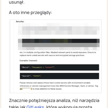
usunął.
A oto inne przeglądy:
Znacznie potężniejsza analiza, niż narzędzia
takie jak
GitLeaks
, które wykonują prostą