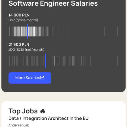
Software Engineer Salaries
14 000 PLN
UoP
(gross/month)
21 900 PLN
JDG (B2B)
(net/month)
More Salaries
Top Jobs 🔥
Data / Integration Architect in the EU
AndersenLab