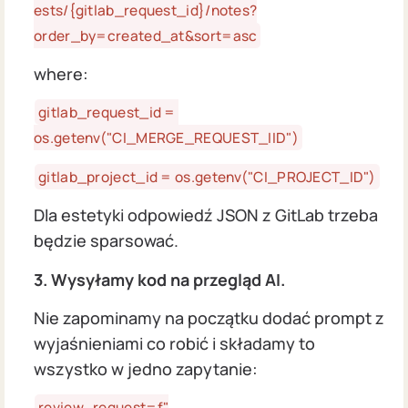
ests/{gitlab_request_id}/notes?
order_by=created_at&sort=asc
where:
gitlab_request_id = 
os.getenv("CI_MERGE_REQUEST_IID")
gitlab_project_id = os.getenv("CI_PROJECT_ID")
Dla estetyki odpowiedź JSON z GitLab trzeba
będzie sparsować.
3. Wysyłamy kod na przegląd AI.
Nie zapominamy na początku dodać prompt z
wyjaśnieniami co robić i składamy to
wszystko w jedno zapytanie:
review_request=f"