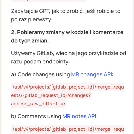
Zapytajcie GPT, jak to zrobić, jeśli robicie to
po raz pierwszy.
2. Pobieramy zmiany w kodzie i komentarze
do tych zmian.
Używamy GitLab, więc na jego przykładzie od
razu podam endpointy:
a) Code changes using
MR changes API
:
/api/v4/projects/{gitlab_project_id}/merge_requ
ests/{gitlab_request_id}/changes?
access_raw_diffs=true
b) Comments using
MR notes API
:
/api/v4/projects/{gitlab_project_id}/merge_requ