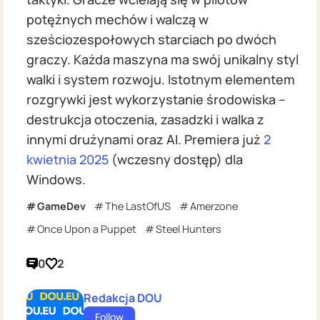
potężnych mechów i walczą w
sześciozespołowych starciach po dwóch
graczy. Każda maszyna ma swój unikalny styl
walki i system rozwoju. Istotnym elementem
rozgrywki jest wykorzystanie środowiska –
destrukcja otoczenia, zasadzki i walka z
innymi drużynami oraz AI. Premiera już
2
kwietnia 2025
(wczesny dostęp) dla
Windows.
GameDev
The LastOfUS
Amerzone
Once Upon a Puppet
Steel Hunters
0
2
Redakcja DOU
Follow