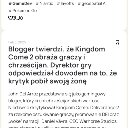
GameDev
Niantic
layoffs
geospatial AI
Pokémon Go
3
0
Feb 5, 2025
Blogger twierdzi, że Kingdom
Come 2 obraża graczy i
chrześcijan. Dyrektor gry
odpowiedział dowodem na to, że
krytyk pobił swoją żonę
John Del Arroz przedstawia się jako gamingowy
bloger, który broni chrześcijańskich wartości.
Niedawno skrytykował Kingdom Come: Deliverance 2
za rzekome oszukiwanie graczy, promowanie DEI oraz
„woke” narracji. Daniel Vávra, CEO Warhorse Studios,