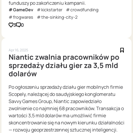
funduszy po zakończeniu kampanii.
GameDev
kickstarter
crowdfunding
frogwares
the-sinking-city-2
3
0
Apr 16, 2025
Niantic zwalnia pracowników po
sprzedaży działu gier za 3,5 mld
dolarów
Po ogłoszeniu sprzedaży działu gier mobilnych firmie
Scopely, należącej do saudyjskiego konglomeratu
Savvy Games Group, Niantic zapowiedziało
zwolnienie co najmniej 68 pracowników. Transakcja o
wartości 3,5 mld dolarów ma umożliwić firmie
skoncentrowanie się na nowym kierunku działalności
— rozwoju geoprzestrzennej sztucznej inteligencji.