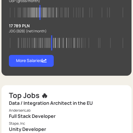
UoP
(gross/month)
17 789 PLN
JDG (B2B)
(net/month)
More Salaries
Top Jobs 🔥
Data / Integration Architect in the EU
AndersenLab
Full Stack Developer
Stape, Inc
Unity Developer