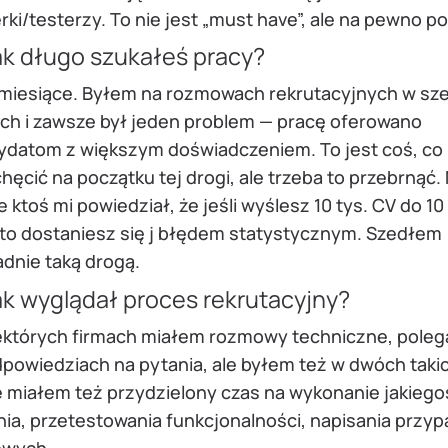
rki/testerzy. To nie jest „must have”, ale na pewno 
ak długo szukałeś pracy?
 miesiące. Byłem na rozmowach rekrutacyjnych w sz
ach i zawsze był jeden problem — pracę oferowano
ydatom z większym doświadczeniem. To jest coś, co
hęcić na początku tej drogi, ale trzeba to przebrnąć.
e ktoś mi powiedział, że jeśli wyślesz 10 tys. CV do 10 
, to dostaniesz się j błędem statystycznym. Szedłem
dnie taką drogą.
ak wyglądał proces rekrutacyjny?
ektórych firmach miałem rozmowy techniczne, poleg
powiedziach na pytania, ale byłem też w dwóch taki
e miałem też przydzielony czas na wykonanie jakiego
nia, przetestowania funkcjonalności, napisania przy
owych.