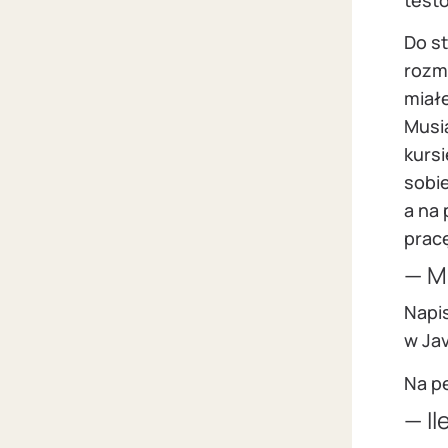
Do st
rozm
miał
Musi
kursi
sobi
a na
prac
— Mi
Napi
w Jav
Na p
— I