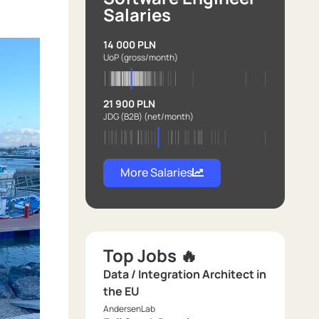
Salaries
14 000 PLN
UoP
(gross/month)
21 900 PLN
JDG (B2B)
(net/month)
More Salaries
Top Jobs 🔥
Data / Integration Architect in
the EU
AndersenLab