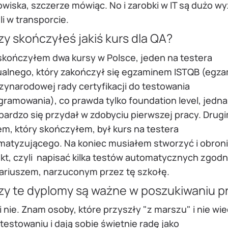
wiska, szczerze mówiąc. No i zarobki w IT są dużo wy
li w transporcie.
y skończyłeś jakiś kurs dla QA?
 skończyłem dwa kursy w Polsce, jeden na testera
alnego, który zakończył się egzaminem ISTQB (egza
zynarodowej rady certyfikacji do testowania
ramowania), co prawda tylko foundation level, jedna
bardzo się przydał w zdobyciu pierwszej pracy. Drug
m, który skończyłem, był kurs na testera
matyzującego. Na koniec musiałem stworzyć i obron
kt, czyli napisać kilka testów automatycznych zgodn
ariuszem, narzuconym przez tę szkołę.
zy te dyplomy są ważne w poszukiwaniu p
, i nie. Znam osoby, które przyszły "z marszu" i nie wi
 testowaniu i dają sobie świetnie radę jako