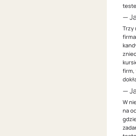
teste
— J
Trzy
firm
kand
zniec
kursi
firm
dokła
— J
W ni
na od
gdzi
zada
test