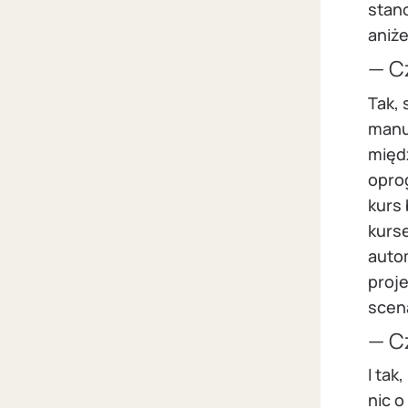
stano
aniże
— Cz
Tak,
manu
międ
oprog
kurs 
kurse
auto
proje
scen
— C
I tak
nic o