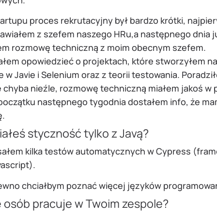
artupu proces rekrutacyjny był bardzo krótki, najpie
awiałem z szefem naszego HRu,a następnego dnia j
em rozmowę techniczną z moim obecnym szefem.
ałem opowiedzieć o projektach, które stworzyłem n
e w Javie i Selenium oraz z teorii testowania. Poradzi
e chyba nieźle, rozmowę techniczną miałem jakoś w 
 początku następnego tygodnia dostałem info, że ma
ę.
ałeś styczność tylko z Javą?
sałem kilka testów automatycznych w Cypress (fra
ascript).
ewno chciałbym poznać więcej języków programowa
le osób pracuje w Twoim zespole?