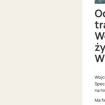
Od
t
W
ży
W
Wojci
Speci
na h
Ma fi