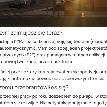
zym zajmujesz się teraz?
rtupie KYP.ai na codzień zajmuję się testami (manua
 automatycznymi). Mam pod sobą jeden projekt test
matycznych (E2E) oraz pomagam w testach aplikacji
topowej tworzonej przez nasz team.
śniej przez cztery lata zajmowałem się spedycją ora
ugą klienta można powiedzieć na pierwszym froncie.
zemu przebranżowiłeś się?
przedniej pracy po roku doszedłem do pułapu, w kt
tałem się rozwijać. Nie satysfakcjonują mnie tego t