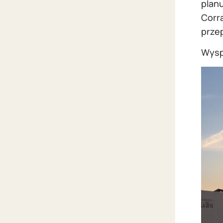
planu
Corr
prze
Wysp