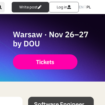
|
Write post
Log in
EN
PL
Software Engineer