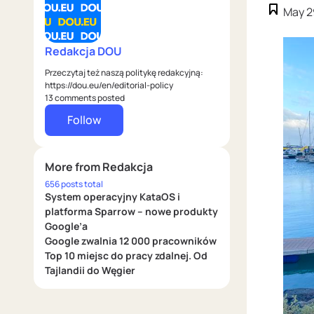
May 2
Redakcja DOU
Przeczytaj też naszą politykę redakcyjną:
https://dou.eu/en/editorial-policy
13 comments posted
Follow
More from Redakcja
656 posts total
System operacyjny KataOS i
platforma Sparrow – nowe produkty
Google’a
Google zwalnia 12 000 pracowników
Top 10 miejsc do pracy zdalnej. Od
Tajlandii do Węgier