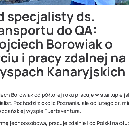
 specjalisty ds.
ransportu do QA:
ojciech Borowiak o
ciu i pracy zdalnej na
yspach Kanaryjskich
ech Borowiak od półtorej roku pracuje w startupie j
alist. Pochodzi z okolic Poznania, ale od lutego br. m
iszpańskiej wyspie Fuerteventura.
rmę jednoosobową, pracuje zdalnie i do Polski na dłuż