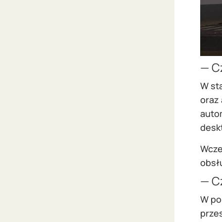
— C
W sta
oraz
auto
desk
Wcze
obsł
— C
W po
przes