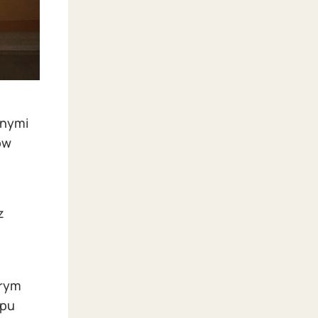
lnymi
ów
z
órym
ypu