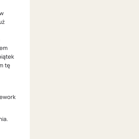
rw
uż
a
łem
piątek
m tę
mework
nia.