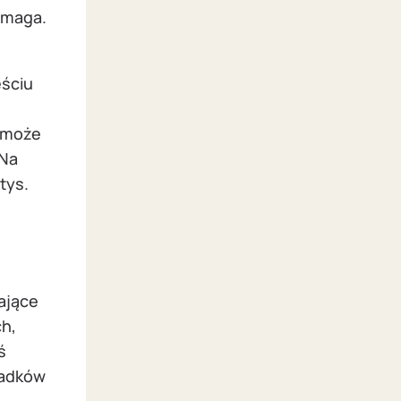
pomaga.
eściu
 może
 Na
tys.
ające
ch,
ś
padków