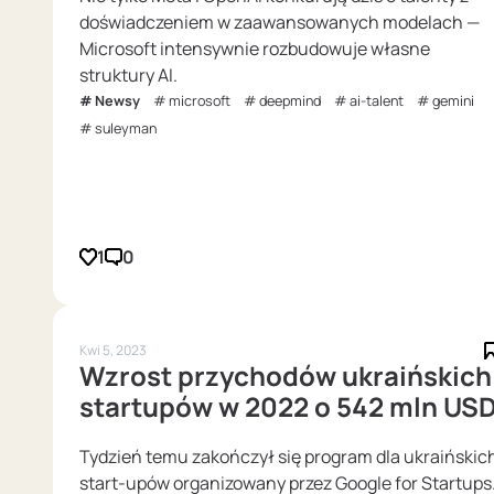
doświadczeniem w zaawansowanych modelach —
Microsoft intensywnie rozbudowuje własne
struktury AI.
Newsy
microsoft
deepmind
ai-talent
gemini
suleyman
1
0
Kwi 5, 2023
Wzrost przychodów ukraińskich
startupów w 2022 o 542 mln US
Tydzień temu zakończył się program dla ukraińskic
start-upów organizowany przez Google for Startups