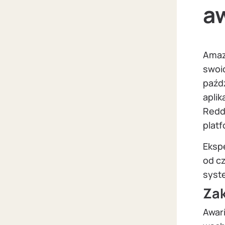
aw
Amaz
swoi
paźdz
aplik
Reddi
platf
Eksp
od cz
syste
Zak
Awar