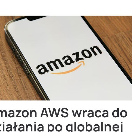
1
mazon AWS wraca do
iałania po globalnej