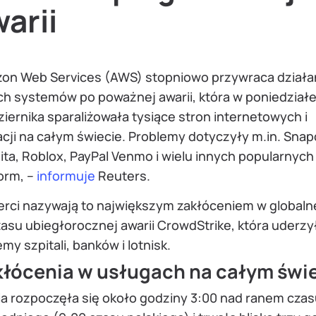
arii
on Web Services (AWS) stopniowo przywraca działa
ch systemów po poważnej awarii, która w poniedziałe
iernika sparaliżowała tysiące stron internetowych i
acji na całym świecie. Problemy dotyczyły m.in. Snap
ta, Roblox, PayPal Venmo i wielu innych popularnych
orm, –
informuje
Reuters.
erci nazywają to największym zakłóceniem w globalne
asu ubiegłorocznej awarii CrowdStrike, która uderzy
my szpitali, banków i lotnisk.
łócenia w usługach na całym świ
ia rozpoczęła się około godziny 3:00 nad ranem cza