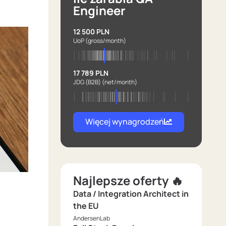
Engineer
12 500 PLN
UoP
(gross/month)
17 789 PLN
JDG (B2B)
(net/month)
Więcej wynagrodzeń
Najlepsze oferty 🔥
Data / Integration Architect in
the EU
AndersenLab