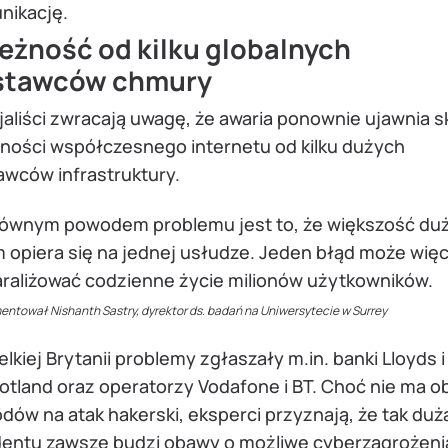
nikację.
eżność od kilku globalnych
stawców chmury
aliści zwracają uwagę, że awaria ponownie ujawnia s
żności współczesnego internetu od kilku dużych
awców infrastruktury.
łównym powodem problemu jest to, że większość du
m opiera się na jednej usłudze. Jeden błąd może wię
raliżować codzienne życie milionów użytkowników.
entował Nishanth Sastry, dyrektor ds. badań na Uniwersytecie w Surrey
lkiej Brytanii problemy zgłaszały m.in. banki Lloyds 
otland oraz operatorzy Vodafone i BT. Choć nie ma o
ów na atak hakerski, eksperci przyznają, że tak duż
dentu zawsze budzi obawy o możliwe cyberzagrożeni