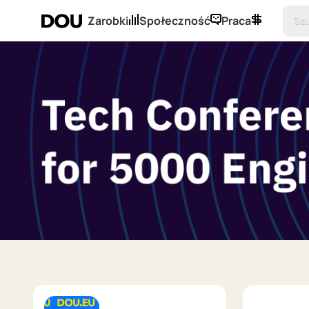
Zarobki
Społeczność
Praca