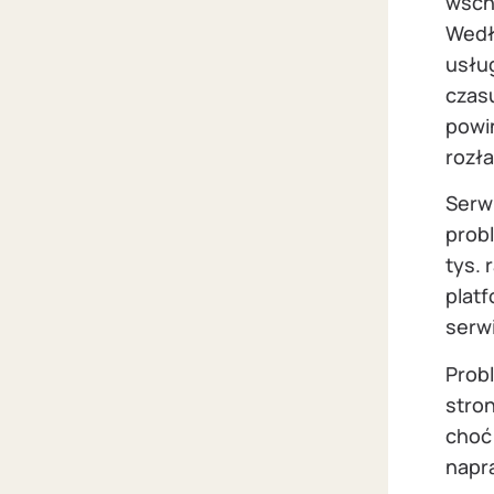
wscho
Wedł
usłu
czas
powi
rozł
Serw
prob
tys.
plat
serw
Prob
stron
choć 
napr