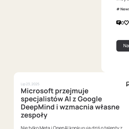
New
0
Lip 23, 2025
Microsoft przejmuje
specjalistów AI z Google
DeepMind i wzmacnia własne
zespoły
Nie tylko Meta i OpenAI konkurują dziś o talenty z