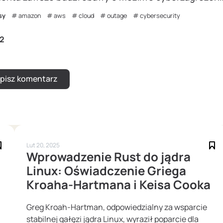
sy
amazon
aws
cloud
outage
cybersecurity
2
Lut 20, 2025
Wprowadzenie Rust do jądra
Linux: Oświadczenie Griega
Kroaha-Hartmana i Keisa Cooka
Greg Kroah-Hartman, odpowiedzialny za wsparcie
stabilnej gałęzi jądra Linux, wyraził poparcie dla