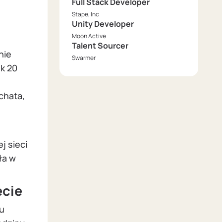
Full Stack Developer
Stape, Inc
Unity Developer
Moon Active
Talent Sourcer
nie
Swarmer
k 20
chata,
j sieci
ła w
ecie
su