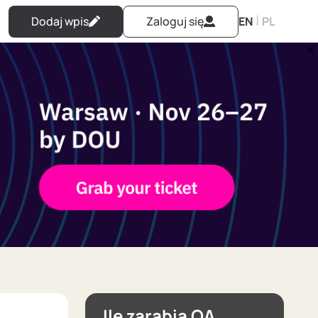
|
Dodaj wpis
Zaloguj się
EN
PL
Ile zarabia QA