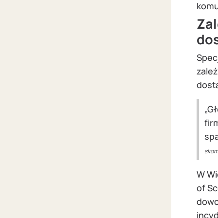
komu
Zal
do
Specj
zale
dost
„G
fir
spa
skom
W Wie
of Sc
dowod
incy