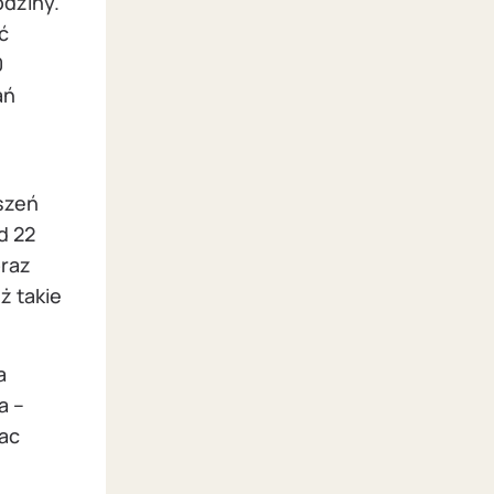
odziny.
ć
0
ań
szeń
d 22
oraz
ż takie
a
a –
rac