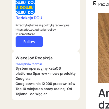
Paz 2
Redakcja DOU
Przeczytaj też naszą politykę redakcyjną:
https://dou.eu/editorial-policy
13 komentarze
Follow
Więcej od Redakcja
656 wpisów łącznie
System operacyjny KataOS i
platforma Sparrow – nowe produkty
Google’a
Google zwalnia 12 000 pracowników
A
Top 10 miejsc do pracy zdalnej. Od
Tajlandii do Węgier
dz