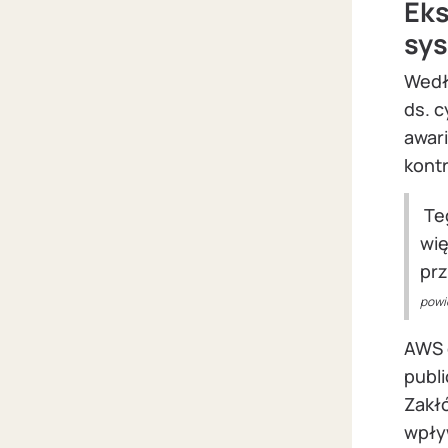
Eks
sys
Wedł
ds. c
awar
kont
Teg
wię
prz
powi
AWS d
publ
Zakł
wpływ