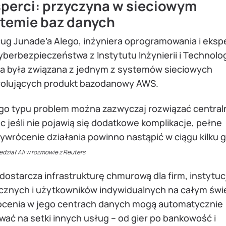
perci: przyczyna w sieciowym
temie baz danych
ug Junade’a Alego, inżyniera oprogramowania i eksp
yberbezpieczeństwa z Instytutu Inżynierii i Technolog
ia była związana z jednym z systemów sieciowych
rolujących produkt bazodanowy AWS.
o typu problem można zazwyczaj rozwiązać centraln
c jeśli nie pojawią się dodatkowe komplikacje, pełne
ywrócenie działania powinno nastąpić w ciągu kilku 
edział Ali w rozmowie z Reuters
ostarcza infrastrukturę chmurową dla firm, instytucj
icznych i użytkowników indywidualnych na całym świ
ócenia w jego centrach danych mogą automatycznie
ać na setki innych usług – od gier po bankowość i