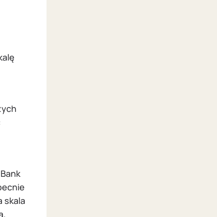
kalę
żych
c
i Bank
becnie
a skala
a.