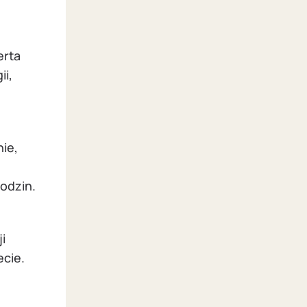
erta
ii,
ie,
godzin.
i
ecie.