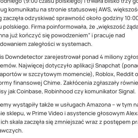
dniego (9:00 czasu polskiego) i trwała blisko trzy g
ug komunikatu na stronie statusowej AWS, większoś
g zaczęła odzyskiwać sprawność około godziny 10:0
u polskiego. Firma poinformowała, że „większość żąd
nna już kończyć się powodzeniem” i pracuje nad
adowaniem zaległości w systemach.
is Downdetector zarejestrował ponad 4 miliony zgło
lemów. Najwięcej dotyczyło aplikacji Snapchat (pona
 raportów w szczytowym momencie), Roblox, Reddit 
formy finansowej Chime. Zakłócenia zgłaszały równie
isy jak Coinbase, Robinhood czy komunikator Signal.
lemy wystąpiły także w usługach Amazona – w tym n
ie sklepu, w Prime Video i asystencie głosowym Alex
ich skala zaczęła się zmniejszać wraz z postępem p
awczych.