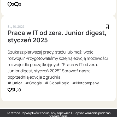
2
0
Sty 10, 2025
Praca w IT od zera. Junior digest,
styczeń 2025
Szukasz pierwszej pracy, stażu lub możliwości
rozwoju? Przygotowaliśmy kolejną edycję możliwości
rozwoju dla początkujących "Praca w IT od zera.
Junior digest, styczeń 2025". Sprawdź naszą
poprzednią edycje z grudnia.
junior
Google
GlobalLogic
Netcompany
3
0
Ta strona używa plików cookie, aby zapewnić Ci lepsze wrażenia podczas
przeglądania.