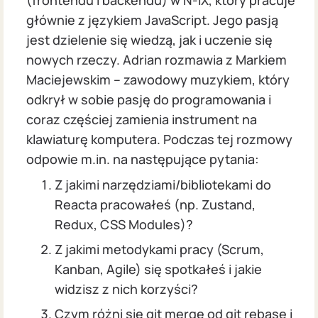
(frontendu i backendu) w N-iX, który pracuje
głównie z językiem JavaScript. Jego pasją
jest dzielenie się wiedzą, jak i uczenie się
nowych rzeczy. Adrian rozmawia z Markiem
Maciejewskim – zawodowy muzykiem, który
odkrył w sobie pasję do programowania i
coraz częściej zamienia instrument na
klawiaturę komputera. Podczas tej rozmowy
odpowie m.in. na następujące pytania:
Z jakimi narzędziami/bibliotekami do
Reacta pracowałeś (np. Zustand,
Redux, CSS Modules)?
Z jakimi metodykami pracy (Scrum,
Kanban, Agile) się spotkałeś i jakie
widzisz z nich korzyści?
Czym różni się git merge od git rebase i