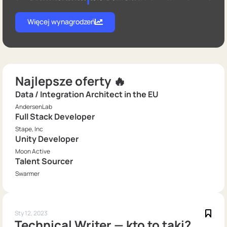
Więcej wynagrodzeń
Najlepsze oferty 🔥
Data / Integration Architect in the EU
AndersenLab
Full Stack Developer
Stape, Inc
Unity Developer
Moon Active
Talent Sourcer
Swarmer
Sty 12, 2023
Technical Writer — kto to taki?