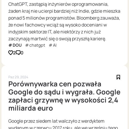
ChatGPT, zastąpią inżynierów oprogramowania,
żaden kraj nie ucierpi bardziej niż Indie, gdzie mieszka
ponad 5 milionów programistów. Bloomberg zauważa,
że nowi fachowcy wciąż są wysoko doceniani w
indyjskim sektorze IT, ale niektórzy z nich już
zaczynają martwić się o swoją przyszłą karierę.
DOU
chatgpt
AI
2
0
Paz 29, 2024
Porównywarka cen pozwała
Google do sądu i wygrała. Google
zapłaci grzywnę w wysokości 2,4
miliarda euro
Google przez siedem lat walczyło z werdyktem
wydanym w czerwcu 2017 roku, ale we wrześniu tego