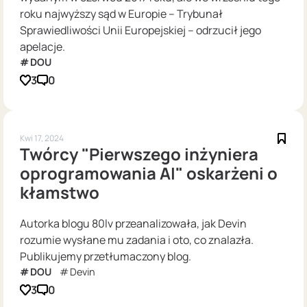
roku najwyższy sąd w Europie – Trybunał
Sprawiedliwości Unii Europejskiej – odrzucił jego
apelacje.
DOU
3
0
Kwi 17, 2024
Twórcy "Pierwszego inżyniera
oprogramowania AI" oskarżeni o
kłamstwo
Autorka blogu 80lv przeanalizowała, jak Devin
rozumie wysłane mu zadania i oto, co znalazła.
Publikujemy przetłumaczony blog.
DOU
Devin
3
0