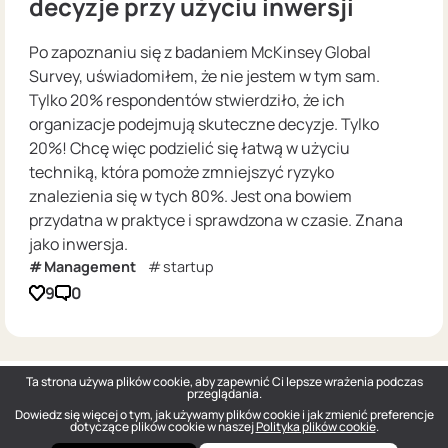
decyzje przy użyciu inwersji
Po zapoznaniu się z badaniem McKinsey Global
Survey, uświadomiłem, że nie jestem w tym sam.
Tylko 20% respondentów stwierdziło, że ich
organizacje podejmują skuteczne decyzje. Tylko
20%! Chcę więc podzielić się łatwą w użyciu
techniką, która pomoże zmniejszyć ryzyko
znalezienia się w tych 80%. Jest ona bowiem
przydatna w praktyce i sprawdzona w czasie. Znana
jako inwersja.
Management
startup
9
0
Ta strona używa plików cookie, aby zapewnić Ci lepsze wrażenia podczas
przeglądania.
Dowiedz się więcej o tym, jak używamy plików cookie i jak zmienić preferencje
dotyczące plików cookie w naszej
Polityka plików cookie
.