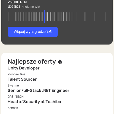
23 000 PLN
JDG (B2B)
(net/month)
Więcej wynagrodzeń
Najlepsze oferty 🔥
Unity Developer
Moon Active
Talent Sourcer
Swarmer
Senior Full-Stack .NET Engineer
GR8_TECH
Head of Security at Toshiba
Xenoss