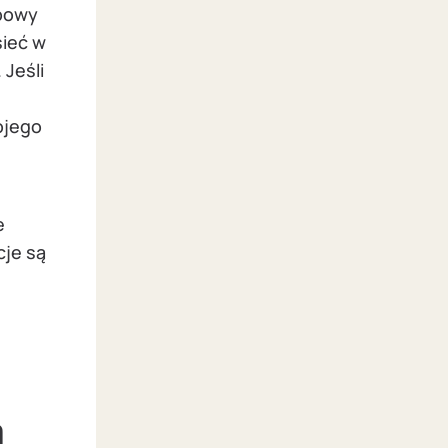
obowy
sieć w
 Jeśli
ojego
e
cje są
a