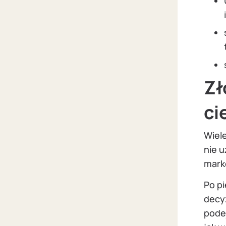
Zł
ci
Wiele
nie 
mark
Po pi
decyz
pode