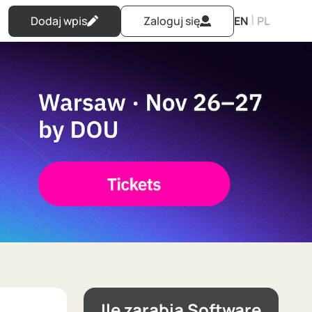
|
Dodaj wpis
Zaloguj się
EN
PL
Ile zarabia Software