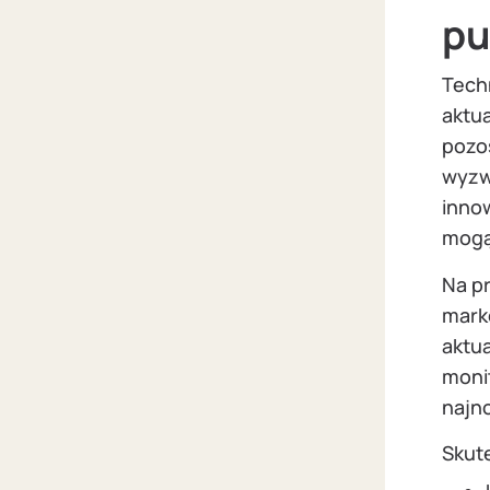
pu
Techn
aktua
pozo
wyzwa
inno
mogą
Na pr
mark
aktua
monit
najn
Skut