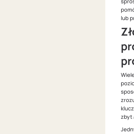
spro
pomóc
lub 
Zł
pr
pr
Wiele
pozi
spos
zroz
kluc
zbyt
Jedny