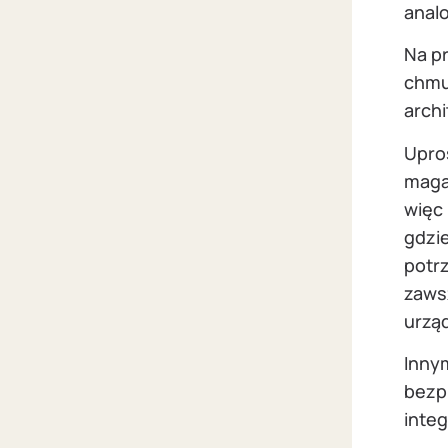
anal
Na p
chmu
arch
Upro
maga
więc
gdzie
potr
zawsz
urząd
Inny
bezp
integ