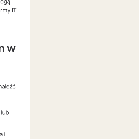
mogą
rmy IT
m w
naleźć
 lub
 i