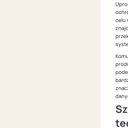
Upro
ochr
celu 
znaj
prze
syst
Komu
prod
pode
bard
znac
dany
Sz
te