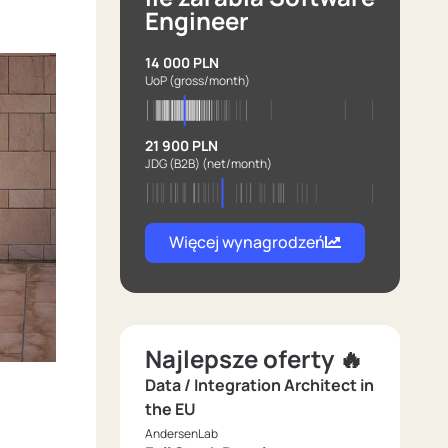
Engineer
14 000 PLN
UoP
(gross/month)
21 900 PLN
JDG (B2B)
(net/month)
Więcej wynagrodzeń
Najlepsze oferty 🔥
Data / Integration Architect in
the EU
AndersenLab