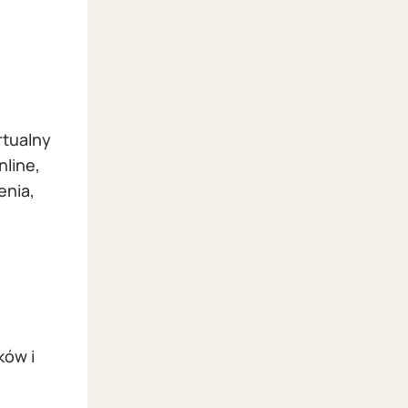
.
rtualny
line,
enia,
ków i