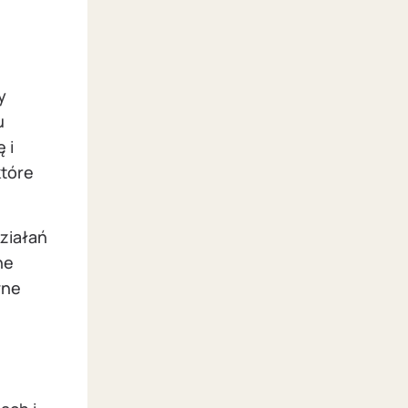
y
u
 i
które
działań
ne
wne