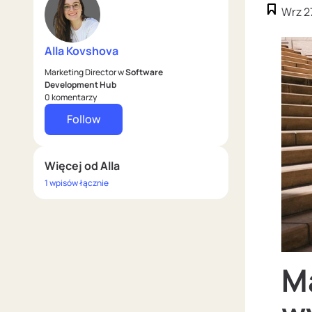
Wrz 2
Alla Kovshova
Marketing Director w
Software
Development Hub
0 komentarzy
Follow
Więcej od Alla
1 wpisów łącznie
M