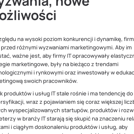
yzwania, nowe
ożliwości
ględu na wysoki poziom konkurencji i dynamikę, firm
ą przed różnymi wyzwaniami marketingowymi. Aby im
tać, ważne jest, aby firmy IT opracowywały elastycz
egie marketingowe, były na bieżąco z trendami
nologicznymi i rynkowymi oraz inwestowały w edukac
etingową swoich pracowników.
 produktów i usług IT stale rośnie i ma tendencję do
syfikacji, wraz z pojawianiem się coraz większej licz
ch wyspecjalizowanych startupów, produktów i rozw
terzy w branży IT starają się skupić na znaczeniu rela
tami i ciągłym doskonaleniu produktów i usług, aby