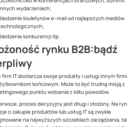
Uczestnictwo w konferencjach branżowych, summit`
innych wydarzeniach;
śledzenie biuletynów e–mail od najlepszych mediów
technologicznych;
śledzenie konkurencji itp.
ożoność rynku B2B:bądź
erpliwy
 firm IT dostarcza swoje produkty i usługi innym firm
użytkownikom końcowym. Może to być trudną misją z
etingowego punktu widzenia z kilku powodów.
erwsze, proces decyzyjny jest długi i złożony. Na ry
je o zakupie produktów lub usług IT są zwykle
jmowane na najwyższych szczeblach zarządzania, ta