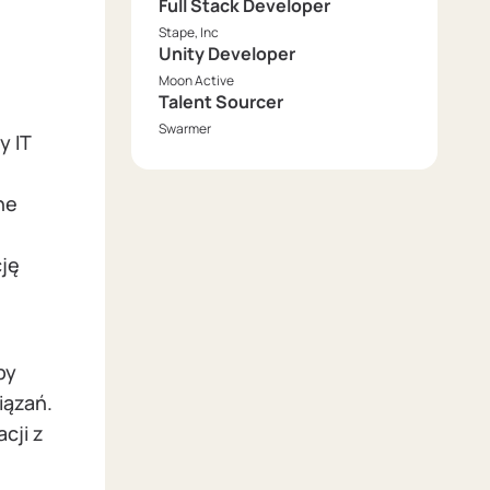
Full Stack Developer
Stape, Inc
Unity Developer
Moon Active
Talent Sourcer
Swarmer
y IT
ne
ję
by
iązań.
cji z