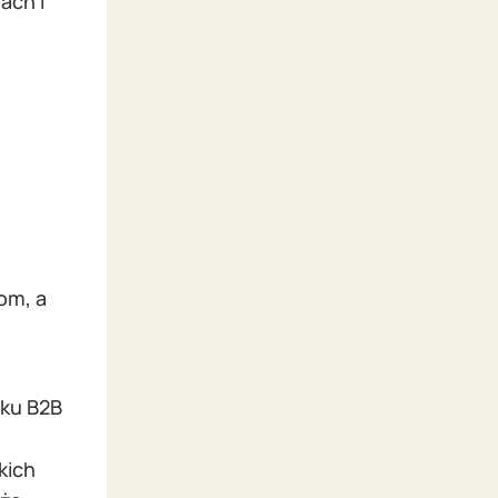
ach i
om, a
nku B2B
kich