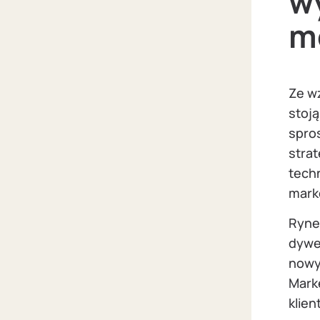
w
m
Ze wz
stoj
spros
strat
tech
mark
Rynek
dywer
nowy
Marke
klien