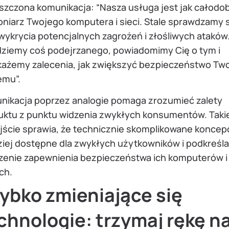
szczona komunikacja: “Nasza usługa jest jak całod
oniarz Twojego komputera i sieci. Stale sprawdzamy 
wykrycia potencjalnych zagrożeń i złośliwych ataków.
dziemy coś podejrzanego, powiadomimy Cię o tym i
każemy zalecenia, jak zwiększyć bezpieczeństwo Tw
emu”.
nikacja poprzez analogie pomaga zrozumieć zalety
uktu z punktu widzenia zwykłych konsumentów. Taki
jście sprawia, że technicznie skomplikowane koncep
ziej dostępne dla zwykłych użytkowników i podkreśla
zenie zapewnienia bezpieczeństwa ich komputerów i
ch.
ybko zmieniające się
chnologie: trzymaj rękę n