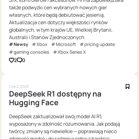
S/X, kontrolerów i akcesoriów. Firma zapowiedziała
także podwyżki cen wybranych nowych gier
własnych, które będą debiutować jesienią.
Aktualizacja cen dotyczy większości rynków
globalnych, w tym krajów UE, Wielkiej Brytanii,
Australii i Stanów Zjednoczonych.
Newsy
Xbox
Microsoft
pricing update
gaming consoles
Xbox Series X
2
0
Cze 2, 2025
DeepSeek R1 dostępny na
Hugging Face
DeepSeek zaktualizował swój model AI R1,
wyposażony w zdolność rozumowania. Jak podają
twórcy, zmiany są niewielkie — poprawiają nieco
zdolność modelu do radzenia sobie z bardziej