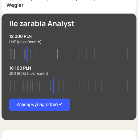
Węgier
Ile zarabia Analyst
12 000 PLN
UoP
(gross/month)
18 100 PLN
JDG (B2B)
(net/month)
Więcej wynagrodzeń