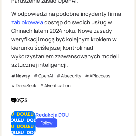
naruszenie zasad OpenAI.
W odpowiedzi na podobne incydenty firma
zablokowała
dostęp do swoich usług w
Chinach latem 2024 roku. Nowe zasady
weryfikacji mogą być kolejnym krokiem w
kierunku ściślejszej kontroli nad
wykorzystaniem zaawansowanych modeli
sztucznej inteligencji.
Newsy
OpenAI
AIsecurity
APIaccess
DeepSeek
AIverification
0
3
Redakcja DOU
Follow