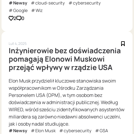
Newsy
cloud-security
cybersecurity
Google
Wiz
2
0
Lut 4, 2025
Inżynierowie bez doświadczenia
pomagają Elonowi Muskowi
przejąć wpływy w rządzie USA
Elon Musk przydzielił kluczowe stanowiska swoim
współpracownikom w Ośrodku Zarządzania
Personelem USA (OPM), w tym osobom bez
doświadczenia w administracji publicznej. Według
WIRED, wśród sześciu zidentyfikowanych asystentów
miliardera są zarówno niedawni absolwenci uczelni,
jak i osoby nadal studiujące.
Newsy
Elon Musk
cybersecurity
GSA