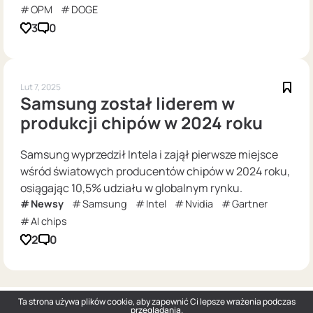
OPM
DOGE
3
0
Lut 7, 2025
Samsung został liderem w
produkcji chipów w 2024 roku
Samsung wyprzedził Intela i zajął pierwsze miejsce
wśród światowych producentów chipów w 2024 roku,
osiągając 10,5% udziału w globalnym rynku.
Newsy
Samsung
Intel
Nvidia
Gartner
AI chips
2
0
Ta strona używa plików cookie, aby zapewnić Ci lepsze wrażenia podczas
przeglądania.