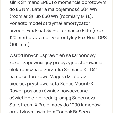
silnik Shimano EP801 o momencie obrotowym
do 85 Nm. Bateria ma pojemność 504 Wh
(rozmiar S) lub 630 Wh (rozmiary M i L).
Ponadto model otrzymał amortyzator
przedni Fox Float 34 Performance Elite (skok
120 mm) oraz amortyzator tylny Fox Float DPS
(100 mm).
Wśród innych usprawnień są karbonowy
kokpit zapewniający precyzyjne sterowanie,
elektroniczna przerzutka Shimano XT Di2,
hamulce tarczowe Magura MT7 oraz
pięcioszprychowe koła Xentis Mount-X.
Rower posiada również nowoczesne
oświetlenie z przednią lampą Supernova
Starstream X Pro o mocy do 1000 lumenów
oraz tylnym światłem Topeak BeSeen.