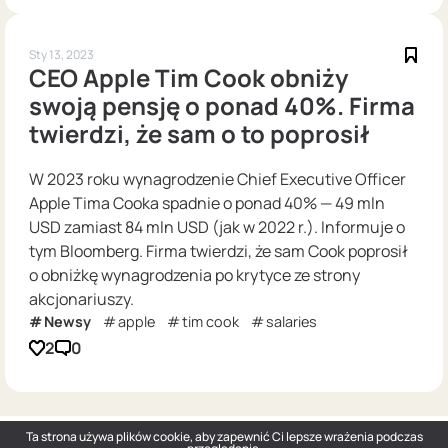
Sty 13, 2023
CEO Apple Tim Cook obniży
swoją pensję o ponad 40%. Firma
twierdzi, że sam o to poprosił
W 2023 roku wynagrodzenie Chief Executive Officer
Apple Tima Cooka spadnie o ponad 40% — 49 mln
USD zamiast 84 mln USD (jak w 2022 r.). Informuje o
tym Bloomberg. Firma twierdzi, że sam Cook poprosił
o obniżkę wynagrodzenia po krytyce ze strony
akcjonariuszy.
Newsy
apple
tim cook
salaries
2
0
Ta strona używa plików cookie, aby zapewnić Ci lepsze wrażenia podczas