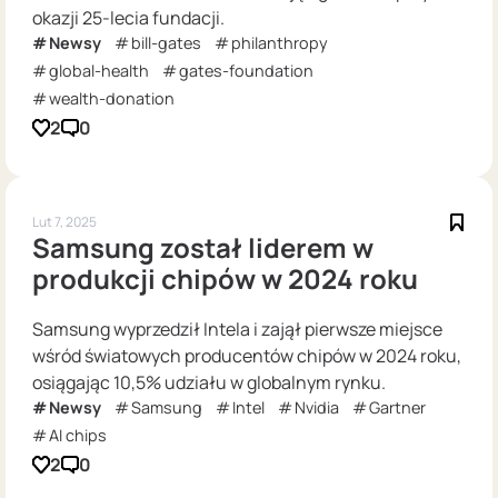
okazji 25-lecia fundacji.
Newsy
bill-gates
philanthropy
global-health
gates-foundation
wealth-donation
2
0
Lut 7, 2025
Samsung został liderem w
produkcji chipów w 2024 roku
Samsung wyprzedził Intela i zajął pierwsze miejsce
wśród światowych producentów chipów w 2024 roku,
osiągając 10,5% udziału w globalnym rynku.
Newsy
Samsung
Intel
Nvidia
Gartner
AI chips
2
0