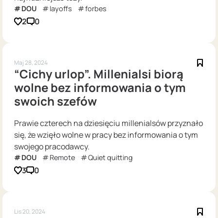
DOU
layoffs
forbes
2
0
Maj 28, 2024
“Cichy urlop”. Millenialsi biorą
wolne bez informowania o tym
swoich szefów
Prawie czterech na dziesięciu millenialsów przyznało
się, że wzięło wolne w pracy bez informowania o tym
swojego pracodawcy.
DOU
Remote
Quiet quitting
3
0
Lis 20, 2024