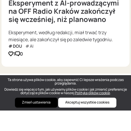
Eksperyment z AI-prowadzącymi
na OFF Radio Kraków zakończył
się wcześniej, niż planowano
Eksperyment, według redakcji, miał trwać trzy
miesiące, ale zakończył się po zaledwie tygodniu.
DOU
AI
1
0
Ta strona używa plików cookie, aby zapewnić Ci lepsze wrażenia podczas
przeglądania.
Dowiedz się więcej o tym, jak używamy plików cookie i jak zmienić preferencje
dotyczące plików cookie w naszej
Polityka plików cookie
.
Zmień ustawienia
Akceptuj wszystkie cookies
DOU
— Polish Tech Community © 2026