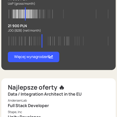
UoP
(gross/month)
21 900 PLN
JDG (B2B)
(net/month)
Więcej wynagrodzeń
Najlepsze oferty 🔥
Data / Integration Architect in the EU
AndersenLab
Full Stack Developer
Stape, Inc
Unity Developer