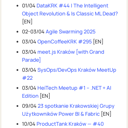
01/04
DataKRK #44 | The Intelligent
Object Revolution & Is Classic ML Dead?
[EN]
02-03/04
Agile Swarming 2025
03/04
OpenCoffeeKRK #295
[EN]
03/04
meet.js Kraków [with Grand
Parade]
03/04
SysOps/DevOps Kraków MeetUp
#22
03/04
HeiTech Meetup #1 – .NET + AI
Edition
[EN]
09/04
23 spotkanie Krakowskiej Grupy
Użytkowników Power BI & Fabric
[EN]
10/04
ProductTank Kraków — #40