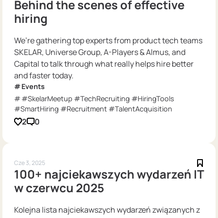
Behind the scenes of effective
hiring
We’re gathering top experts from product tech teams
SKELAR, Universe Group, A-Players & Almus, and
Capital to talk through what really helps hire better
and faster today.
Events
#SkelarMeetup #TechRecruiting #HiringTools
#SmartHiring #Recruitment #TalentAcquisition
2
0
Cze 3, 2025
100+ najciekawszych wydarzeń IT
w czerwcu 2025
Kolejna lista najciekawszych wydarzeń związanych z