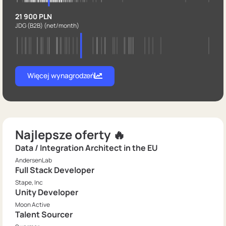
21 900 PLN
JDG (B2B)
(net/month)
Więcej wynagrodzeń
Najlepsze oferty 🔥
Data / Integration Architect in the EU
AndersenLab
Full Stack Developer
Stape, Inc
Unity Developer
Moon Active
Talent Sourcer