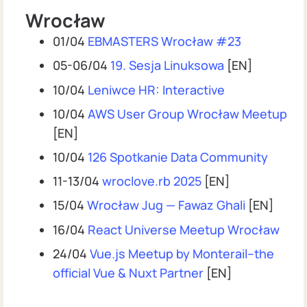
Wrocław
01/04
EBMASTERS Wrocław #23
05-06/04
19. Sesja Linuksowa
[EN]
10/04
Leniwce HR: Interactive
10/04
AWS User Group Wrocław Meetup
[EN]
10/04
126 Spotkanie Data Community
11-13/04
wroclove.rb 2025
[EN]
15/04
Wrocław Jug — Fawaz Ghali
[EN]
16/04
React Universe Meetup Wrocław
24/04
Vue.js Meetup by Monterail–the
official Vue & Nuxt Partner
[EN]