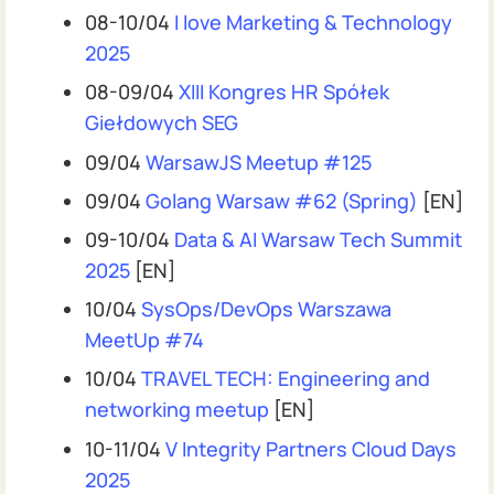
08-10/04
I love Marketing & Technology
2025
08-09/04
XIII Kongres HR Spółek
Giełdowych SEG
09/04
WarsawJS Meetup #125
09/04
Golang Warsaw #62 (Spring)
[EN]
09-10/04
Data & AI Warsaw Tech Summit
2025
[EN]
10/04
SysOps/DevOps Warszawa
MeetUp #74
10/04
TRAVEL TECH: Engineering and
networking meetup
[EN]
10-11/04
V Integrity Partners Cloud Days
2025