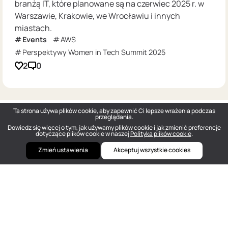
branżą IT, które planowane są na czerwiec 2025 r. w
Warszawie, Krakowie, we Wrocławiu i innych
miastach.
Events
AWS
Perspektywy Women in Tech Summit 2025
2
0
Ta strona używa plików cookie, aby zapewnić Ci lepsze wrażenia podczas
przeglądania.
Dowiedz się więcej o tym, jak używamy plików cookie i jak zmienić preferencje
dotyczące plików cookie w naszej
Polityka plików cookie
.
Zmień ustawienia
Akceptuj wszystkie cookies
DOU
— Polish Tech Community © 2026
hello@dou.eu
Polityka prywatności
Warunki
Polityka redakcyjna
Szukaj pracy w IT anonimowo
Cennik
Facebook
Twitter
Linkedin