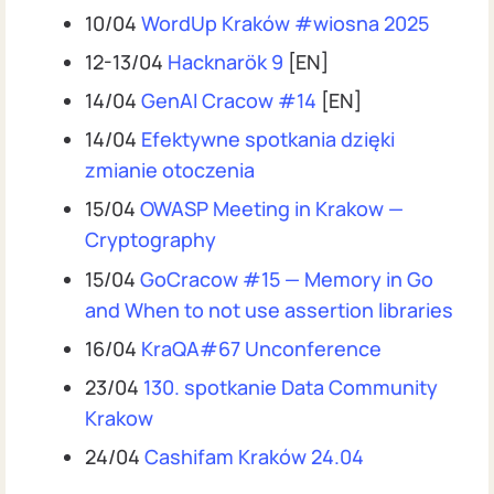
10/04
WordUp Kraków #wiosna 2025
12-13/04
Hacknarök 9
[EN]
14/04
GenAI Cracow #14
[EN]
14/04
Efektywne spotkania dzięki
zmianie otoczenia
15/04
OWASP Meeting in Krakow —
Cryptography
15/04
GoCracow #15 — Memory in Go
and When to not use assertion libraries
16/04
KraQA#67 Unconference
23/04
130. spotkanie Data Community
Krakow
24/04
Cashifam Kraków 24.04