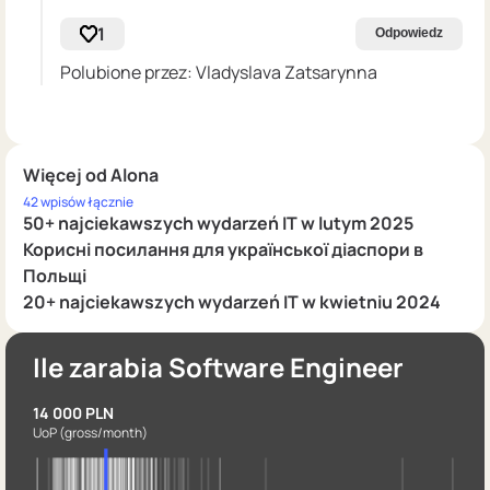
1
Odpowiedz
Polubione przez: Vladyslava Zatsarynna
Więcej od Alona
42 wpisów łącznie
50+ najciekawszych wydarzeń IT w lutym 2025
Корисні посилання для української діаспори в
Польщі
20+ najciekawszych wydarzeń IT w kwietniu 2024
Ile zarabia Software Engineer
14 000 PLN
UoP
(gross/month)