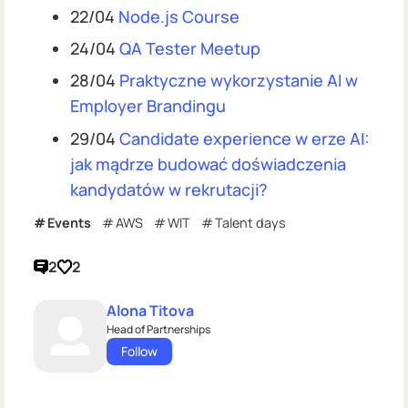
22/04
Node.js Course
24/04
QA Tester Meetup
28/04
Praktyczne wykorzystanie AI w
Employer Brandingu
29/04
Candidate experience w erze AI:
jak mądrze budować doświadczenia
kandydatów w rekrutacji?
Events
AWS
WIT
Talent days
2
2
Alona Titova
Head of Partnerships
Follow