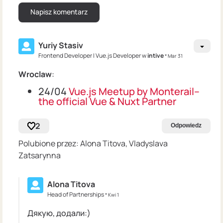
Yuriy Stasiv
Frontend Developer | Vue.js Developer w
intive
* Mar 31
Wroclaw
:
24/04
Vue.js Meetup by Monterail–
the official Vue & Nuxt Partner
2
Odpowiedz
Polubione przez: Alona Titova, Vladyslava
Zatsarynna
Alona Titova
Head of Partnerships
* Kwi 1
Дякую, додали:)