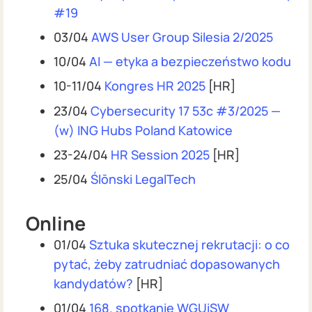
#19
03/04
AWS User Group Silesia 2/2025
10/04
AI — etyka a bezpieczeństwo kodu
10-11/04
Kongres HR 2025
[HR]
23/04
Cybersecurity 17 53c #3/2025 —
(w) ING Hubs Poland Katowice
23-24/04
HR Session 2025
[HR]
25/04
Ślōnski LegalTech
Online
01/04
Sztuka skutecznej rekrutacji: o co
pytać, żeby zatrudniać dopasowanych
kandydatów?
[HR]
01/04
168. spotkanie WGUiSW