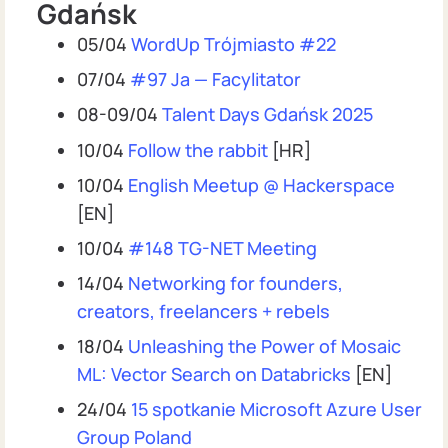
Gdańsk
05/04
WordUp Trójmiasto #22
07/04
#97 Ja — Facylitator
08-09/04
Talent Days Gdańsk 2025
10/04
Follow the rabbit
[HR]
10/04
English Meetup @ Hackerspace
[EN]
10/04
#148 TG-NET Meeting
14/04
Networking for founders,
creators, freelancers + rebels
18/04
Unleashing the Power of Mosaic
ML: Vector Search on Databricks
[EN]
24/04
15 spotkanie Microsoft Azure User
Group Poland