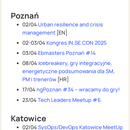
Poznań
02/04
Urban resilience and crisis
management
[EN]
02-03/04
Kongres IN.SE.CON 2025
03/04
Ebmasters Poznań #14
08/04
Icebreakery, gry integracyjne,
energetyczne podsumowania dla SM,
PM i trenerów
[HR]
17/04
ngPoznan #34 – wracamy do gry!
23/04
Tech Leaders Meetup #6
Katowice
02/04
SysOps/DevOps Katowice MeetUp