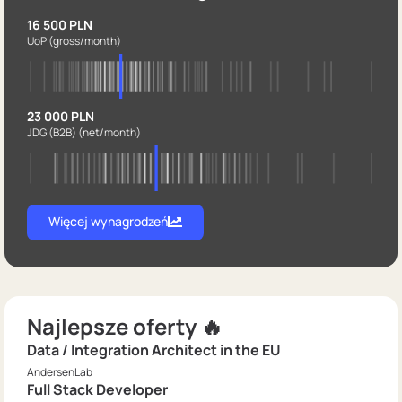
16 500 PLN
UoP
(gross/month)
23 000 PLN
JDG (B2B)
(net/month)
Więcej wynagrodzeń
Najlepsze oferty 🔥
Data / Integration Architect in the EU
AndersenLab
Full Stack Developer