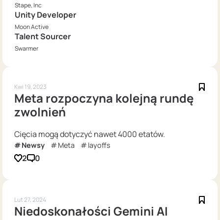
Stape, Inc
Unity Developer
Moon Active
Talent Sourcer
Swarmer
Kwi 19, 2023
Meta rozpoczyna kolejną rundę
zwolnień
Cięcia mogą dotyczyć nawet 4000 etatów.
Newsy
Meta
layoffs
2
0
Lut 27, 2024
Niedoskonałości Gemini AI