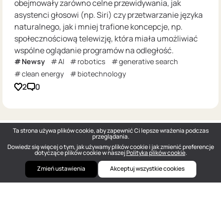
obejmowały zarówno celne przewidywania, jak
asystenci głosowi (np. Siri) czy przetwarzanie języka
naturalnego, jak i mniej trafione koncepcje, np.
społecznościową telewizję, która miała umożliwiać
wspólne oglądanie programów na odległość.
Newsy
AI
robotics
generative search
clean energy
biotechnology
2
0
Ta strona używa plików cookie, aby zapewnić Ci lepsze wrażenia podczas
przeglądania.
Dowiedz się więcej o tym, jak używamy plików cookie i jak zmienić preferencje
dotyczące plików cookie w naszej
Polityka plików cookie
.
Zmień ustawienia
Akceptuj wszystkie cookies
DOU
— Polish Tech Community © 2026