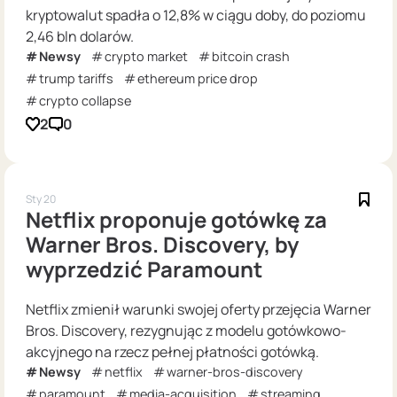
kryptowalut spadła o 12,8% w ciągu doby, do poziomu
2,46 bln dolarów.
Newsy
crypto market
bitcoin crash
trump tariffs
ethereum price drop
crypto collapse
2
0
Sty 20
Netflix proponuje gotówkę za
Warner Bros. Discovery, by
wyprzedzić Paramount
Netflix zmienił warunki swojej oferty przejęcia Warner
Bros. Discovery, rezygnując z modelu gotówkowo-
akcyjnego na rzecz pełnej płatności gotówką.
Newsy
netflix
warner-bros-discovery
paramount
media-acquisition
streaming