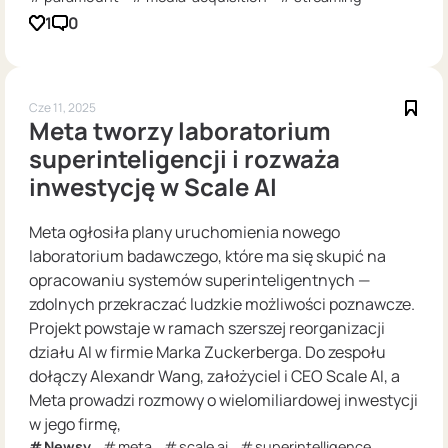
1
0
Cze 11, 2025
Meta tworzy laboratorium
superinteligencji i rozważa
inwestycję w Scale AI
Meta ogłosiła plany uruchomienia nowego
laboratorium badawczego, które ma się skupić na
opracowaniu systemów superinteligentnych —
zdolnych przekraczać ludzkie możliwości poznawcze.
Projekt powstaje w ramach szerszej reorganizacji
działu AI w firmie Marka Zuckerberga. Do zespołu
dołączy Alexandr Wang, założyciel i CEO Scale AI, a
Meta prowadzi rozmowy o wielomiliardowej inwestycji
w jego firmę,
Newsy
meta
scale ai
superintelligence