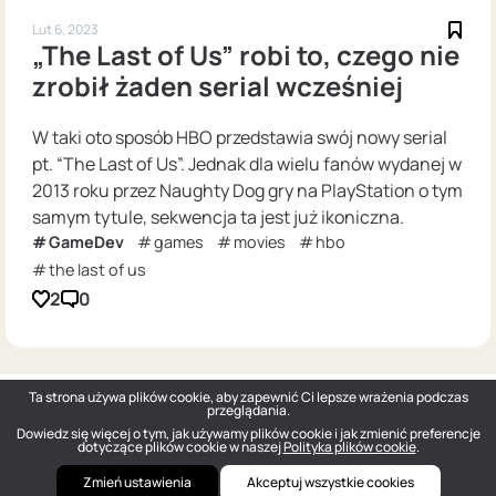
Lut 6, 2023
„The Last of Us” robi to, czego nie
zrobił żaden serial wcześniej
W taki oto sposób HBO przedstawia swój nowy serial
pt. “The Last of Us”. Jednak dla wielu fanów wydanej w
2013 roku przez Naughty Dog gry na PlayStation o tym
samym tytule, sekwencja ta jest już ikoniczna.
GameDev
games
movies
hbo
the last of us
2
0
Ta strona używa plików cookie, aby zapewnić Ci lepsze wrażenia podczas
przeglądania.
Dowiedz się więcej o tym, jak używamy plików cookie i jak zmienić preferencje
dotyczące plików cookie w naszej
Polityka plików cookie
.
Zmień ustawienia
Akceptuj wszystkie cookies