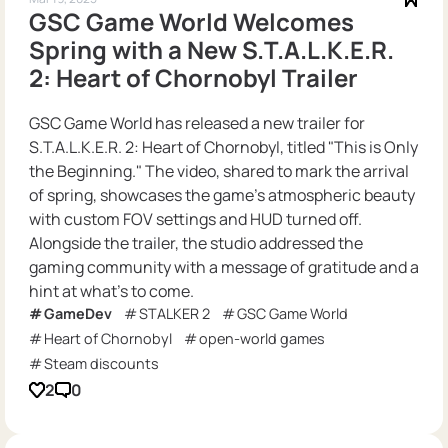
GSC Game World Welcomes
Spring with a New S.T.A.L.K.E.R.
2: Heart of Chornobyl Trailer
GSC Game World has released a new trailer for
S.T.A.L.K.E.R. 2: Heart of Chornobyl, titled "This is Only
the Beginning." The video, shared to mark the arrival
of spring, showcases the game’s atmospheric beauty
with custom FOV settings and HUD turned off.
Alongside the trailer, the studio addressed the
gaming community with a message of gratitude and a
hint at what’s to come.
GameDev
STALKER 2
GSC Game World
Heart of Chornobyl
open-world games
Steam discounts
2
0