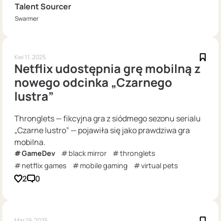
Talent Sourcer
Swarmer
Kwi 11, 2025
Netflix udostępnia grę mobilną z
nowego odcinka „Czarnego
lustra”
Thronglets — fikcyjna gra z siódmego sezonu serialu
„Czarne lustro” — pojawiła się jako prawdziwa gra
mobilna.
GameDev
black mirror
thronglets
netflix games
mobile gaming
virtual pets
2
0
Mar 19, 2025