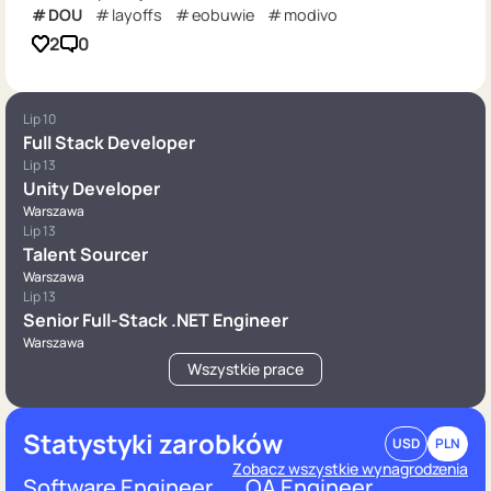
DOU
layoffs
eobuwie
modivo
2
0
Lip 10
Full Stack Developer
Lip 13
Unity Developer
Warszawa
Lip 13
Talent Sourcer
Warszawa
Lip 13
Senior Full-Stack .NET Engineer
Warszawa
Wszystkie prace
Statystyki zarobków
USD
PLN
Zobacz wszystkie wynagrodzenia
Software Engineer
QA Engineer