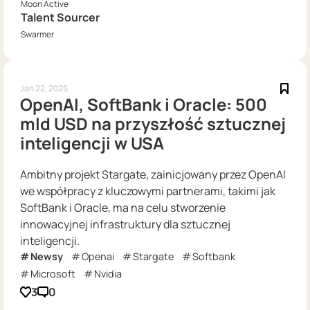
Moon Active
Talent Sourcer
Swarmer
Jan 22, 2025
OpenAI, SoftBank i Oracle: 500
mld USD na przyszłość sztucznej
inteligencji w USA
Ambitny projekt Stargate, zainicjowany przez OpenAI
we współpracy z kluczowymi partnerami, takimi jak
SoftBank i Oracle, ma na celu stworzenie
innowacyjnej infrastruktury dla sztucznej
inteligencji.
Newsy
Openai
Stargate
Softbank
Microsoft
Nvidia
3
0