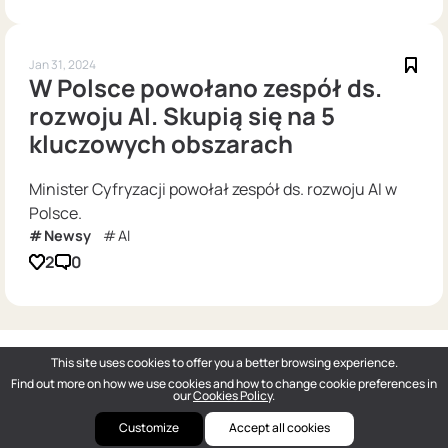
Jan 31, 2024
W Polsce powołano zespół ds.
rozwoju AI. Skupią się na 5
kluczowych obszarach
Minister Cyfryzacji powołał zespół ds. rozwoju AI w
Polsce.
Newsy
AI
2
0
This site uses cookies to offer you a better browsing experience.
Find out more on how we use cookies and how to change cookie preferences in
our
Cookies Policy
.
Customize
Accept all cookies