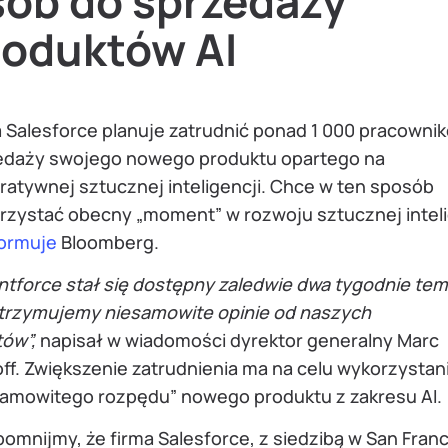
sób do sprzedaży
roduktów AI
a Salesforce planuje zatrudnić ponad 1 000 pracowni
edaży swojego nowego produktu opartego na
ratywnej sztucznej inteligencji. Chce w ten sposób
rzystać obecny „moment” w rozwoju sztucznej inteli
formuje
Bloomberg.
tforce stał się dostępny zaledwie dwa tygodnie tem
otrzymujemy niesamowite opinie od naszych
tów”,
napisał w wiadomości dyrektor generalny Marc
ff. Zwiększenie zatrudnienia ma na celu wykorzystan
samowitego rozpędu” nowego produktu z zakresu AI.
omnijmy, że firma Salesforce, z siedzibą w San Franc