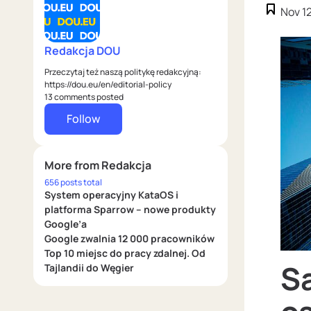
Nov 1
Redakcja DOU
Przeczytaj też naszą politykę redakcyjną:
https://dou.eu/en/editorial-policy
13 comments posted
Follow
More from Redakcja
656 posts total
System operacyjny KataOS i
platforma Sparrow – nowe produkty
Google’a
Google zwalnia 12 000 pracowników
Top 10 miejsc do pracy zdalnej. Od
S
Tajlandii do Węgier