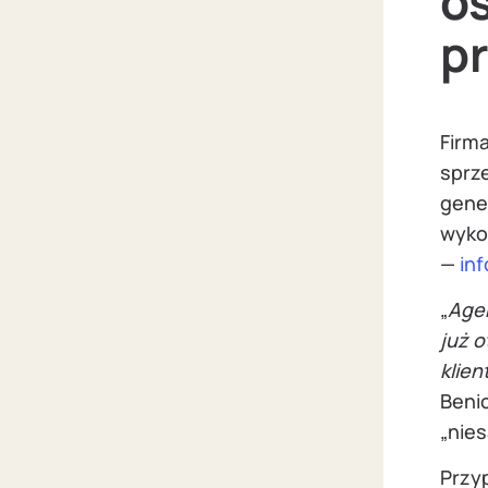
o
p
Firm
sprz
gene
wyko
—
in
„
Agen
już 
klien
Benio
„nie
Przyp