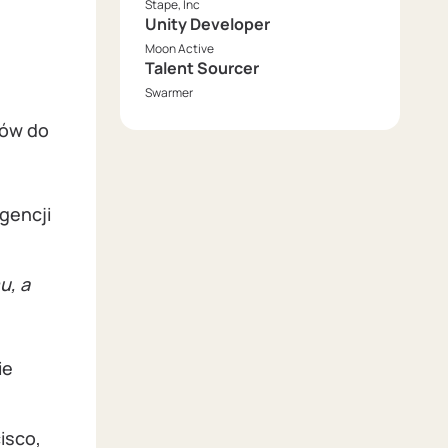
Stape, Inc
Unity Developer
Moon Active
Talent Sourcer
Swarmer
ków do
gencji
u, a
ie
isco,