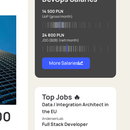
14 500 PLN
UoP
(gross/month)
24 800 PLN
JDG (B2B)
(net/month)
More Salaries
Top Jobs 🔥
Data / Integration Architect in
00
the EU
AndersenLab
Full Stack Developer