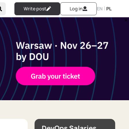
|
Write post
Log in
EN
PL
DevOps Salaries