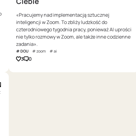
Ciebie
o
«Pracujemy nad implementacją sztucznej
inteligencji w Zoom. To zbliży ludzkość do
czterodniowego tygodnia pracy, ponieważ AI uprości
nie tylko rozmowy w Zoom, ale także inne codzienne
zadania».
DOU
zoom
ai
3
0
ć