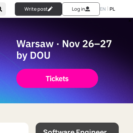
|
Write post
Log in
EN
PL
Software Engineer