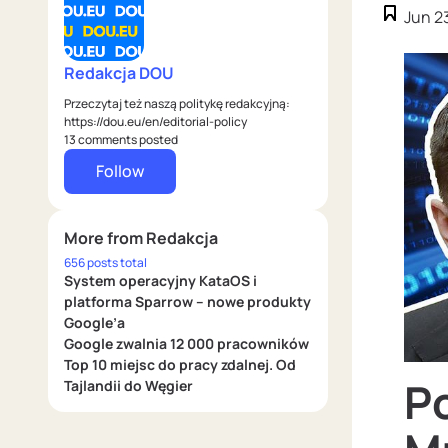
Jun 2
Redakcja DOU
Przeczytaj też naszą politykę redakcyjną:
https://dou.eu/en/editorial-policy
13 comments posted
Follow
More from Redakcja
656 posts total
System operacyjny KataOS i
platforma Sparrow – nowe produkty
Google’a
Google zwalnia 12 000 pracowników
Top 10 miejsc do pracy zdalnej. Od
P
Tajlandii do Węgier