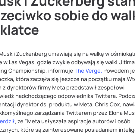
usk i Zuckerberg sta
zeciwko sobie do wal
klatce
 Musk i Zuckenberg umawiają się na walkę w ośmiokąt
e w Las Vegas, gdzie zwykle odbywają się walki Ultim
ting Championship, informuje
The Verge.
Powodem je
eczka, która zaczęła się jeszcze na początku maja.W
n z dyrektorów firmy Meta przedstawił zespołowi
wiedź nadchodzącego odpowiednika Twittera. Podcz
ntacji dyrektor ds. produktu w Meta, Chris Cox, nawi
ekkomyślnego zarządzania Twitterem przez Elona Mus
erdził
, że "Meta usłyszała aspiracje autorów i osób
cznych, które są zainteresowane posiadaniem inteli