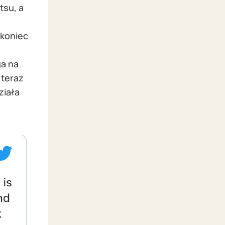
tsu, a
 koniec
ga na
 teraz
ziała