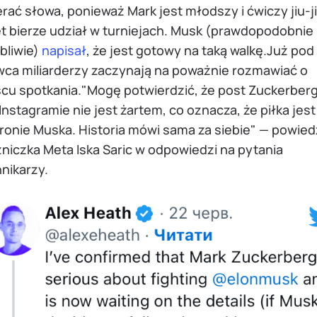
rać słowa, ponieważ Mark jest młodszy i ćwiczy jiu-ji
t bierze udział w turniejach. Musk (prawdopodobnie
bliwie)
napisał
, że jest gotowy na taką walkę.Już pod
wca miliarderzy zaczynają na poważnie rozmawiać o
scu spotkania."Mogę potwierdzić, że post Zuckerber
Instagramie nie jest żartem, co oznacza, że piłka jest
ronie Muska. Historia mówi sama za siebie" — powied
niczka Meta Iska Saric w odpowiedzi na pytania
nikarzy.