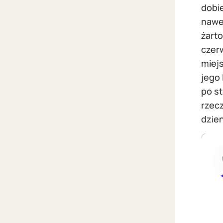
dobie
nawe
żarto
czer
miej
jego 
po st
rzecz
dzien