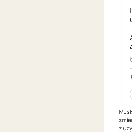
Musk
zmie
z uż