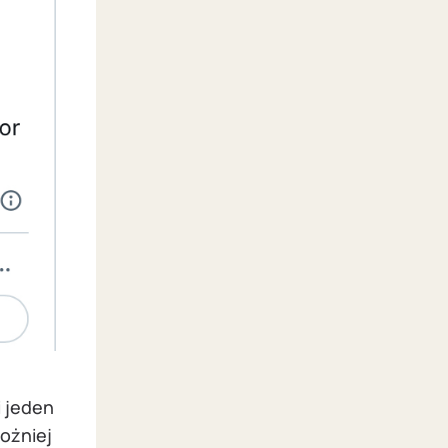
i jeden
ożniej