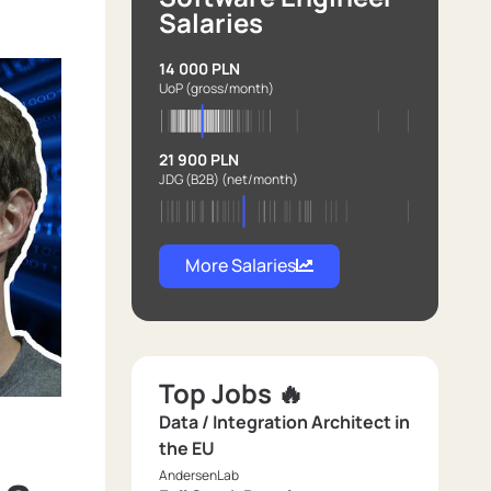
Salaries
14 000 PLN
UoP
(gross/month)
21 900 PLN
JDG (B2B)
(net/month)
More Salaries
Top Jobs 🔥
Data / Integration Architect in
the EU
AndersenLab