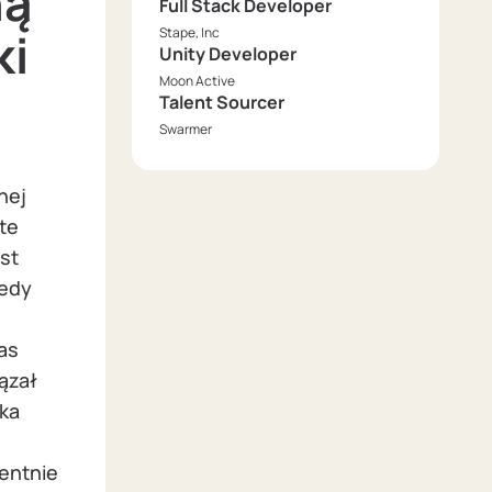
ną
Full Stack Developer
ki
Stape, Inc
Unity Developer
Moon Active
Talent Sourcer
Swarmer
nej
ate
st
tedy
as
ązał
ka
gentnie