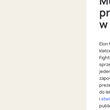
M
pr
w 
Elon
klatc
Figh
sprz
jede
zapo
preze
do l
i
stwi
publi