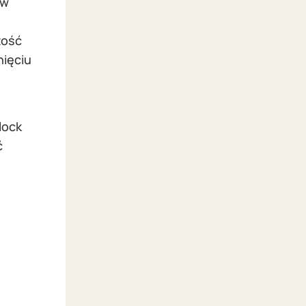
ów
tość
nięciu
lock
ć