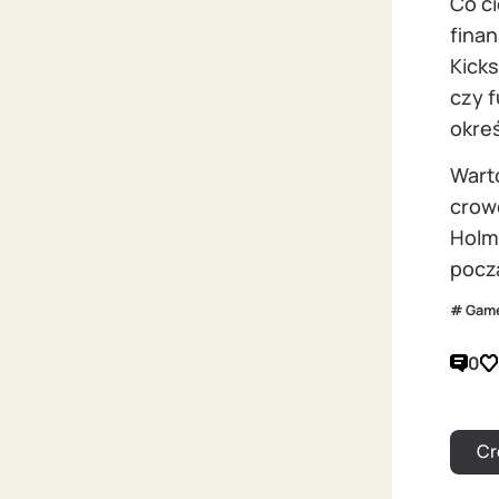
Co c
finan
Kick
czy f
okre
Warto
crow
Holm
począ
Gam
0