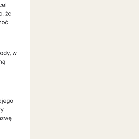
cel
o, że
hoć
ody, w
ną
ojego
ry
nazwę