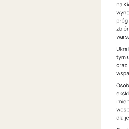
na K
wynos
próg 
zbió
wars
Ukra
tym 
oraz
wspar
Osoby
eksk
imien
wesp
dla j