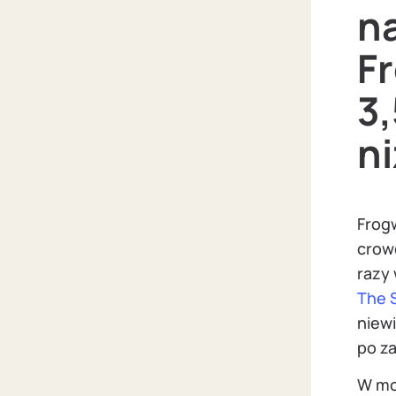
na
F
3,
n
Frog
crowd
razy 
The S
niew
po z
W mo