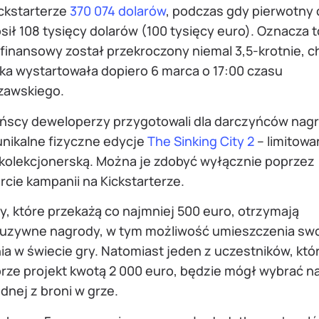
ickstarterze
370 074 dolarów
, podczas gdy pierwotny 
ił 108 tysięcy dolarów (100 tysięcy euro). Oznacza t
finansowy został przekroczony niemal 3,5-krotnie, c
rka wystartowała dopiero 6 marca o 17:00 czasu
zawskiego.
ińscy deweloperzy przygotowali dla darczyńców nagr
unikalne fizyczne edycje
The Sinking City 2
– limitowa
 kolekcjonerską. Można je zdobyć wyłącznie poprzez
cie kampanii na Kickstarterze.
, które przekażą co najmniej 500 euro, otrzymają
luzywne nagrody, w tym możliwość umieszczenia sw
ia w świecie gry. Natomiast jeden z uczestników, któ
rze projekt kwotą 2 000 euro, będzie mógł wybrać 
ednej z broni w grze.