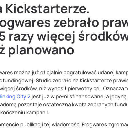
 Kickstarterze.
rogwares zebrało pra
5 razy więcej środków
iż planowano
wares można już oficjalnie pogratulować udanej kamp
fundingowej. Studio zebrało na Kickstarterze prawie
więcej środków, niż wynosił pierwotny cel. Oznacza t
inking City 2
jest już w pełni sfinansowane, a jedyną
iadomą pozostaje ostateczna kwota zebranych fund
akończeniu kampanii.
mencie publikacji tej wiadomości Frogwares zgroma