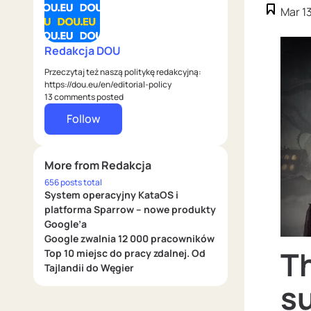
Mar 1
Redakcja DOU
Przeczytaj też naszą politykę redakcyjną:
https://dou.eu/en/editorial-policy
13 comments posted
Follow
More from Redakcja
656 posts total
System operacyjny KataOS i
platforma Sparrow – nowe produkty
Google’a
Google zwalnia 12 000 pracowników
Th
Top 10 miejsc do pracy zdalnej. Od
Tajlandii do Węgier
s