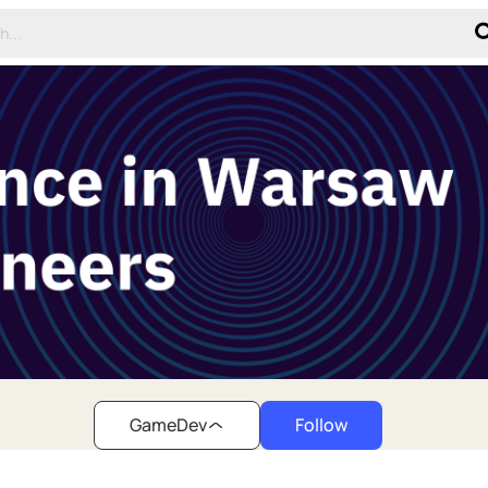
GameDev
Follow