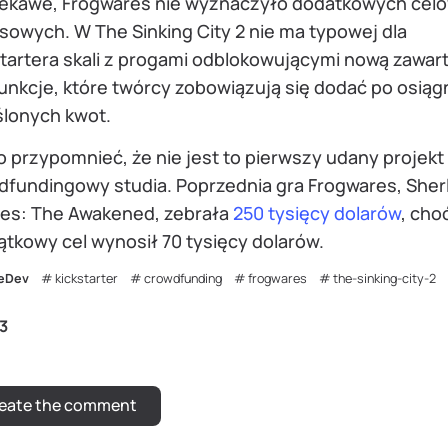
iekawe, Frogwares nie wyznaczyło dodatkowych cel
sowych. W The Sinking City 2 nie ma typowej dla
startera skali z progami odblokowującymi nową zawar
unkcje, które twórcy zobowiązują się dodać po osiąg
ślonych kwot.
 przypomnieć, że nie jest to pierwszy udany projekt
dfundingowy studia. Poprzednia gra Frogwares, Sher
es: The Awakened, zebrała
250 tysięcy dolarów
, cho
tkowy cel wynosił 70 tysięcy dolarów.
eDev
kickstarter
crowdfunding
frogwares
the-sinking-city-2
3