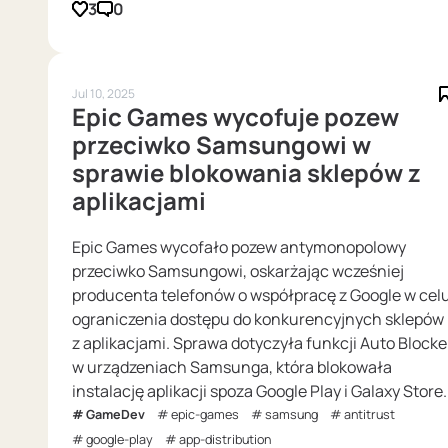
3
0
Jul 10, 2025
Epic Games wycofuje pozew
przeciwko Samsungowi w
sprawie blokowania sklepów z
aplikacjami
Epic Games wycofało pozew antymonopolowy
przeciwko Samsungowi, oskarżając wcześniej
producenta telefonów o współpracę z Google w cel
ograniczenia dostępu do konkurencyjnych sklepów
z aplikacjami. Sprawa dotyczyła funkcji Auto Blocke
w urządzeniach Samsunga, która blokowała
instalację aplikacji spoza Google Play i Galaxy Store.
GameDev
epic-games
samsung
antitrust
google-play
app-distribution