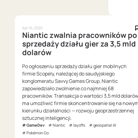
Apr 16, 2025
Niantic zwalnia pracowników po
sprzedaży działu gier za 3,5 mld
dolarów
Po ogłoszeniu sprzedaży działu gier mobilnych
firmie Scopely, należącej do saudyjskiego
konglomeratu Savvy Games Group, Niantic
zapowiedziało zwolnienie co najmniej 68
pracowników. Transakcja o wartości 3,5 mld dolaró
ma umożliwić firmie skoncentrowanie się na nowy
kierunku działalności — rozwoju geoprzestrzennej
sztucznej inteligencji.
GameDev
Niantic
layoffs
geospatial AI
Pokémon Go