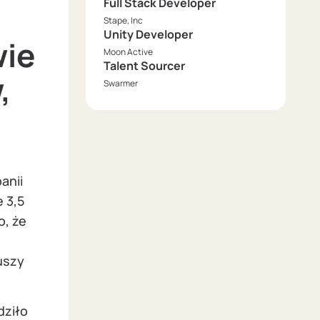
Full Stack Developer
Stape, Inc
Unity Developer
wie
Moon Active
Talent Sourcer
,
Swarmer
anii
 3,5
o, że
uszy
dziło