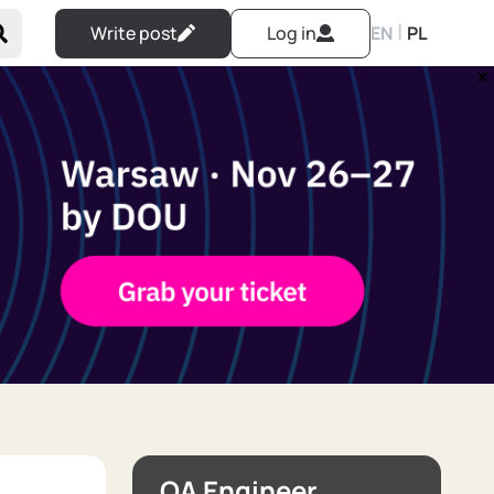
|
Write post
Log in
EN
PL
QA Engineer