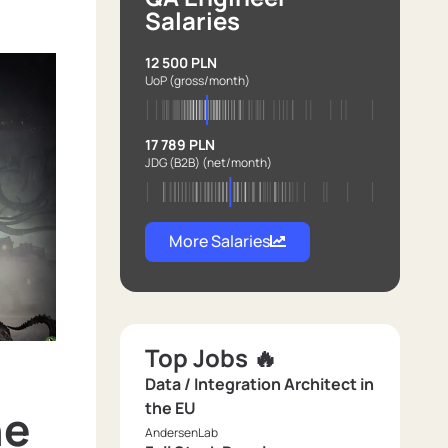
Salaries
12 500 PLN
UoP
(gross/month)
17 789 PLN
JDG (B2B)
(net/month)
More Salaries
Top Jobs 🔥
Data / Integration Architect in
the EU
ne
AndersenLab