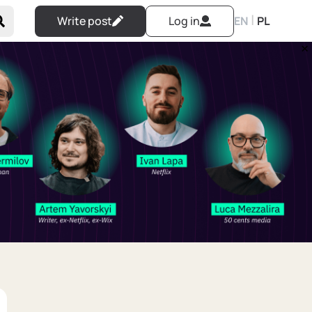
|
Write post
Log in
EN
PL