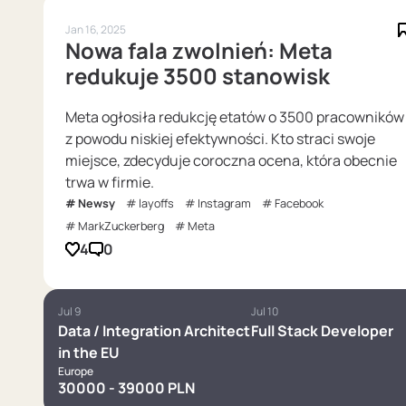
Jan 16, 2025
Nowa fala zwolnień: Meta
redukuje 3500 stanowisk
Meta ogłosiła redukcję etatów o 3500 pracowników
z powodu niskiej efektywności. Kto straci swoje
miejsce, zdecyduje coroczna ocena, która obecnie
trwa w firmie.
Newsy
layoffs
Instagram
Facebook
MarkZuckerberg
Meta
4
0
Jul 9
Jul 10
Data / Integration Architect
Full Stack Developer
in the EU
Europe
30000 - 39000 PLN