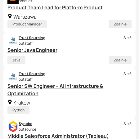
product
Product Team Lead for Platform Product
Warszawa
Product Manager
Zdalnie
Trust Sourcing
Sie 5
outstaff
Senior Java Engineer
Java
Zdalnie
Trust Sourcing
Sie 5
outstaff
Senior SW Engineer – AI Infrastructure &
Optimization
Kraków
Python
Synebo
Sie 5
outsource
Middle Salesforce Administrator (Tableau)