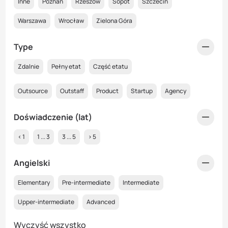
Inne
Poznań
Rzeszów
Sopot
Szczecin
Warszawa
Wrocław
Zielona Góra
Type
Zdalnie
Pełny etat
Część etatu
Outsource
Outstaff
Product
Startup
Agency
Doświadczenie (lat)
< 1
1 ... 3
3 ... 5
> 5
Angielski
Elementary
Pre-intermediate
Intermediate
Upper-intermediate
Advanced
Wyczyść wszystko