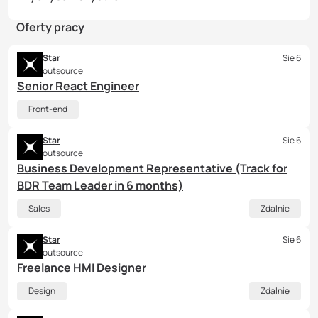
Oferty pracy
Star
Sie 6
outsource
Senior React Engineer
Front-end
Star
Sie 6
outsource
Business Development Representative (Track for
BDR Team Leader in 6 months)
Sales
Zdalnie
Star
Sie 6
outsource
Freelance HMI Designer
Design
Zdalnie