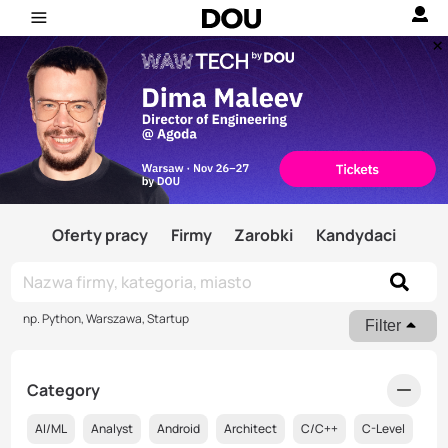
Oferty pracy
Firmy
Zarobki
Kandydaci
np. Python, Warszawa, Startup
Filter
Category
AI/ML
Analyst
Android
Architect
C/C++
C-Level