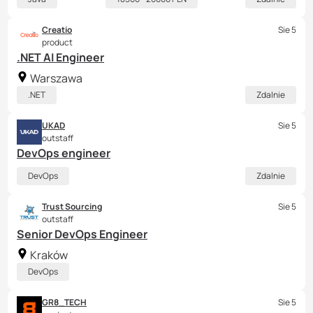
Creatio
Sie 5
product
.NET AI Engineer
Warszawa
.NET
Zdalnie
UKAD
Sie 5
outstaff
DevOps engineer
DevOps
Zdalnie
Trust Sourcing
Sie 5
outstaff
Senior DevOps Engineer
Kraków
DevOps
GR8_TECH
Sie 5