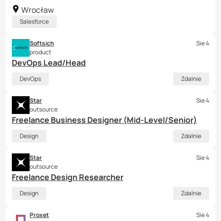
Wrocław
Salesforce
Softsich
Sie 4
product
DevOps Lead/Head
DevOps
Zdalnie
Star
Sie 4
outsource
Freelance Business Designer (Mid-Level/Senior)
Design
Zdalnie
Star
Sie 4
outsource
Freelance Design Researcher
Design
Zdalnie
Proxet
Sie 4