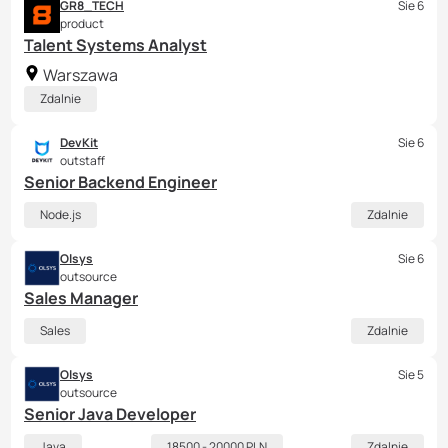
GR8_TECH
Sie 6
product
Talent Systems Analyst
Warszawa
Zdalnie
DevKit
Sie 6
outstaff
Senior Backend Engineer
Node.js
Zdalnie
Olsys
Sie 6
outsource
Sales Manager
Sales
Zdalnie
Olsys
Sie 5
outsource
Senior Java Developer
Java
18500 - 20000 PLN
Zdalnie