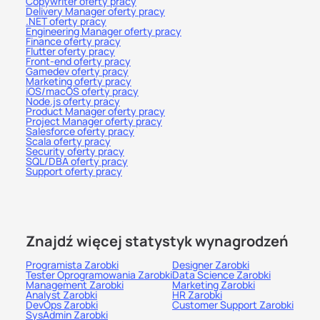
Copywriter oferty pracy
Delivery Manager oferty pracy
.NET oferty pracy
Engineering Manager oferty pracy
Finance oferty pracy
Flutter oferty pracy
Front-end oferty pracy
Gamedev oferty pracy
Marketing oferty pracy
iOS/macOS oferty pracy
Node.js oferty pracy
Product Manager oferty pracy
Project Manager oferty pracy
Salesforce oferty pracy
Scala oferty pracy
Security oferty pracy
SQL/DBA oferty pracy
Support oferty pracy
Znajdź więcej statystyk wynagrodzeń
Programista
Zarobki
Designer
Zarobki
Tester Oprogramowania
Zarobki
Data Science
Zarobki
Management
Zarobki
Marketing
Zarobki
Analyst
Zarobki
HR
Zarobki
DevOps
Zarobki
Customer Support
Zarobki
SysAdmin
Zarobki