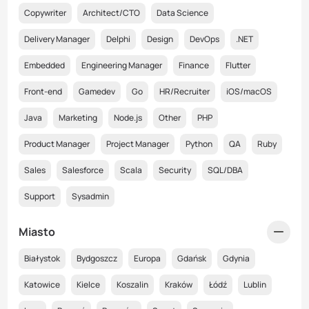
Copywriter
Architect/CTO
Data Science
Delivery Manager
Delphi
Design
DevOps
.NET
Embedded
Engineering Manager
Finance
Flutter
Front-end
Gamedev
Go
HR/Recruiter
iOS/macOS
Java
Marketing
Node.js
Other
PHP
Product Manager
Project Manager
Python
QA
Ruby
Sales
Salesforce
Scala
Security
SQL/DBA
Support
Sysadmin
Miasto
Białystok
Bydgoszcz
Europa
Gdańsk
Gdynia
Katowice
Kielce
Koszalin
Kraków
Łódź
Lublin