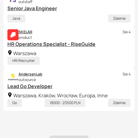
outstaff
Senior Java Engineer
Java
Zdalnie
SKELAR
Sie 4
product
HR Operations Specialist - RiseGuide
Warszawa
HR/Recruiter
AndersenLab
Sie 4
outsource
Lead Go Developer
Warszawa, Kraków, Wrocław, Europa, Inne
Go
18000 - 23500 PLN
Zdalnie