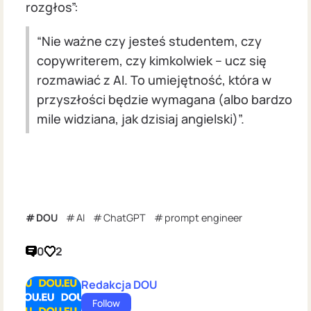
rozgłos”:
“Nie ważne czy jesteś studentem, czy
copywriterem, czy kimkolwiek – ucz się
rozmawiać z AI. To umiejętność, która w
przyszłości będzie wymagana (albo bardzo
mile widziana, jak dzisiaj angielski)”.
DOU
AI
ChatGPT
prompt engineer
0
2
Redakcja DOU
Follow