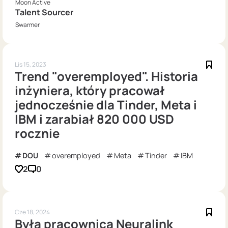
Moon Active
Talent Sourcer
Swarmer
Lis 15, 2023
Trend "overemployed". Historia
inżyniera, który pracował
jednocześnie dla Tinder, Meta i
IBM i zarabiał 820 000 USD
rocznie
DOU
overemployed
Meta
Tinder
IBM
2
0
Cze 18, 2024
Była pracownica Neuralink