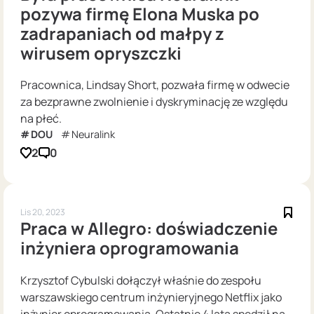
pozywa firmę Elona Muska po
zadrapaniach od małpy z
wirusem opryszczki
Pracownica, Lindsay Short, pozwała firmę w odwecie
za bezprawne zwolnienie i dyskryminację ze względu
na płeć.
DOU
Neuralink
2
0
Lis 20, 2023
Praca w Allegro: doświadczenie
inżyniera oprogramowania
Krzysztof Cybulski dołączył właśnie do zespołu
warszawskiego centrum inżynieryjnego Netflix jako
inżynier oprogramowania. Ostatnie 4 lata spędził na