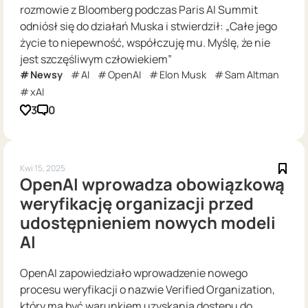
rozmowie z Bloomberg podczas Paris AI Summit
odniósł się do działań Muska i stwierdził: „Całe jego
życie to niepewność, współczuję mu. Myślę, że nie
jest szczęśliwym człowiekiem”
Newsy
AI
OpenAI
Elon Musk
Sam Altman
xAI
3
0
Kwi 15, 2025
OpenAI wprowadza obowiązkową
weryfikację organizacji przed
udostępnieniem nowych modeli
AI
OpenAI zapowiedziało wprowadzenie nowego
procesu weryfikacji o nazwie Verified Organization,
który ma być warunkiem uzyskania dostępu do