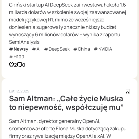
Chiński startup AI DeepSeek zainwestował około 1,6
miliarda dolarów w szkolenie swojej zaawansowanej
modeli językowej R1, mimo że wcześniejsze
doniesienia sugerowały znacznie niższy budżet
wynoszący 6 milionów dolarów – wynika z raportu
SemiAnalysis.
Newsy
AI
DeepSeek
China
NVIDIA
H100
2
0
Lut 12, 2025
Sam Altman: „Całe życie Muska
to niepewność, współczuję mu”
Sam Altman, dyrektor generalny OpenAI,
skomentował ofertę Elona Muska dotyczącą zakupu
firmy oraz rywalizację między OpenAI a xAI. W