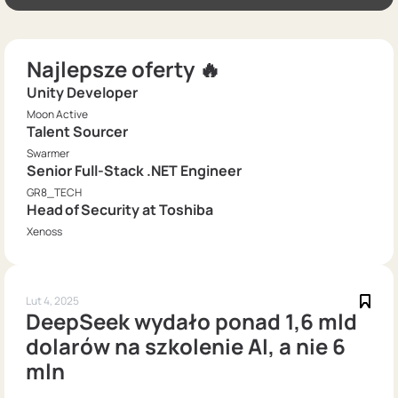
Najlepsze oferty 🔥
Unity Developer
Moon Active
Talent Sourcer
Swarmer
Senior Full-Stack .NET Engineer
GR8_TECH
Head of Security at Toshiba
Xenoss
Lut 4, 2025
DeepSeek wydało ponad 1,6 mld
dolarów na szkolenie AI, a nie 6
mln