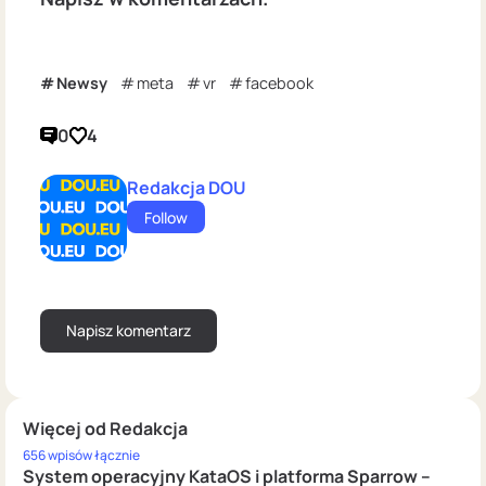
Newsy
meta
vr
facebook
0
4
Redakcja DOU
Follow
Więcej od Redakcja
656 wpisów łącznie
System operacyjny KataOS i platforma Sparrow –