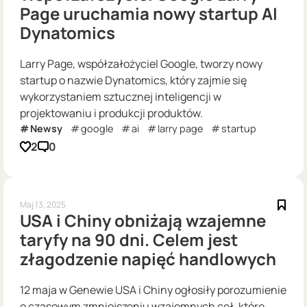
Page uruchamia nowy startup AI
Dynatomics
Larry Page, współzałożyciel Google, tworzy nowy
startup o nazwie Dynatomics, który zajmie się
wykorzystaniem sztucznej inteligencji w
projektowaniu i produkcji produktów.
Newsy
google
ai
larry page
startup
2
0
Maj 13, 2025
USA i Chiny obniżają wzajemne
taryfy na 90 dni. Celem jest
złagodzenie napięć handlowych
12 maja w Genewie USA i Chiny ogłosiły porozumienie
o czasowym zmniejszeniu wzajemnych ceł, które