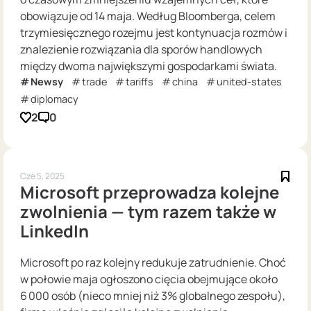
obowiązuje od 14 maja. Według Bloomberga, celem
trzymiesięcznego rozejmu jest kontynuacja rozmów i
znalezienie rozwiązania dla sporów handlowych
między dwoma największymi gospodarkami świata.
Newsy
trade
tariffs
china
united-states
diplomacy
2
0
Cze 5, 2025
Microsoft przeprowadza kolejne
zwolnienia — tym razem także w
LinkedIn
Microsoft po raz kolejny redukuje zatrudnienie. Choć
w połowie maja ogłoszono cięcia obejmujące około
6 000 osób (nieco mniej niż 3% globalnego zespołu),