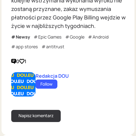
kolejne wstrzymania wykonania wyroku nie
zostaną przyznane, zakaz wymuszania
płatności przez Google Play Billing wejdzie w
życie w najbliższych tygodniach.
Newsy
Epic Games
Google
Android
app stores
antitrust
0
1
Redakcja DOU
Follow