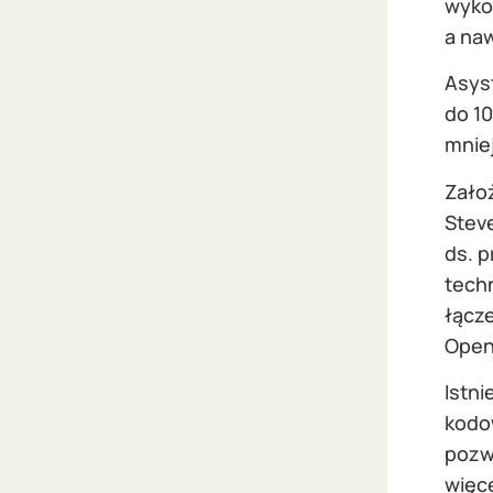
wyko
a naw
Asys
do 1
mnie
Założ
Steve
ds. 
techn
łącz
Open
Istn
kodo
pozwo
więce