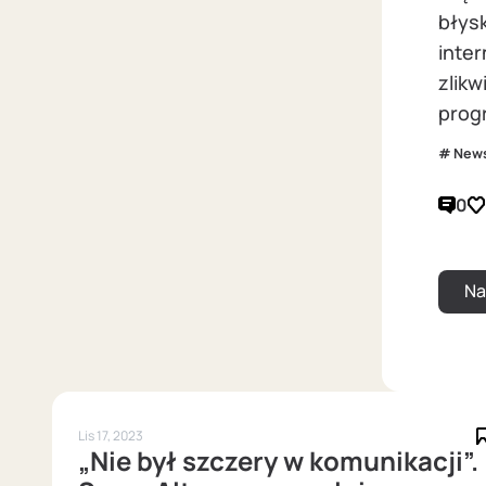
błys
inter
zlik
prog
New
0
Lis 17, 2023
„Nie był szczery w komunikacji”.