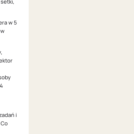
setki,
era w 5
 w
,
ektor
osoby
-4
zadań i
 Co