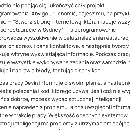
zielnie podjąć się i ukończyć cały projekt
gramowania. Aby go uruchomić, dajesz mu, na przykł
nie — "Stwórz stronę internetową, która mapuje wszy
kie restauracje w Sydney", — a oprogramowanie
rowadza wyszukiwanie w celu znalezienia restauracji
ra ich adresy i dane kontaktowe, a następnie tworzy 
kuje witrynę wyświetlającą informacje. Podczas prac
zuje wszystkie wykonywane zadania oraz samodzieln
uje i naprawia błędy, testując pisany kod.
as pracy Devin informuje o swoim planie, a następni
etla polecenia i kod, którego używa. Jeśli coś nie wy
ońca dobrze, możesz wydać sztucznej inteligencji
cenie naprawienia problemu, a ona uwzględni inform
tne w trakcie pracy. Większość obecnych systemów
znej inteligencji ma problemy z utrzymaniem spójnoś