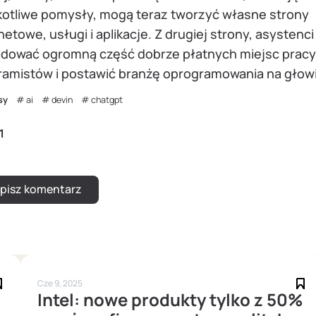
kotliwe pomysły, mogą teraz tworzyć własne strony
netowe, usługi i aplikacje. Z drugiej strony, asystenc
widować ogromną część dobrze płatnych miejsc pracy
ramistów i postawić branżę oprogramowania na głowi
sy
ai
devin
chatgpt
1
Cze 9, 2025
Intel: nowe produkty tylko z 50%