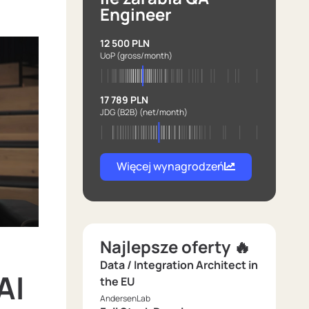
Engineer
12 500 PLN
UoP
(gross/month)
17 789 PLN
JDG (B2B)
(net/month)
Więcej wynagrodzeń
Najlepsze oferty 🔥
Data / Integration Architect in
AI
the EU
AndersenLab