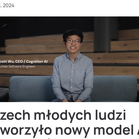
3, 2024
rzech młodych ludzi
tworzyło nowy model 