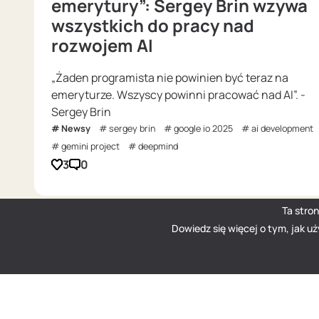
emerytury”: Sergey Brin wzywa
wszystkich do pracy nad
rozwojem AI
„Żaden programista nie powinien być teraz na
emeryturze. Wszyscy powinni pracować nad AI”. -
Sergey Brin
Newsy
sergey brin
google io 2025
ai development
gemini project
deepmind
3
0
Ta stro
Dowiedz się więcej o tym, jak u
DOU
— Polish Tech Community © 2026