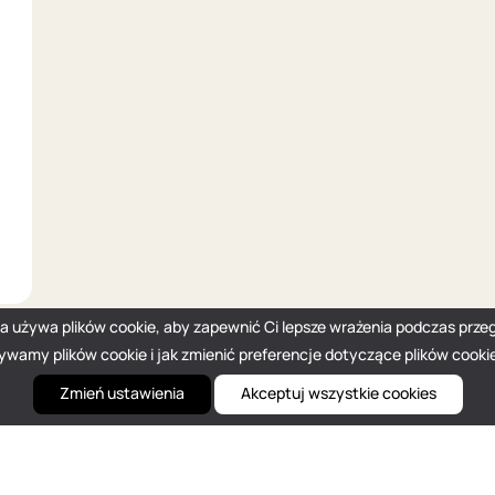
na używa plików cookie, aby zapewnić Ci lepsze wrażenia podczas przeg
żywamy plików cookie i jak zmienić preferencje dotyczące plików cooki
Zmień ustawienia
Akceptuj wszystkie cookies
hello@dou.eu
Polityka prywatności
Warunki
Polityka redakcyjna
S