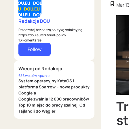
Mar 1
Redakcja DOU
Przeczytaj też naszą politykę redakcyjną:
https://dou.eu/editorial-policy
13 komentarze
Follow
Więcej od Redakcja
656 wpisów łącznie
System operacyjny KataOS i
platforma Sparrow – nowe produkty
Google’a
Google zwalnia 12 000 pracowników
T
Top 10 miejsc do pracy zdalnej. Od
Tajlandii do Węgier
s