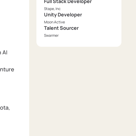
Full Stack Developer
Stape, Inc
Unity Developer
Moon Active
Talent Sourcer
Swarmer
 AI
enture
ota,