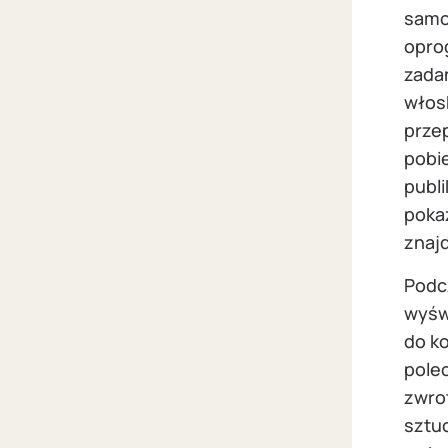
samod
opro
zada
włos
przep
pobie
publi
poka
znajd
Podcz
wyświ
do k
pole
zwro
sztuc