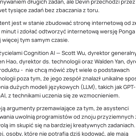
nywaniem długich zadań, ale Devin przechodzi przez 
et tysiące zadań bez zbaczania z toru.
tent jest w stanie zbudować stronę internetową od z
0 minut i zdołać odtworzyć internetową wersję Ponga
j więcej tym samym czasie.
ycielami Cognition AI — Scott Wu, dyrektor generalny
n Hao, dyrektor ds. technologii oraz Walden Yan, dyr
produktu - nie chcą mówić zbyt wiele o podstawach
ologii poza tym, że jego zespół znalazł unikalne sp
enia dużych modeli językowych (LLM), takich jak GPT
AI, z technikami uczenia się ze wzmocnieniem.
ieją argumenty przemawiające za tym, że asystenci
wania uwolnią programistów od znoju przyziemnych 
lą im skupić się na bardziej kreatywnych zadaniach.
j, osoby, które nie potrafią dziś kodować, ale mają