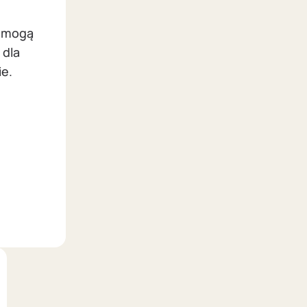
i mogą
 dla
e.