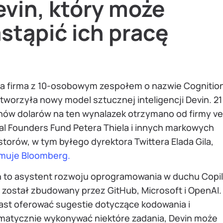
evin, który może
stąpić ich pracę
a firma z 10-osobowym zespołem o nazwie Cognition
stworzyła nowy model sztucznej inteligencji Devin. 21
onów dolarów na ten wynalazek otrzymano od firmy v
al Founders Fund Petera Thiela i innych markowych
torów, w tym byłego dyrektora Twittera Elada Gila,
rmuje Bloomberg.
n to asystent rozwoju oprogramowania w duchu Copil
 został zbudowany przez GitHub, Microsoft i OpenAI.
ast oferować sugestie dotyczące kodowania i
matycznie wykonywać niektóre zadania, Devin może