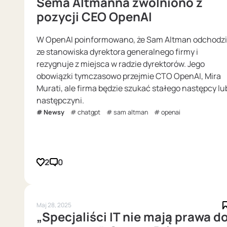
Sema Altmanna zwolniono z
pozycji CEO OpenAI
W OpenAI poinformowano, że Sam Altman odchodzi
ze stanowiska dyrektora generalnego firmy i
rezygnuje z miejsca w radzie dyrektorów. Jego
obowiązki tymczasowo przejmie CTO OpenAI, Mira
Murati, ale firma będzie szukać stałego następcy lu
następczyni.
Newsy
chatgpt
sam altman
openai
2
0
Maj 28, 2025
„Specjaliści IT nie mają prawa d