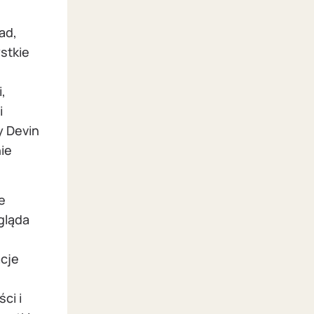
ad,
stkie
,
i
y Devin
ie
e
gląda
acje
ci i