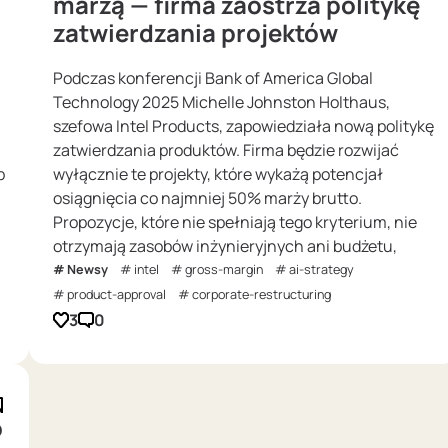
marżą — firma zaostrza politykę
zatwierdzania projektów
Podczas konferencji Bank of America Global
Technology 2025 Michelle Johnston Holthaus,
szefowa Intel Products, zapowiedziała nową politykę
zatwierdzania produktów. Firma będzie rozwijać
b
wyłącznie te projekty, które wykażą potencjał
osiągnięcia co najmniej 50% marży brutto.
Propozycje, które nie spełniają tego kryterium, nie
otrzymają zasobów inżynieryjnych ani budżetu,
Newsy
intel
gross-margin
ai-strategy
product-approval
corporate-restructuring
3
0
o