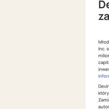
D
za
Młod
Inc. 
mili
capit
inwes
info
Devi
który
Zami
auto