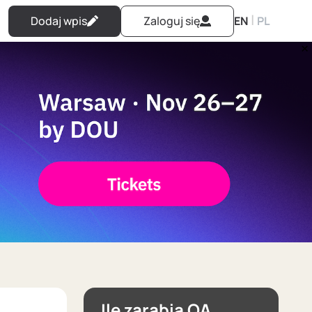
|
Dodaj wpis
Zaloguj się
EN
PL
Ile zarabia QA