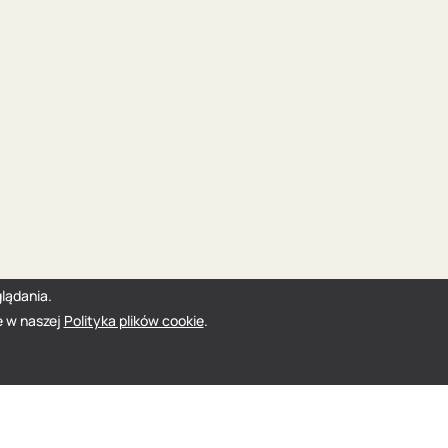
lądania.
e w naszej
Polityka plików cookie
.
zukaj pracy w IT anonimowo
Cennik
Facebook
Twitter
Linkedin