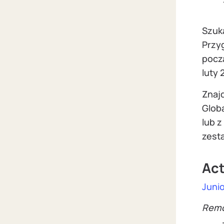
Szuk
Przy
począ
luty
Znajd
Glob
lub 
zest
Ac
Junio
Rem