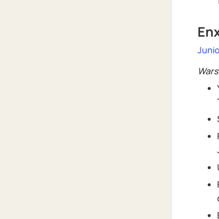
En
Juni
Wars