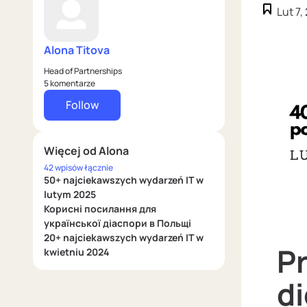
Lut 7,
Alona Titova
Head of Partnerships
5 komentarze
Follow
Więcej od Alona
42 wpisów łącznie
50+ najciekawszych wydarzeń IT w
lutym 2025
Корисні посилання для
української діаспори в Польщі
20+ najciekawszych wydarzeń IT w
Pr
kwietniu 2024
di