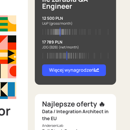
Engineer
12 500 PLN
UoP
(gross/month)
17 789 PLN
JDG (B2B)
(net/month)
Więcej wynagrodzeń
Najlepsze oferty 🔥
or
Data / Integration Architect in
the EU
AndersenLab