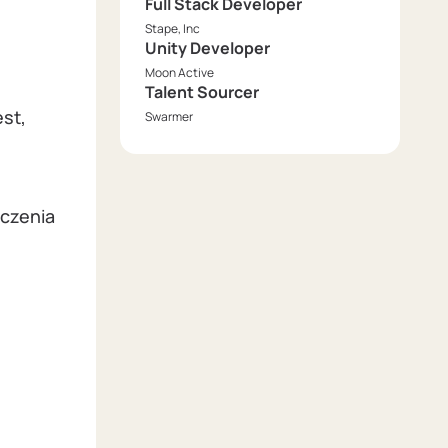
Full Stack Developer
Stape, Inc
Unity Developer
Moon Active
Talent Sourcer
est,
Swarmer
dczenia