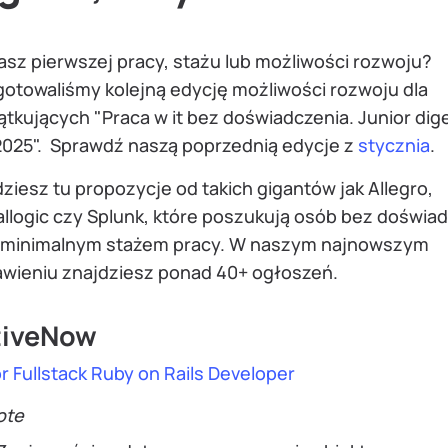
asz pierwszej pracy, stażu lub możliwości rozwoju?
gotowaliśmy kolejną edycję możliwości rozwoju dla
tkujących "Praca w it bez doświadczenia. Junior dig
 2025". Sprawdź naszą poprzednią edycje z
stycznia
.
ziesz tu propozycje od takich gigantów jak Allegro,
allogic czy Splunk, które poszukują osób bez doświa
z minimalnym stażem pracy. W naszym najnowszym
awieniu znajdziesz ponad 40+ ogłoszeń.
tiveNow
r Fullstack Ruby on Rails Developer
ote