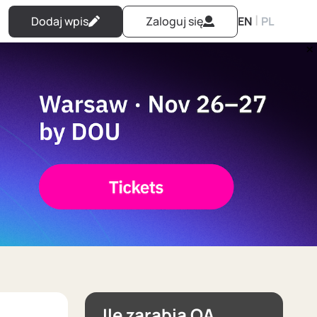
|
Dodaj wpis
Zaloguj się
EN
PL
Ile zarabia QA