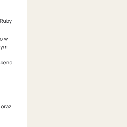
(Ruby
go w
lnym
ckend
 oraz