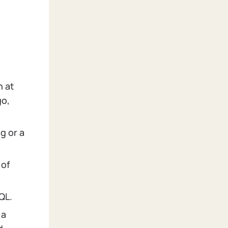
h at
go,
g or a
 of
QL.
 a