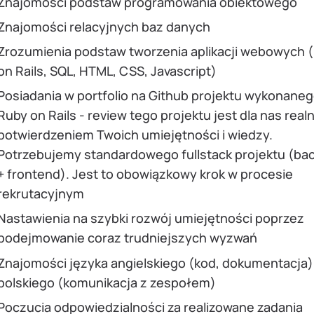
Znajomości podstaw programowania obiektowego
Znajomości relacyjnych baz danych
Zrozumienia podstaw tworzenia aplikacji webowych 
on Rails, SQL, HTML, CSS, Javascript)
Posiadania w portfolio na Github projektu wykonane
Ruby on Rails - review tego projektu jest dla nas rea
potwierdzeniem Twoich umiejętności i wiedzy.
Potrzebujemy standardowego fullstack projektu (ba
+ frontend). Jest to obowiązkowy krok w procesie
rekrutacyjnym
Nastawienia na szybki rozwój umiejętności poprzez
podejmowanie coraz trudniejszych wyzwań
Znajomości języka angielskiego (kod, dokumentacja)
polskiego (komunikacja z zespołem)
Poczucia odpowiedzialności za realizowane zadania