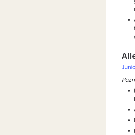
All
Junio
Pozn