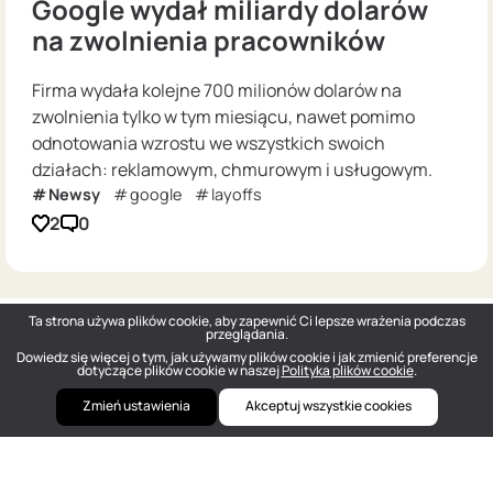
Google wydał miliardy dolarów
na zwolnienia pracowników
Firma wydała kolejne 700 milionów dolarów na
zwolnienia tylko w tym miesiącu, nawet pomimo
odnotowania wzrostu we wszystkich swoich
działach: reklamowym, chmurowym i usługowym.
Newsy
google
layoffs
2
0
Ta strona używa plików cookie, aby zapewnić Ci lepsze wrażenia podczas
przeglądania.
Dowiedz się więcej o tym, jak używamy plików cookie i jak zmienić preferencje
dotyczące plików cookie w naszej
Polityka plików cookie
.
Zmień ustawienia
Akceptuj wszystkie cookies