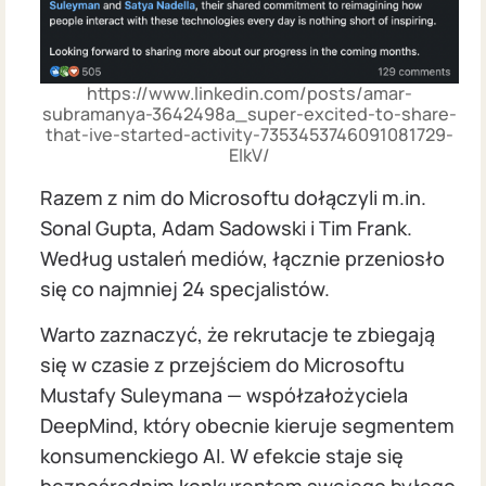
https://www.linkedin.com/posts/amar-
subramanya-3642498a_super-excited-to-share-
that-ive-started-activity-7353453746091081729-
ElkV/
Razem z nim do Microsoftu dołączyli m.in.
Sonal Gupta, Adam Sadowski i Tim Frank.
Według ustaleń mediów, łącznie przeniosło
się co najmniej 24 specjalistów.
Warto zaznaczyć, że rekrutacje te zbiegają
się w czasie z przejściem do Microsoftu
Mustafy Suleymana — współzałożyciela
DeepMind, który obecnie kieruje segmentem
konsumenckiego AI. W efekcie staje się
bezpośrednim konkurentem swojego byłego