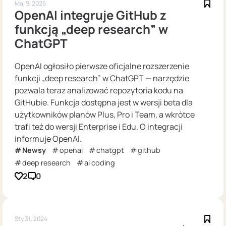
Maj 9, 2025
OpenAI integruje GitHub z
funkcją „deep research” w
ChatGPT
OpenAI ogłosiło pierwsze oficjalne rozszerzenie
funkcji „deep research” w ChatGPT — narzędzie
pozwala teraz analizować repozytoria kodu na
GitHubie. Funkcja dostępna jest w wersji beta dla
użytkowników planów Plus, Pro i Team, a wkrótce
trafi też do wersji Enterprise i Edu. O integracji
informuje OpenAI.
Newsy
openai
chatgpt
github
deep research
ai coding
2
0
Sty 31, 2024