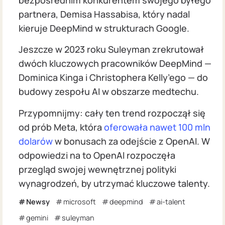
partnera, Demisa Hassabisa, który nadal
kieruje DeepMind w strukturach Google.
Jeszcze w 2023 roku Suleyman zrekrutował
dwóch kluczowych pracowników DeepMind —
Dominica Kinga i Christophera Kelly’ego — do
budowy zespołu AI w obszarze medtechu.
Przypomnijmy: cały ten trend rozpoczął się
od prób Meta, która
oferowała nawet 100 mln
dolarów
w bonusach za odejście z OpenAI. W
odpowiedzi na to OpenAI rozpoczęła
przegląd swojej wewnętrznej polityki
wynagrodzeń, by utrzymać kluczowe talenty.
Newsy
microsoft
deepmind
ai-talent
gemini
suleyman