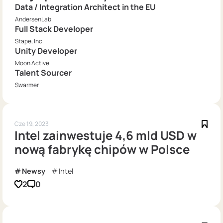
Data / Integration Architect in the EU
AndersenLab
Full Stack Developer
Stape, Inc
Unity Developer
Moon Active
Talent Sourcer
Swarmer
Cze 19, 2023
Intel zainwestuje 4,6 mld USD w
nową fabrykę chipów w Polsce
Newsy
Intel
2
0