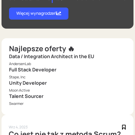
Więcej wynagrodzeń
Najlepsze oferty 🔥
Data / Integration Architect in the EU
AndersenLab
Full Stack Developer
Stape, Inc
Unity Developer
Moon Active
Talent Sourcer
Swarmer
Wrz 4, 2023
Co jest nie tak z metodą Scrum?