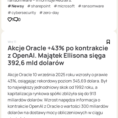
ransomware – informuje Reuters.
Newsy
sharepoint
microsoft
ransomware
cybersecurity
zero-day
1
0
Wrz 11
Akcje Oracle +43% po kontrakcie
z OpenAI. Majątek Ellisona sięga
392,6 mld dolarów
Akcje Oracle 10 września 2025 roku wzrosły o prawie
43%, osiągając rekordowy poziom 345,69 dolara. Był
to największy jednodniowy skok od 1992 roku, a
kapitalizacja rynkowa spółki zbliżyła się do 913
miliardów dolarów. Wzrost napędza informacja o
kontrakcie OpenAI z Oracle o wartości 300 miliardów
dolarów na dostawy mocy obliczeniowych w ciągu