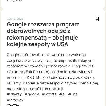
GR8_TECH
Cze 12, 2025
Google rozszerza program
dobrowolnych odejść z
rekompensatą – obejmuje
kolejne zespoły w USA
Google zaoferowało możliwość dobrowolnego
odejścia z pracy z wypłatą rekompensaty kolejnym
zespołom w Stanach Zjednoczonych. Program VEP
(Voluntary Exit Program) objął m.in. dział wiedzy i
informacji (K&I), który odpowiada za wyszukiwarkę,
reklamy i handel, a także zespoły inżynierii centralnej,
marketingu, badań i komunikacji.
Newsy
google
layoffs
ai
usa
hrpolicy