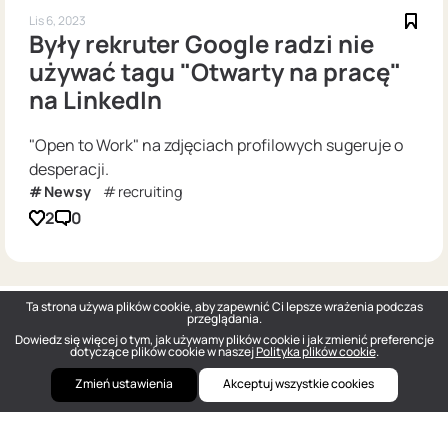
Lis 6, 2023
Były rekruter Google radzi nie
używać tagu "Otwarty na pracę"
na LinkedIn
"Open to Work" na zdjęciach profilowych sugeruje o
desperacji.
Newsy
recruiting
2
0
Ta strona używa plików cookie, aby zapewnić Ci lepsze wrażenia podczas
przeglądania.
Dowiedz się więcej o tym, jak używamy plików cookie i jak zmienić preferencje
dotyczące plików cookie w naszej
Polityka plików cookie
.
Zmień ustawienia
Akceptuj wszystkie cookies