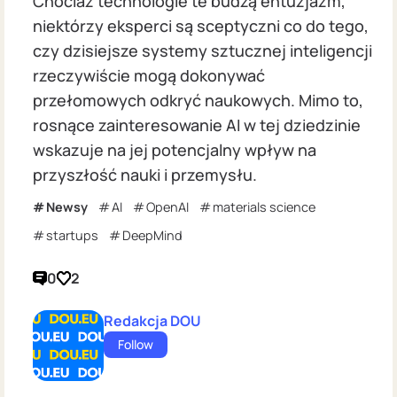
Chociaż technologie te budzą entuzjazm,
niektórzy eksperci są sceptyczni co do tego,
czy dzisiejsze systemy sztucznej inteligencji
rzeczywiście mogą dokonywać
przełomowych odkryć naukowych. Mimo to,
rosnące zainteresowanie AI w tej dziedzinie
wskazuje na jej potencjalny wpływ na
przyszłość nauki i przemysłu.
Newsy
AI
OpenAI
materials science
startups
DeepMind
0
2
Redakcja DOU
Follow