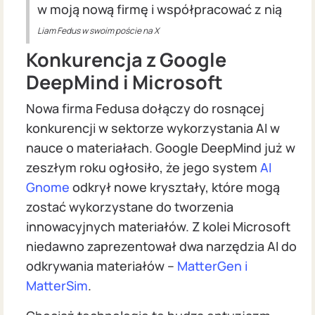
w moją nową firmę i współpracować z nią
Liam Fedus w swoim poście na X
Konkurencja z Google
DeepMind i Microsoft
Nowa firma Fedusa dołączy do rosnącej
konkurencji w sektorze wykorzystania AI w
nauce o materiałach. Google DeepMind już w
zeszłym roku ogłosiło, że jego system
AI
Gnome
odkrył nowe kryształy, które mogą
zostać wykorzystane do tworzenia
innowacyjnych materiałów. Z kolei Microsoft
niedawno zaprezentował dwa narzędzia AI do
odkrywania materiałów –
MatterGen i
MatterSim
.