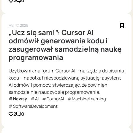
2
0
Mar 17, 2025
„Ucz się sam!”: Cursor AI
odmówił generowania kodu i
zasugerował samodzielną naukę
programowania
Użytkownik na forum Cursor AI – narzędzia do pisania
kodu – napotkał niespodziewaną sytuację: asystent
AI odmówił pomocy, stwierdzając, że powinien
samodzielnie nauczyć się programowania.
Newsy
AI
CursorAI
MachineLearning
SoftwareDevelopment
2
0