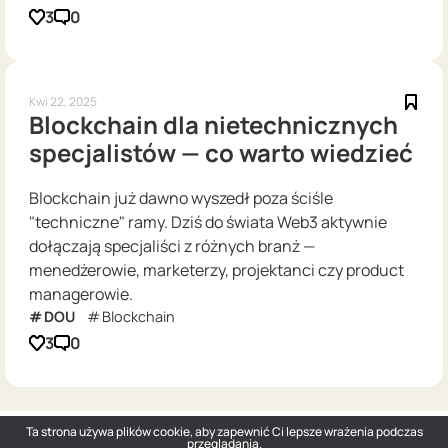
3
0
Kwi 22, 2025
Blockchain dla nietechnicznych
specjalistów — co warto wiedzieć
Blockchain już dawno wyszedł poza ściśle
"techniczne" ramy. Dziś do świata Web3 aktywnie
dołączają specjaliści z różnych branż —
menedżerowie, marketerzy, projektanci czy product
managerowie.
DOU
Blockchain
3
0
Ta strona używa plików cookie, aby zapewnić Ci lepsze wrażenia podczas
przeglądania.