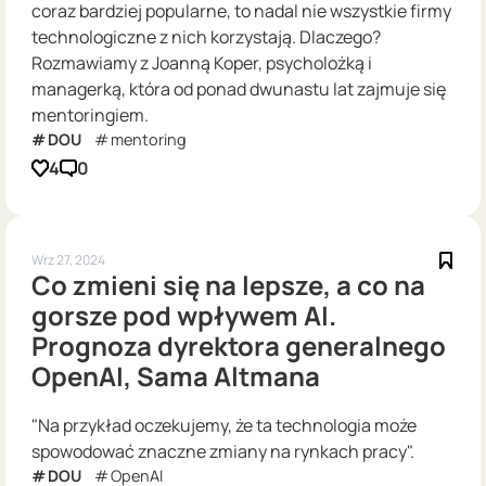
coraz bardziej popularne, to nadal nie wszystkie firmy
technologiczne z nich korzystają. Dlaczego?
Rozmawiamy z Joanną Koper, psycholożką i
managerką, która od ponad dwunastu lat zajmuje się
mentoringiem.
DOU
mentoring
4
0
Wrz 27, 2024
Co zmieni się na lepsze, a co na
gorsze pod wpływem AI.
Prognoza dyrektora generalnego
OpenAI, Sama Altmana
"Na przykład oczekujemy, że ta technologia może
spowodować znaczne zmiany na rynkach pracy".
DOU
OpenAI