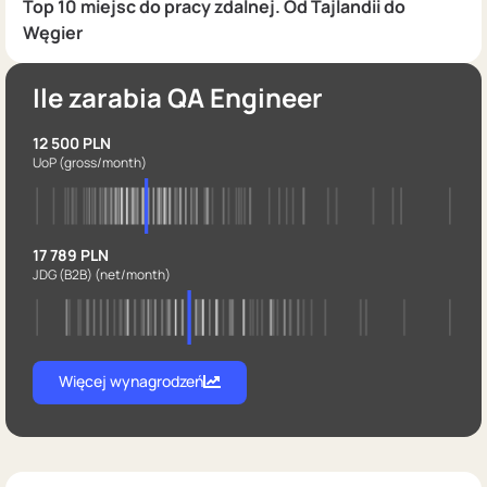
Top 10 miejsc do pracy zdalnej. Od Tajlandii do
Węgier
Ile zarabia QA Engineer
12 500 PLN
UoP
(gross/month)
17 789 PLN
JDG (B2B)
(net/month)
Więcej wynagrodzeń