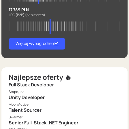
17 789 PLN
JDG (B2B)
(net/month)
Więcej wynagrodzeń
Najlepsze oferty 🔥
Full Stack Developer
Stape, Inc
Unity Developer
Moon Active
Talent Sourcer
Swarmer
Senior Full-Stack .NET Engineer