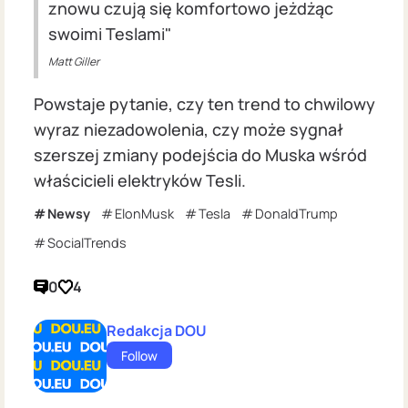
znowu czują się komfortowo jeżdżąc
swoimi Teslami"
Matt Giller
Powstaje pytanie, czy ten trend to chwilowy
wyraz niezadowolenia, czy może sygnał
szerszej zmiany podejścia do Muska wśród
właścicieli elektryków Tesli.
Newsy
ElonMusk
Tesla
DonaldTrump
SocialTrends
0
4
Redakcja DOU
Follow