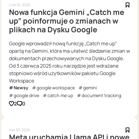
Cze 16, 2025
Nowa funkcja Gemini „Catch me
up” poinformuje o zmianach w
plikach na Dysku Google
Google wprowadził nową funkcję „Catch me up”
opartą na Gemini, która ma ułatwić śledzenie zmian w
dokumentach przechowywanych na Dysku Google.
Od 3 czerwca 2025 roku narzędzie jest wdrażane
stopniowo wśród użytkowników pakietu Google
Workspace
Newsy
google workspace
gemini
google drive
catch me up
document tracking
2
0
Kwi 30, 2025
Meta uruchamia Llama API i nowe