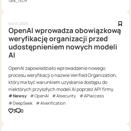
GR8_TECH
Kwi 15, 2025
OpenAI wprowadza obowiązkową
weryfikację organizacji przed
udostępnieniem nowych modeli
AI
OpenAI zapowiedziało wprowadzenie nowego
procesu weryfikacji o nazwie Verified Organization,
który ma być warunkiem uzyskania dostępu do
niektórych przyszłych modeli AI poprzez API firmy.
Newsy
OpenAI
AIsecurity
APIaccess
DeepSeek
AIverification
3
0