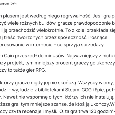
edział Cain.
m plusem jest według niego regrywalność. Jeśli gra 
zyć wiele różnych buildów, gracze prawdopodobnie 
li ją przechodzić wielokrotnie. To z kolei przekłada si
ej treści tworzonych przez społeczność i rosnące
eresowanie w internecie – co sprzyja sprzedaży.
m Cain przeszedł do minusów. Najważniejszy z nich: 
szy projekt, tym mniejszy procent graczy go ukończy
zy to także gier RPG.
którzy gracze nigdy jej nie skończą. Wszyscy wiemy,
dzi – wy, ludzie z bibliotekami Steam, GOG i Epic, pe
r. Nawet nie wspomnę o tych, którzy ich nie instalują.
ższa gra, tym mniejsze szanse, że ktoś ją ukończy.W
czy czyta recenzje i myśli: ‘O, ta gra trwa 120 godzin’ –