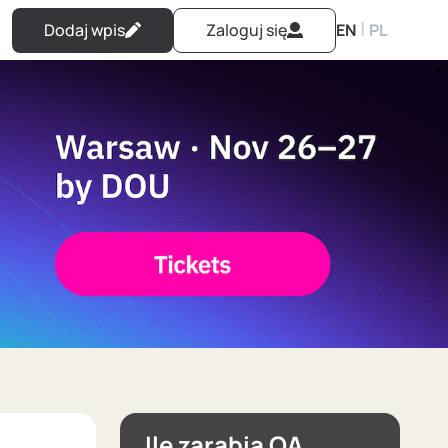
|
Dodaj wpis
Zaloguj się
EN
PL
Ile zarabia QA