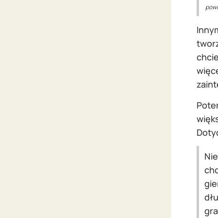
powi
Inny
twor
chcie
więc
zaint
Pote
więk
Dotyc
Nie
cho
gie
dłu
gra