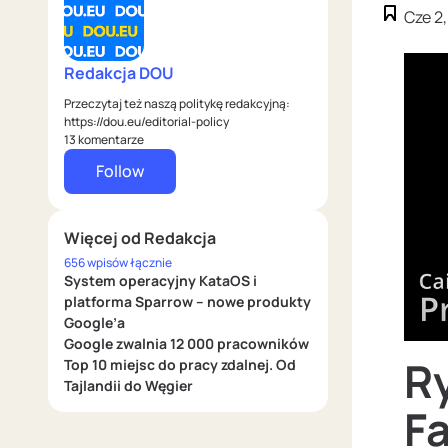
Cze 2
Redakcja DOU
Przeczytaj też naszą politykę redakcyjną:
https://dou.eu/editorial-policy
13 komentarze
Follow
Więcej od Redakcja
656 wpisów łącznie
System operacyjny KataOS i
platforma Sparrow – nowe produkty
Google’a
Google zwalnia 12 000 pracowników
R
Top 10 miejsc do pracy zdalnej. Od
Tajlandii do Węgier
Fa