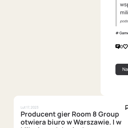
wsp
mil
pods
Gam
0
Lut 17, 2023
Producent gier Room 8 Group
otwiera biuro w Warszawie. I w