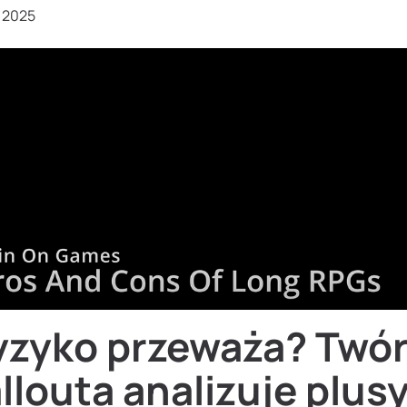
, 2025
yzyko przeważa? Twó
llouta analizuje plusy