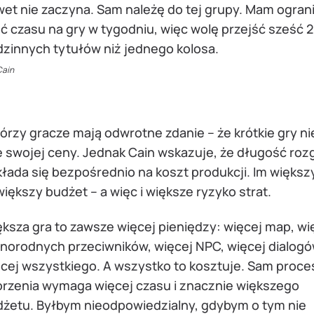
et nie zaczyna. Sam należę do tej grupy. Mam ogran
ść czasu na gry w tygodniu, więc wolę przejść sześć 
zinnych tytułów niż jednego kolosa.
Cain
órzy gracze mają odwrotne zdanie – że krótkie gry ni
e swojej ceny. Jednak Cain wskazuje, że długość roz
łada się bezpośrednio na koszt produkcji. Im większ
iększy budżet – a więc i większe ryzyko strat.
ksza gra to zawsze więcej pieniędzy: więcej map, wi
norodnych przeciwników, więcej NPC, więcej dialogó
cej wszystkiego. A wszystko to kosztuje. Sam proce
rzenia wymaga więcej czasu i znacznie większego
żetu. Byłbym nieodpowiedzialny, gdybym o tym nie