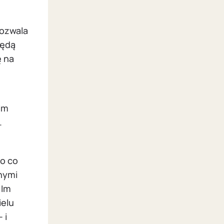
pozwala
będą
ę na
im
.
 o co
łnymi
 Im
ielu
 i