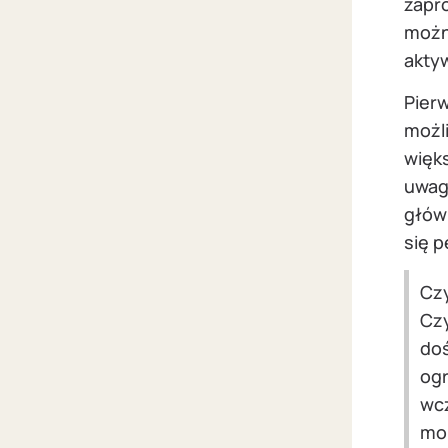
zapr
możn
aktyw
Pier
możli
więk
uwag
główn
się 
Czy
Czy
doś
ogr
wcz
mo