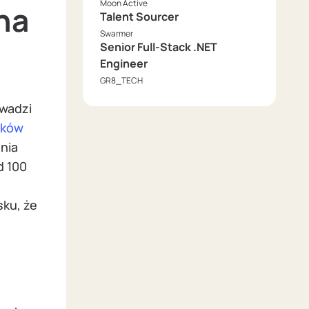
Moon Active
na
Talent Sourcer
Swarmer
Senior Full-Stack .NET
Engineer
GR8_TECH
owadzi
nków
nia
d 100
sku, że