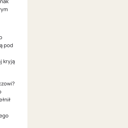
dnak
owym
o
są pod
 kryją
czowi?
o
ełnił
tego