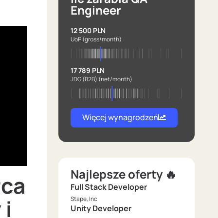
Engineer
12 500 PLN
UoP
(gross/month)
17 789 PLN
JDG (B2B)
(net/month)
Więcej wynagrodzeń
Najlepsze oferty 🔥
rca
Full Stack Developer
 i
Stape, Inc
Unity Developer