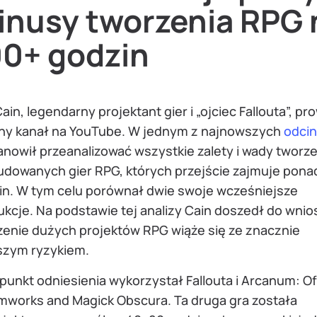
inusy tworzenia RPG 
00+ godzin
ain, legendarny projektant gier i „ojciec Fallouta”, pr
ny kanał na YouTube. W jednym z najnowszych
odci
nowił przeanalizować wszystkie zalety i wady tworze
udowanych gier RPG, których przejście zajmuje pona
in. W tym celu porównał dwie swoje wcześniejsze
kcje. Na podstawie tej analizy Cain doszedł do wnio
zenie dużych projektów RPG wiąże się ze znacznie
szym ryzykiem.
punkt odniesienia wykorzystał Fallouta i Arcanum: Of
mworks and Magick Obscura. Ta druga gra została