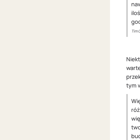
naw
ilo
god
Tim 
Niekt
wart
przek
tym w
Wię
róż
wię
two
bud