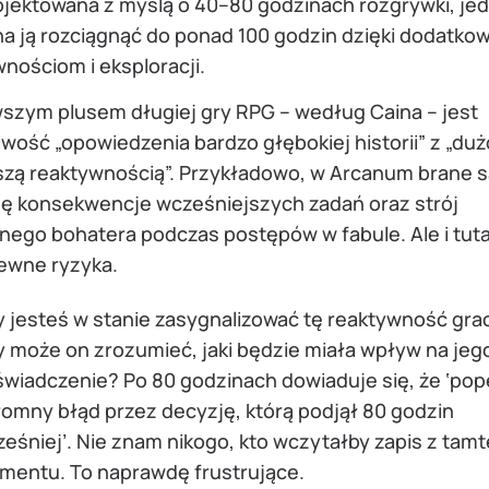
ojektowana z myślą o 40–80 godzinach rozgrywki, je
a ją rozciągnąć do ponad 100 godzin dzięki dodatk
nościom i eksploracji.
wszym plusem długiej gry RPG – według Caina – jest
wość „opowiedzenia bardzo głębokiej historii” z „duż
szą reaktywnością”. Przykładowo, w Arcanum brane 
ę konsekwencje wcześniejszych zadań oraz strój
ego bohatera podczas postępów w fabule. Ale i tutaj
pewne ryzyka.
 jesteś w stanie zasygnalizować tę reaktywność gra
 może on zrozumieć, jaki będzie miała wpływ na jeg
wiadczenie? Po 80 godzinach dowiaduje się, że ‘pop
omny błąd przez decyzję, którą podjął 80 godzin
eśniej’. Nie znam nikogo, kto wczytałby zapis z tam
mentu. To naprawdę frustrujące.