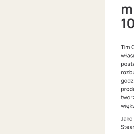
m
1
Tim C
włas
posta
rozb
godz
produ
twor
więk
Jako 
Stea