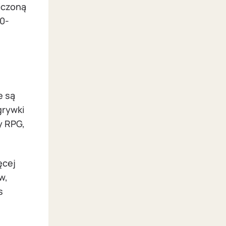
iczoną
20-
e są
grywki
y RPG,
ęcej
w,
s