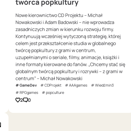
twórca popkultury
Nowe kierownictwo CD Projektu – Michał
Nowakowski i Adam Badowski – nie wprowadza
zasadniczych zmian w kierunku rozwoju firmy.
Kontynuują wcześniej wytyczoną strategię, której
celem jest przekształcenie studia w globalnego
twórcę popkultury z grami w centrum,
uzupełnianymi o seriale, filmy, animacje, książki i
inne formaty kierowane do fanów. „Chcemy stać się
globalnym twórcą popkultury i rozrywki – z grami w
centrum” – Michał Nowakowski
GameDev
CDProjekt
AAAgames
Wiedźmin3
RPGgames
popculture
2
0