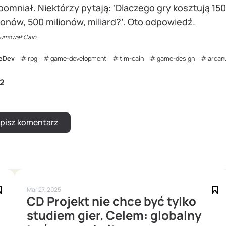
omniał. Niektórzy pytają: ‘Dlaczego gry kosztują 15
ionów, 500 milionów, miliard?’. Oto odpowiedź.
umował Cain.
eDev
rpg
game-development
tim-cain
game-design
arca
2
Mar 27, 2025
CD Projekt nie chce być tylko
studiem gier. Celem: globalny